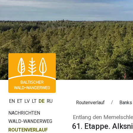
EN
ET
LV
LT
DE
RU
Routenverlauf
Banks
NACHRICHTEN
61. Etappe. Alk
Entlang den Memelschle
WALD-WANDERWEG
61. Etappe. Alksn
ROUTENVERLAUF