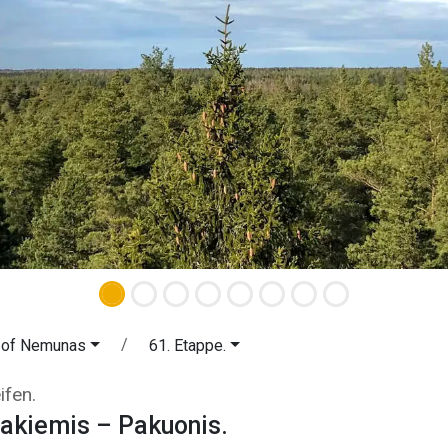
 of Nemunas
61. Etappe.
sniakiemis – Pakuonis. Entlang den
ifen.
iakiemis – Pakuonis.