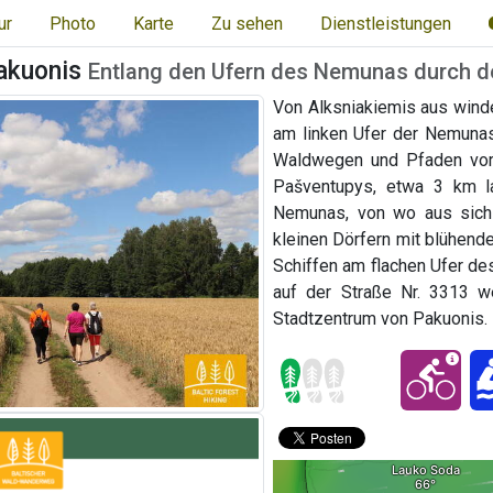
ur
Photo
Karte
Zu sehen
Dienstleistungen
akuonis
Entlang den Ufern des Nemunas durch d
Von Alksniakiemis aus wind
am linken Ufer der Nemunas
Waldwegen und Pfaden vor
Pašventupys, etwa 3 km l
Nemunas, von wo aus sich 
kleinen Dörfern mit blühend
Schiffen am flachen Ufer de
auf der Straße Nr. 3313 w
Stadtzentrum von Pakuonis.