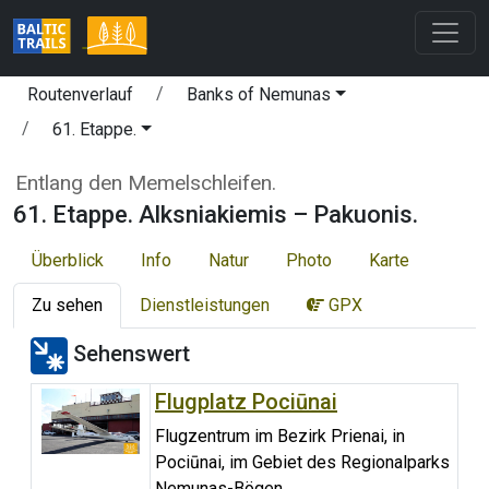
Routenverlauf
Banks of Nemunas
61. Etappe.
Entlang den Memelschleifen.
61. Etappe. Alksniakiemis – Pakuonis.
Überblick
Info
Natur
Photo
Karte
Zu sehen
Dienstleistungen
GPX
Sehenswert
Flugplatz Pociūnai
Flugzentrum im Bezirk Prienai, in
Pociūnai, im Gebiet des Regionalparks
Nemunas-Bögen.