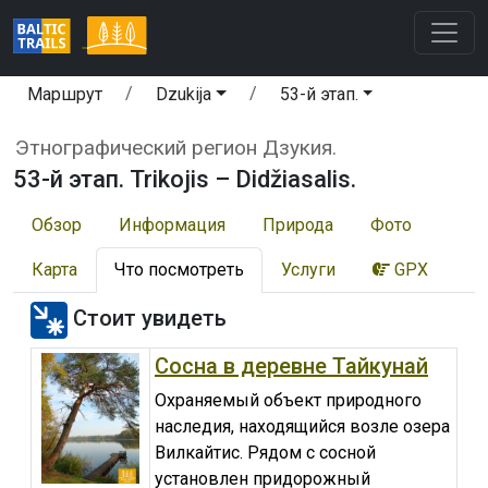
Маршрут
Dzukija
53-й этап.
Этнографический регион Дзукия.
53-й этап. Trikojis – Didžiasalis.
Обзор
Информация
Природа
Фото
Карта
Что посмотреть
Услуги
GPX
Стоит увидеть
Сосна в деревне Тайкунай
Охраняемый объект природного
наследия, находящийся возле озера
Вилкайтис. Рядом с сосной
установлен придорожный