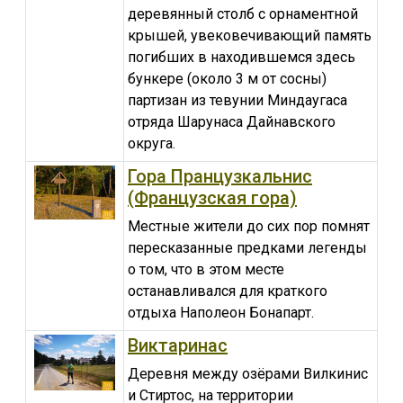
деревянный столб с орнаментной
крышей, увековечивающий память
погибших в находившемся здесь
бункере (около 3 м от сосны)
партизан из тевунии Миндаугаса
отряда Шарунаса Дайнавского
округа.
Гора Пранцузкальнис
(Французская гора)
Местные жители до сих пор помнят
пересказанные предками легенды
о том, что в этом месте
останавливался для краткого
отдыха Наполеон Бонапарт.
Виктаринас
Деревня между озёрами Вилкинис
и Стиртос, на территории