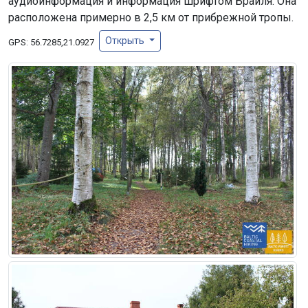
аудиоинформация и информация шрифтом Брайля. Она
расположена примерно в 2,5 км от прибрежной тропы.
Открыть
GPS:
56.7285,21.0927