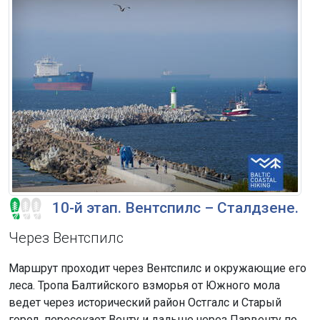
10-й этап. Вентспилс – Сталдзене.
Через Вентспилс
Маршрут проходит через Вентспилс и окружающие его
леса. Тропа Балтийского взморья от Южного мола
ведет через исторический район Остгалс и Старый
город, пересекает Венту и дальше через Парвенту по...