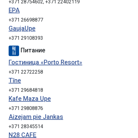
+371 28754602, +371 22402119
EPA
+371 26698877
GaujaUpe
+371 29108393
Питание
Гостиница «Porto Resort»
+371 22722258
Tīne
+371 29684818
Kafe Maza Upe
+371 29808876
Aizejam pie Jankas
+371 28345514
N28 CAFE