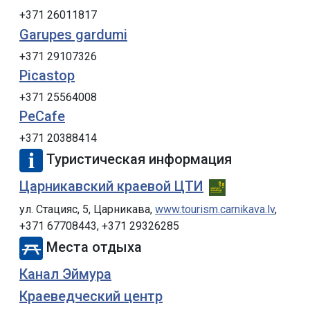
+371 26011817
Garupes gardumi
+371 29107326
Picastop
+371 25564008
PeCafe
+371 20388414
Туристическая информация
Царникавский краевой ЦТИ
ул. Стацияс, 5, Царникава,
www.tourism.carnikava.lv
,
+371 67708443, +371 29326285
Места отдыха
Канал Эймура
Краеведческий центр