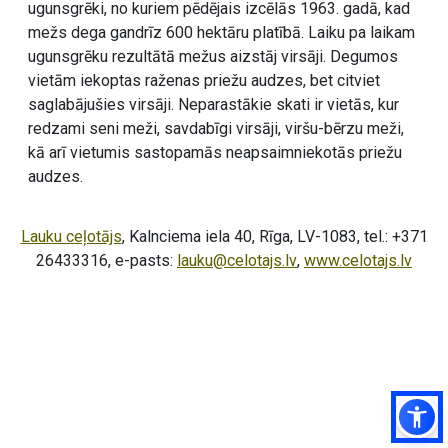
ugunsgrēki, no kuriem pēdējais izcēlās 1963. gadā, kad
mežs dega gandrīz 600 hektāru platībā. Laiku pa laikam
ugunsgrēku rezultātā mežus aizstāj virsāji. Degumos
vietām iekoptas raženas priežu audzes, bet citviet
saglabājušies virsāji. Neparastākie skati ir vietās, kur
redzami seni meži, savdabīgi virsāji, viršu-bērzu meži,
kā arī vietumis sastopamās neapsaimniekotās priežu
audzes.
Lauku ceļotājs
, Kalnciema iela 40, Rīga, LV-1083, tel.: +371
26433316, e-pasts:
lauku@celotajs.lv
,
www.celotajs.lv