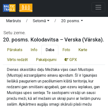
Maršruts
Setomā
20. posms.
Setu zeme.
20. posms. Kolodavitsa – Verska (Värska).
Pārskats
Info
Daba
Foto
Karte
Vērts redzēt
Pakalpojumi
GPX
Dienas skaistāko daļu Mežtaka vijas cauri Mustojas
(Mustoja) aizsargājamo ainavu apvidum. Šī ir Igaunijas
lielākā pauguriem un pacēlumiem klātā teritorija, kur
redzami gan smilšaini apgabali, gan ezeru ieplakas, gan
Mustojas upes senleja. Te sastopami virsāji un sausi
priežu meži, kā arī mežaini un skraji purvi ar lielām purvu
salām. Apkārtnes augāju smagi skāruši plaši mežu