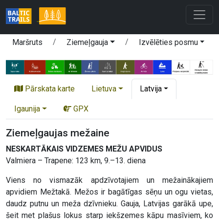
Maršruts
Ziemeļgauja
Izvēlēties posmu
Pārskata karte
Lietuva
Latvija
Igaunija
GPX
Ziemeļgaujas mežaine
NESKARTĀKAIS VIDZEMES MEŽU APVIDUS
Valmiera – Trapene: 123 km, 9.–13. diena
Viens no vismazāk apdzīvotajiem un mežainākajiem
apvidiem Mežtakā. Mežos ir bagātīgas sēņu un ogu vietas,
daudz putnu un meža dzīvnieku. Gauja, Latvijas garākā upe,
šeit met plašus lokus starp iekšzemes kāpu masīviem, ko