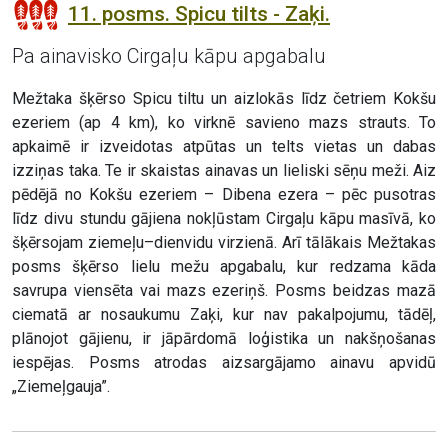
11. posms. Spicu tilts - Zaķi.
Pa ainavisko Cirgaļu kāpu apgabalu
Mežtaka šķērso Spicu tiltu un aizlokās līdz četriem Kokšu
ezeriem (ap 4 km), ko virknē savieno mazs strauts. To
apkaimē ir izveidotas atpūtas un telts vietas un dabas
izziņas taka. Te ir skaistas ainavas un lieliski sēņu meži. Aiz
pēdējā no Kokšu ezeriem – Dibena ezera – pēc pusotras
līdz divu stundu gājiena nokļūstam Cirgaļu kāpu masīvā, ko
šķērsojam ziemeļu–dienvidu virzienā. Arī tālākais Mežtakas
posms šķērso lielu mežu apgabalu, kur redzama kāda
savrupa viensēta vai mazs ezeriņš. Posms beidzas mazā
ciematā ar nosaukumu Zaķi, kur nav pakalpojumu, tādēļ,
plānojot gājienu, ir jāpārdomā loģistika un nakšņošanas
iespējas. Posms atrodas aizsargājamo ainavu apvidū
„Ziemeļgauja”.