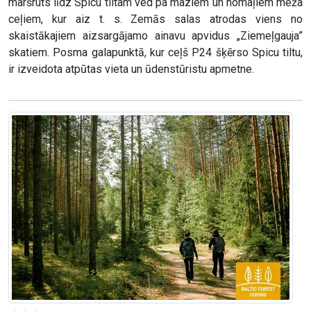
maršruts līdz Spicu tiltam ved pa maziem un nomaļiem meža
ceļiem, kur aiz t. s. Zemās salas atrodas viens no
skaistākajiem aizsargājamo ainavu apvidus „Ziemeļgauja”
skatiem. Posma galapunktā, kur ceļš P24 šķērso Spicu tiltu,
ir izveidota atpūtas vieta un ūdenstūristu apmetne.