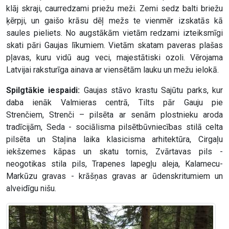
klāj skraji, caurredzami priežu meži. Zemi sedz balti briežu
ķērpji, un gaišo krāsu dēļ mežs te vienmēr izskatās kā
saules pieliets. No augstākām vietām redzami izteiksmīgi
skati pāri Gaujas līkumiem. Vietām skatam paveras plašas
pļavas, kuru vidū aug veci, majestātiski ozoli. Vērojama
Latvijai raksturīga ainava ar viensētām lauku un mežu ielokā.
Spilgtākie iespaidi:
Gaujas stāvo krastu Sajūtu parks, kur
daba ienāk Valmieras centrā, Tilts pār Gauju pie
Strenčiem, Strenči – pilsēta ar senām plostnieku aroda
tradīcijām, Seda - sociālisma pilsētbūvniecības stilā celta
pilsēta un Staļina laika klasicisma arhitektūra, Cirgaļu
iekšzemes kāpas un skatu tornis, Zvārtavas pils -
neogotikas stila pils, Trapenes lapegļu aleja, Kalamecu-
Markūzu gravas - krāšņas gravas ar ūdenskritumiem un
alveidīgu nišu.