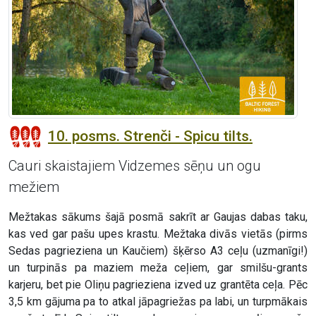
10. posms. Strenči - Spicu tilts.
Cauri skaistajiem Vidzemes sēņu un ogu
mežiem
Mežtakas sākums šajā posmā sakrīt ar Gaujas dabas taku,
kas ved gar pašu upes krastu. Mežtaka divās vietās (pirms
Sedas pagrieziena un Kaučiem) šķērso A3 ceļu (uzmanīgi!)
un turpinās pa maziem meža ceļiem, gar smilšu-grants
karjeru, bet pie Oliņu pagrieziena izved uz grantēta ceļa. Pēc
3,5 km gājuma pa to atkal jāpagriežas pa labi, un turpmākais