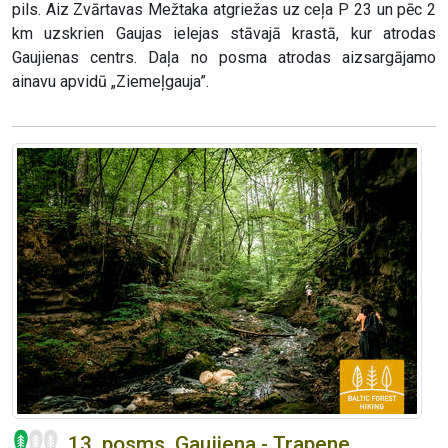
pils. Aiz Zvārtavas Mežtaka atgriežas uz ceļa P 23 un pēc 2
km uzskrien Gaujas ielejas stāvajā krastā, kur atrodas
Gaujienas centrs. Daļa no posma atrodas aizsargājamo
ainavu apvidū „Ziemeļgauja”.
13. posms. Gaujiena - Trapene.