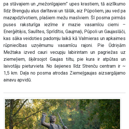
pa stāvajiem un „mežonīgajiem” upes krastiem, tā aizlīkumo
līdz Brenguļu alus darītavai un tālāk, aiz Pūpoliem, jau ved pa
mazapdzīvotiem, plašiem mežu masīviem. Šī posma pirmās
puses raksturīga iezīme ir mazie vasarnīcu ciemi –
Enerģētiķis, Saulītes, Sprīdītis, Gaujmaļi, Pūpoli un Gaujaslāči,
kas sāka veidoties padomju laikā kā Valmieras un apkaimes
rūpniecības uzņēmumu vasarnīcu rajoni. Pie Ūdriņām
Mežtaka izved cauri vecupju labirintam un pagriežas uz
ziemeļiem, šķērsojot Gaujas tiltu, pie kura ir atpūtas un
laivotāju pieturvieta. No šejienes līdz Strenču centram ir ~
1,5 km. Daļa no posma atrodas Ziemeļgaujas aizsargājamo
ainavu apvidū.