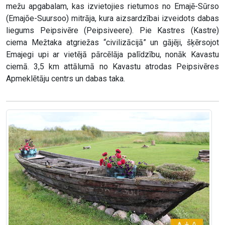
mežu apgabalam, kas izvietojies rietumos no Emajē-Sūrso
(Emajõe-Suursoo) mitrāja, kura aizsardzībai izveidots dabas
liegums Peipsivēre (Peipsiveere). Pie Kastres (Kastre)
ciema Mežtaka atgriežas “civilizācijā” un gājēji, šķērsojot
Emajegi upi ar vietējā pārcēlāja palīdzību, nonāk Kavastu
ciemā. 3,5 km attālumā no Kavastu atrodas Peipsivēres
Apmeklētāju centrs un dabas taka.