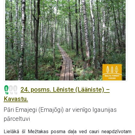
24. posms. Lēniste (Lääniste) –
Kavastu.
Pāri Emajegi (Emajõgi) ar vienīgo Igaunijas
pārceltuvi
Lielākā šī Mežtakas posma daļa ved cauri neapdzīvotam