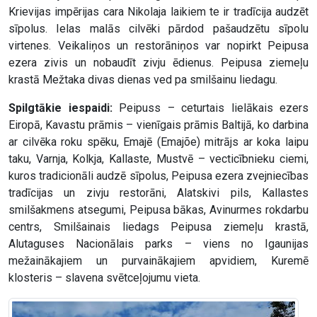
Krievijas impērijas cara Nikolaja laikiem te ir tradīcija audzēt
sīpolus. Ielas malās cilvēki pārdod pašaudzētu sīpolu
virtenes. Veikaliņos un restorāniņos var nopirkt Peipusa
ezera zivis un nobaudīt zivju ēdienus. Peipusa ziemeļu
krastā Mežtaka divas dienas ved pa smilšainu liedagu.
Spilgtākie iespaidi:
Peipuss – ceturtais lielākais ezers
Eiropā, Kavastu prāmis – vienīgais prāmis Baltijā, ko darbina
ar cilvēka roku spēku, Emajē (Emajõe) mitrājs ar koka laipu
taku, Varnja, Kolkja, Kallaste, Mustvē – vecticībnieku ciemi,
kuros tradicionāli audzē sīpolus, Peipusa ezera zvejniecības
tradīcijas un zivju restorāni, Alatskivi pils, Kallastes
smilšakmens atsegumi, Peipusa bākas, Avinurmes rokdarbu
centrs, Smilšainais liedags Peipusa ziemeļu krastā,
Alutaguses Nacionālais parks – viens no Igaunijas
mežainākajiem un purvainākajiem apvidiem, Kuremē
klosteris – slavena svētceļojumu vieta.