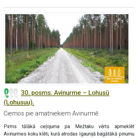
30. posms. Avinurme – Lohusū
(Lohusuu).
Ciemos pie amatniekiem Avinurmē
Pirms tālākā ceļojuma pa Mežtaku vērts apmeklēt
Avinurmes koku klēti, kurā atrodas Igaunijā bagātākā pinumu