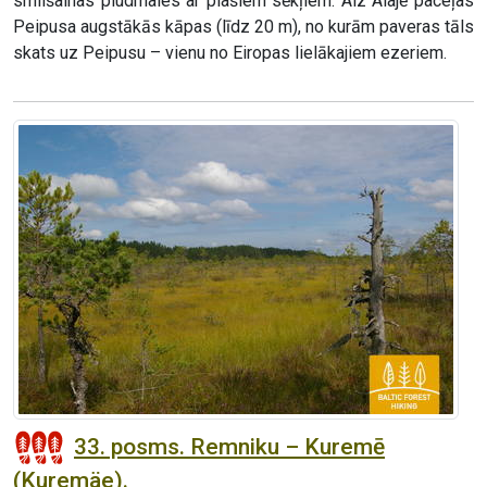
smilšainas pludmales ar plašiem sēkļiem. Aiz Alajē paceļas
Peipusa augstākās kāpas (līdz 20 m), no kurām paveras tāls
skats uz Peipusu – vienu no Eiropas lielākajiem ezeriem.
33. posms. Remniku – Kuremē
(Kuremäe).