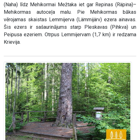
(Naha) līdz Mehikormai Mežtaka iet gar Repinas (Räpina)–
Mehikormas autoceļa malu. Pie Mehikormas bākas
vērojamas skaistas Lemmijerva (Lämmijärv) ezera ainavas.
Šis ezers ir sašaurinājums starp Pleskavas (Pihkva) un
Peipusa ezeriem. Otrpus Lemmijervam (1,7 km) ir redzama
Krievija.