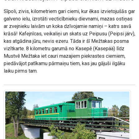
Sīpoli, zivis, kilometriem gari ciemi, kur ēkas izvietojušās gar
galveno ielu, izrotāti vecticībnieku dievnami, mazas ostiņas
ar zvejnieku laivām un koka dzīvojamie namiņi – katrs savā
krāsā! Kafejnīcas, veikaliņi un skats uz Peipusu (Peipsi järv),
kas atgādina jūru, nevis ezeru. Tāda ir šī Mežtakas posma
vizītkarte. 8 kilometru garumā no Kasepē (Kasepää) līdz
Mustvē Mežtaka iet cauri mazajiem piekrastes ciemiem,
piedāvājot patīkamu pārmaiņu tiem, kas jau gājuši ilgāku
laiku pirms tam.