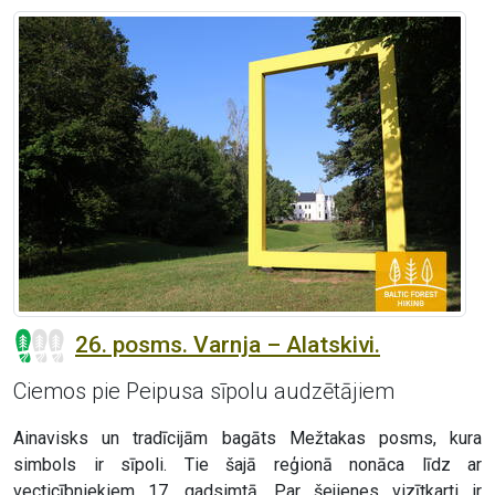
26. posms. Varnja – Alatskivi.
Ciemos pie Peipusa sīpolu audzētājiem
Ainavisks un tradīcijām bagāts Mežtakas posms, kura
simbols ir sīpoli. Tie šajā reģionā nonāca līdz ar
vecticībniekiem 17. gadsimtā. Par šejienes vizītkarti ir