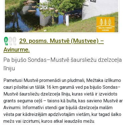
29. posms. Mustvē (Mustvee) –
Avinurme.
Pa bijušo Sondas–Mustvē šaursliežu dzelzceļa
līniju
Pametusi Mustvē promenādi un pludmali, Mežtaka izlīkumo
cauri pilsētai un tālāk 16 km garumā ved pa bijušo Sondas–
Mustvē šaursliežu dzelzceļa līniju, kuras vietā ir izveidots
grants seguma ceļš – taisns kā bulta, kas savieno Mustvē ar
Avinurmi. Informatīvi stendi gar bijušā dzelzceļa malām
vēsta par kādreizējām apdzīvotajām vietām, kur tagad šalko
mežs vai izcirtumi, kuros atkal ieaudzēs mežu.