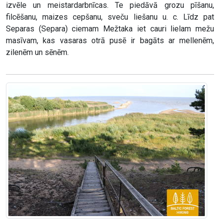
izvēle un meistardarbnīcas. Te piedāvā grozu pīšanu,
filcēšanu, maizes cepšanu, sveču liešanu u. c. Līdz pat
Separas (Separa) ciemam Mežtaka iet cauri lielam mežu
masīvam, kas vasaras otrā pusē ir bagāts ar mellenēm,
zilenēm un sēnēm.