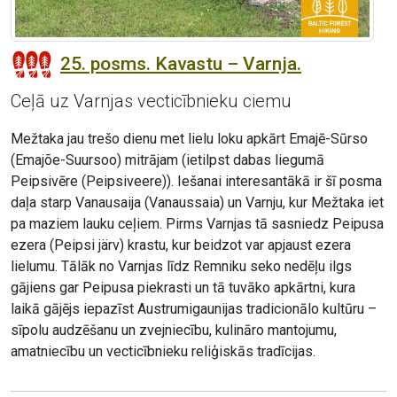
25. posms. Kavastu – Varnja.
Ceļā uz Varnjas vecticībnieku ciemu
Mežtaka jau trešo dienu met lielu loku apkārt Emajē-Sūrso
(Emajõe-Suursoo) mitrājam (ietilpst dabas liegumā
Peipsivēre (Peipsiveere)). Iešanai interesantākā ir šī posma
daļa starp Vanausaija (Vanaussaia) un Varnju, kur Mežtaka iet
pa maziem lauku ceļiem. Pirms Varnjas tā sasniedz Peipusa
ezera (Peipsi järv) krastu, kur beidzot var apjaust ezera
lielumu. Tālāk no Varnjas līdz Remniku seko nedēļu ilgs
gājiens gar Peipusa piekrasti un tā tuvāko apkārtni, kura
laikā gājējs iepazīst Austrumigaunijas tradicionālo kultūru –
sīpolu audzēšanu un zvejniecību, kulināro mantojumu,
amatniecību un vecticībnieku reliģiskās tradīcijas.