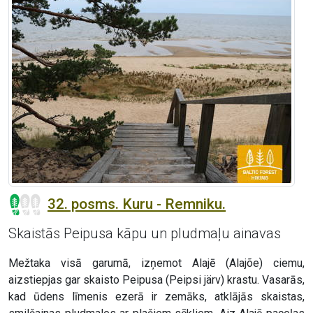
32. posms. Kuru - Remniku.
Skaistās Peipusa kāpu un pludmaļu ainavas
Mežtaka visā garumā, izņemot Alajē (Alajõe) ciemu,
aizstiepjas gar skaisto Peipusa (Peipsi järv) krastu. Vasarās,
kad ūdens līmenis ezerā ir zemāks, atklājās skaistas,