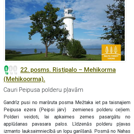
22. posms. Ristipalo – Mehikorma
(Mehikoorma).
Cauri Peipusa polderu pļavām
Gandrīz pusi no maršruta posma Mežtaka iet pa taisnajiem
Peipusa ezera (Peipsi järv) zemienes polderu ceļiem.
Polderi veidoti, lai apkaimes zemes pasargātu no
applūšanas pavasara palos. Līdzenās polderu pļavas
izmanto lauksaimniecībā un lopu ganīšanā. Posmā no Nahas