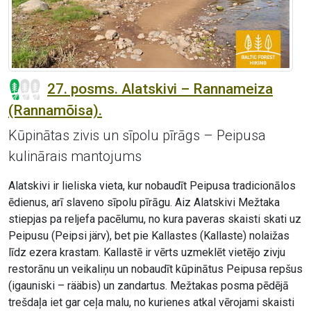
27. posms. Alatskivi – Rannameiza
(Rannamõisa).
Kūpinātas zivis un sīpolu pīrāgs – Peipusa
kulinārais mantojums
Alatskivi ir lieliska vieta, kur nobaudīt Peipusa tradicionālos
ēdienus, arī slaveno sīpolu pīrāgu. Aiz Alatskivi Mežtaka
stiepjas pa reljefa pacēlumu, no kura paveras skaisti skati uz
Peipusu (Peipsi järv), bet pie Kallastes (Kallaste) nolaižas
līdz ezera krastam. Kallastē ir vērts uzmeklēt vietējo zivju
restorānu un veikaliņu un nobaudīt kūpinātus Peipusa repšus
(igauniski – rääbis) un zandartus. Mežtakas posma pēdējā
trešdaļa iet gar ceļa malu, no kurienes atkal vērojami skaisti