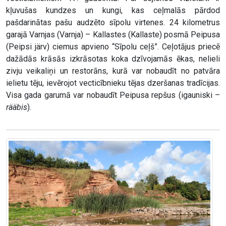
kļuvušas kundzes un kungi, kas ceļmalās pārdod
pašdarinātas pašu audzēto sīpolu virtenes. 24 kilometrus
garajā Varnjas (Varnja) – Kallastes (Kallaste) posmā Peipusa
(Peipsi järv) ciemus apvieno “Sīpolu ceļš”. Ceļotājus priecē
dažādās krāsās izkrāsotas koka dzīvojamās ēkas, nelieli
zivju veikaliņi un restorāns, kurā var nobaudīt no patvāra
ielietu tēju, ievērojot vecticībnieku tējas dzeršanas tradīcijas.
Visa gada garumā var nobaudīt Peipusa repšus (igauniski –
rääbis
).