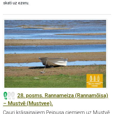
skati uz ezeru.
28. posms. Rannameiza (Rannamõisa)
– Mustvē (Mustvee).
Cauri krāsainajiem Peipusa ciemiem uz Mustvē