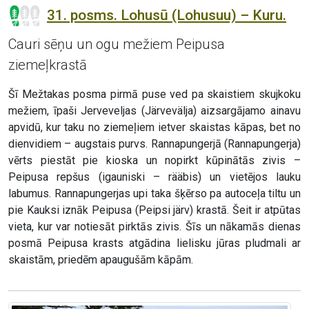
31. posms. Lohusū (Lohusuu) – Kuru.
Cauri sēņu un ogu mežiem Peipusa
ziemeļkrastā
Šī Mežtakas posma pirmā puse ved pa skaistiem skujkoku
mežiem, īpaši Jerveveljas (Järvevälja) aizsargājamo ainavu
apvidū, kur taku no ziemeļiem ietver skaistas kāpas, bet no
dienvidiem – augstais purvs. Rannapungerjā (Rannapungerja)
vērts piestāt pie kioska un nopirkt kūpinātās zivis –
Peipusa repšus (igauniski – rääbis) un vietējos lauku
labumus. Rannapungerjas upi taka šķērso pa autoceļa tiltu un
pie Kauksi iznāk Peipusa (Peipsi järv) krastā. Šeit ir atpūtas
vieta, kur var notiesāt pirktās zivis. Šīs un nākamās dienas
posmā Peipusa krasts atgādina lielisku jūras pludmali ar
skaistām, priedēm apaugušām kāpām.