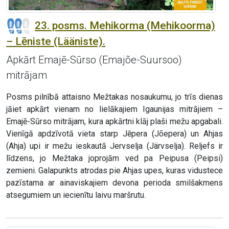
23. posms. Mehikorma (Mehikoorma)
– Lēniste (Lääniste).
Apkārt Emajē-Sūrso (Emajõe-Suursoo)
mitrājam
Posms pilnībā attaisno Mežtakas nosaukumu, jo trīs dienas
jāiet apkārt vienam no lielākajiem Igaunijas mitrājiem –
Emajē-Sūrso mitrājam, kura apkārtni klāj plaši mežu apgabali.
Vienīgā apdzīvotā vieta starp Jēpera (Jõepera) un Ahjas
(Ahja) upi ir mežu ieskautā Jervselja (Järvselja). Reljefs ir
līdzens, jo Mežtaka joprojām ved pa Peipusa (Peipsi)
zemieni. Galapunkts atrodas pie Ahjas upes, kuras vidustece
pazīstama ar ainaviskajiem devona perioda smilšakmens
atsegumiem un iecienītu laivu maršrutu.