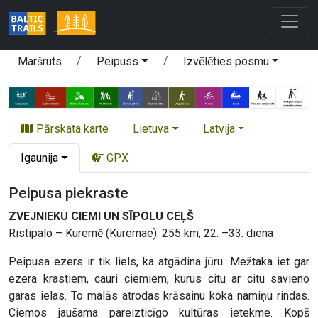
Maršruts
Peipuss
Izvēlēties posmu
Pārskata karte
Lietuva
Latvija
Igaunija
GPX
Peipusa piekraste
ZVEJNIEKU CIEMI UN SĪPOLU CEĻŠ
Ristipalo – Kuremē (Kuremäe): 255 km, 22. –33. diena
Peipusa ezers ir tik liels, ka atgādina jūru. Mežtaka iet gar
ezera krastiem, cauri ciemiem, kurus citu ar citu savieno
garas ielas. To malās atrodas krāsainu koka namiņu rindas.
Ciemos jaušama pareizticīgo kultūras ietekme. Kopš