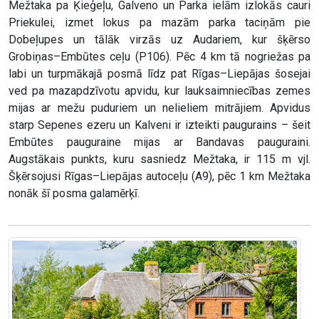
Mežtaka pa Ķieģeļu, Galveno un Parka ielām izlokās cauri
Priekulei, izmet lokus pa mazām parka taciņām pie
Dobeļupes un tālāk virzās uz Audariem, kur šķērso
Grobiņas–Embūtes ceļu (P106). Pēc 4 km tā nogriežas pa
labi un turpmākajā posmā līdz pat Rīgas–Liepājas šosejai
ved pa mazapdzīvotu apvidu, kur lauksaimniecības zemes
mijas ar mežu puduriem un nelieliem mitrājiem. Apvidus
starp Sepenes ezeru un Kalveni ir izteikti paugurains – šeit
Embūtes pauguraine mijas ar Bandavas pauguraini.
Augstākais punkts, kuru sasniedz Mežtaka, ir 115 m vjl.
Šķērsojusi Rīgas–Liepājas autoceļu (A9), pēc 1 km Mežtaka
nonāk šī posma galamērķī.