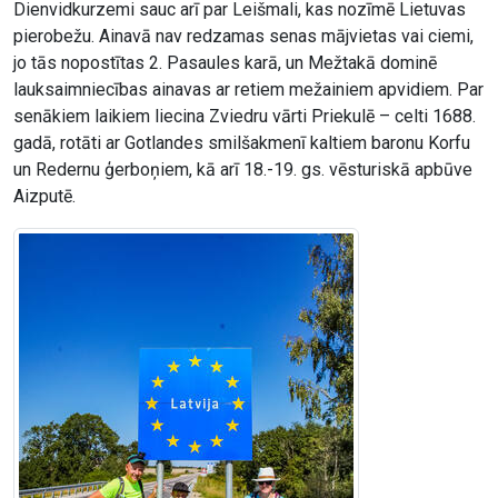
Dienvidkurzemi sauc arī par Leišmali, kas nozīmē Lietuvas
pierobežu. Ainavā nav redzamas senas mājvietas vai ciemi,
jo tās nopostītas 2. Pasaules karā, un Mežtakā dominē
lauksaimniecības ainavas ar retiem mežainiem apvidiem. Par
senākiem laikiem liecina Zviedru vārti Priekulē – celti 1688.
gadā, rotāti ar Gotlandes smilšakmenī kaltiem baronu Korfu
un Redernu ģerboņiem, kā arī 18.-19. gs. vēsturiskā apbūve
Aizputē.