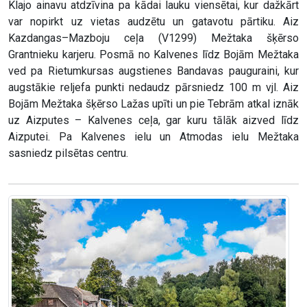
Klajo ainavu atdzīvina pa kādai lauku viensētai, kur dažkārt
var nopirkt uz vietas audzētu un gatavotu pārtiku. Aiz
Kazdangas–Mazboju ceļa (V1299) Mežtaka šķērso
Grantnieku karjeru. Posmā no Kalvenes līdz Bojām Mežtaka
ved pa Rietumkursas augstienes Bandavas pauguraini, kur
augstākie reljefa punkti nedaudz pārsniedz 100 m vjl. Aiz
Bojām Mežtaka šķērso Lažas upīti un pie Tebrām atkal iznāk
uz Aizputes – Kalvenes ceļa, gar kuru tālāk aizved līdz
Aizputei. Pa Kalvenes ielu un Atmodas ielu Mežtaka
sasniedz pilsētas centru.