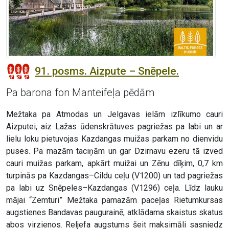
91. posms. Aizpute – Snēpele.
Pa barona fon Manteifeļa pēdām
Mežtaka pa Atmodas un Jelgavas ielām izlīkumo cauri
Aizputei, aiz Lažas ūdenskrātuves pagriežas pa labi un ar
lielu loku pietuvojas Kazdangas muižas parkam no dienvidu
puses. Pa mazām taciņām un gar Dzirnavu ezeru tā izved
cauri muižas parkam, apkārt muižai un Zēnu dīķim, 0,7 km
turpinās pa Kazdangas–Cildu ceļu (V1200) un tad pagriežas
pa labi uz Snēpeles–Kazdangas (V1296) ceļa. Līdz lauku
mājai “Zemturi” Mežtaka pamazām paceļas Rietumkursas
augstienes Bandavas paugurainē, atklādama skaistus skatus
abos virzienos. Reljefa augstums šeit maksimāli sasniedz