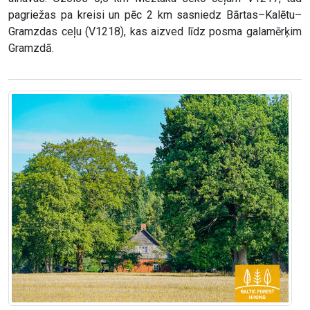
pagriežas pa kreisi un pēc 2 km sasniedz Bārtas–Kalētu–
Gramzdas ceļu (V1218), kas aizved līdz posma galamērķim
Gramzdā.