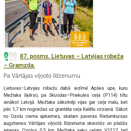
87. posms. Lietuvas – Latvijas robeža
– Gramzda.
Pa Vārtājas viļņoto līdzenumu
Lietuvas–Latvijas robežu dabā iezīmē Apšes upe, kuru
Mežtaka šķērso, pa
Skuodas
–Priekules ceļa (P114) tiltu
ienākot Latvijā. Mežtaka sākotnēji vijas gar ceļa malu, bet
pēc 1,7 km nogriežas uz grantēta ceļa Kalētu virzienā. Sākot
no Ozolu ciema apkaimes, skatam paveras Rietumkursas
augstienes Vārtājas viļņotā līdzenuma skaistās un plašās
ainavas. Ozolos 0,5 km Mežtaka seko ceļam V1217, tad