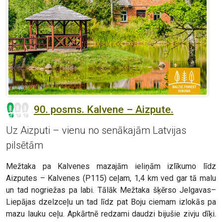
90. posms. Kalvene – Aizpute.
Uz Aizputi – vienu no senākajām Latvijas
pilsētām
Mežtaka pa Kalvenes mazajām ieliņām izlīkumo līdz
Aizputes – Kalvenes (P115) ceļam, 1,4 km ved gar tā malu
un tad nogriežas pa labi. Tālāk Mežtaka šķērso Jelgavas–
Liepājas dzelzceļu un tad līdz pat Boju ciemam izlokās pa
mazu lauku ceļu. Apkārtnē redzami daudzi bijušie zivju dīķi.