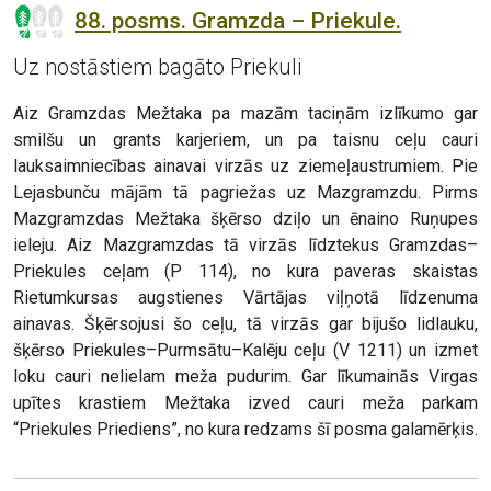
88. posms. Gramzda – Priekule.
Uz nostāstiem bagāto Priekuli
Aiz Gramzdas Mežtaka pa mazām taciņām izlīkumo gar
smilšu un grants karjeriem, un pa taisnu ceļu cauri
lauksaimniecības ainavai virzās uz ziemeļaustrumiem. Pie
Lejasbunču mājām tā pagriežas uz Mazgramzdu. Pirms
Mazgramzdas Mežtaka šķērso dziļo un ēnaino Ruņupes
ieleju. Aiz Mazgramzdas tā virzās līdztekus Gramzdas–
Priekules ceļam (P 114), no kura paveras skaistas
Rietumkursas augstienes Vārtājas viļņotā līdzenuma
ainavas. Šķērsojusi šo ceļu, tā virzās gar bijušo lidlauku,
šķērso Priekules–Purmsātu–Kalēju ceļu (V 1211) un izmet
loku cauri nelielam meža pudurim. Gar līkumainās Virgas
upītes krastiem Mežtaka izved cauri meža parkam
“Priekules Priediens”, no kura redzams šī posma galamērķis.