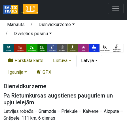
Maršruts
Dienvidkurzeme
Izvēlēties posmu
Pārskata karte
Lietuva
Latvija
Igaunija
GPX
Dienvidkurzeme
Pa Rietumkursas augstienes pauguriem un
upju ielejām
Latvijas robeža – Gramzda – Priekule – Kalvene – Aizpute –
Snēpele: 111 km, 6 dienas