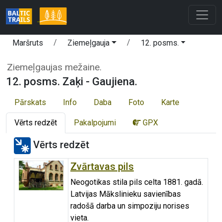
Maršruts
Ziemeļgauja
12. posms.
Ziemeļgaujas mežaine.
12. posms. Zaķi - Gaujiena.
Pārskats
Info
Daba
Foto
Karte
Vērts redzēt
Pakalpojumi
GPX
Vērts redzēt
Zvārtavas pils
Neogotikas stila pils celta 1881. gadā.
Latvijas Mākslinieku savienības
radošā darba un simpoziju norises
vieta.