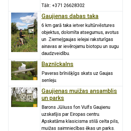
Tālr.: +371 26628302
Gaujienas dabas taka
6 km garā taka ietver kultūrvēstures
objektus, dolomīta atsegumus, avotus
un Ziemeļgaujas ielejai raksturīgas
ainavas ar ievērojamu biotopu un sugu
daudzveidību.
Baznīckalns
Paveras brīnišķīgs skats uz Gaujas
senleju.
Gaujienas muižas ansamblis
un parks
Barons Jūliuss fon Vulfs Gaujienu
uzskatījis par Eiropas centru.
Apskatāma klasicisma stilā celta pils,
muižas saimniecības ēkas un parks.