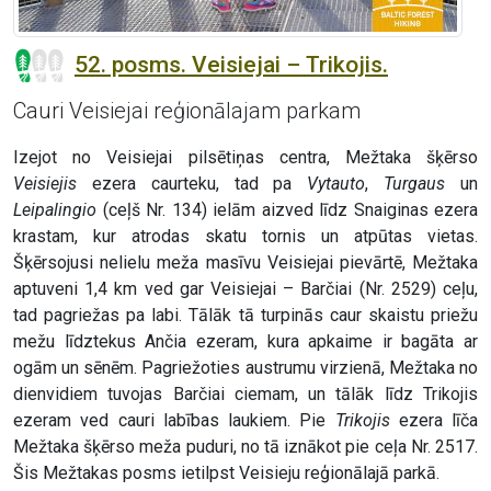
52. posms. Veisiejai – Trikojis.
Cauri Veisiejai reģionālajam parkam
Izejot no Veisiejai pilsētiņas centra, Mežtaka šķērso
Veisiejis
ezera caurteku, tad pa
Vytauto
,
Turgaus
un
Leipalingio
(ceļš Nr. 134) ielām aizved līdz Snaiginas ezera
krastam, kur atrodas skatu tornis un atpūtas vietas.
Šķērsojusi nelielu meža masīvu Veisiejai pievārtē, Mežtaka
aptuveni 1,4 km ved gar Veisiejai – Barčiai (Nr. 2529) ceļu,
tad pagriežas pa labi. Tālāk tā turpinās caur skaistu priežu
mežu līdztekus Ančia ezeram, kura apkaime ir bagāta ar
ogām un sēnēm. Pagriežoties austrumu virzienā, Mežtaka no
dienvidiem tuvojas Barčiai ciemam, un tālāk līdz Trikojis
ezeram ved cauri labības laukiem. Pie
Trikojis
ezera līča
Mežtaka šķērso meža puduri, no tā iznākot pie ceļa Nr. 2517.
Šis Mežtakas posms ietilpst Veisieju reģionālajā parkā.