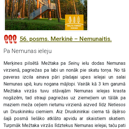
56. posms. Merkinė – Nemunaitis.
Pa Nemunas ieleju
Merķines pilsētā Mežtaka pa
Seinų
ielu dodas Nemunas
virzienā, pagriežas pa labi un nonāk pie skatu torņa. No tā
paveras izcila ainava pāri plašajai upes ielejai un salai
Nemunas upē, kuru nogana mājlopi. Vairāk kā 3 km garumā
Mežtaka virzās tuvu stāvajām Nemunas ielejas krasta
nogāzēm, tad strauji pagriežas uz ziemeļiem un tālāk pa
maziem meža ceļiem rietumu virzienā aizved līdz
Netiesos
un Druskininku ciemiem. Aiz Druskininkai ciema tā šķērso
šajā posmā lielāko atklāto apvidu ar skaistiem skatiem.
Turpmāk Mežtaka virzās līdztekus Nemunas ielejai, taču pati