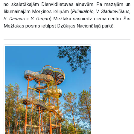
no skaistākajām Dienvidlietuvas ainavām. Pa mazajām un
līkumainajām Merķines ieliņām (
Piliakalnio
,
V. Sladkevičiaus
,
S. Dariaus
ir
S. Girėno
) Mežtaka sasniedz ciema centru. Šis
Mežtakas posms ietilpst Dzūkijas Nacionālajā parkā.