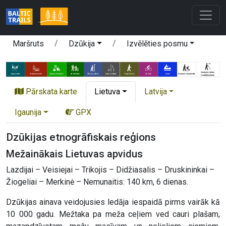
Maršruts
Dzūkija
Izvēlēties posmu
Pārskata karte
Lietuva
Latvija
Igaunija
GPX
Dzūkijas etnogrāfiskais reģions
Mežainākais Lietuvas apvidus
Lazdijai – Veisiejai – Trikojis – Didžiasalis – Druskininkai –
Žiogeliai – Merkinė – Nemunaitis: 140 km, 6 dienas.
Dzūkijas ainava veidojusies ledāja iespaidā pirms vairāk kā
10 000 gadu. Mežtaka pa meža ceļiem ved cauri plašam,