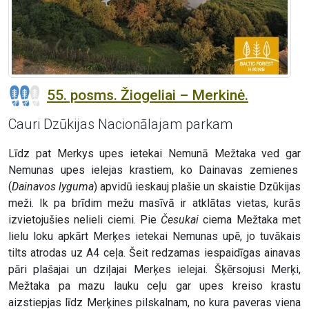
55. posms. Žiogeliai – Merkinė.
Cauri Dzūkijas Nacionālajam parkam
Līdz pat Merkys upes ietekai Nemunā Mežtaka ved gar
Nemunas upes ielejas krastiem, ko Dainavas zemienes
(
Dainavos lyguma
) apvidū ieskauj plašie un skaistie Dzūkijas
meži. Ik pa brīdim mežu masīvā ir atklātas vietas, kurās
izvietojušies nelieli ciemi. Pie
Česukai
ciema Mežtaka met
lielu loku apkārt Merķes ietekai Nemunas upē, jo tuvākais
tilts atrodas uz A4 ceļa. Šeit redzamas iespaidīgas ainavas
pāri plašajai un dziļajai Merķes ielejai. Šķērsojusi Merķi,
Mežtaka pa mazu lauku ceļu gar upes kreiso krastu
aizstiepjas līdz Merķines pilskalnam, no kura paveras viena