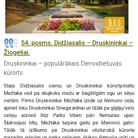
54. posms. Didžiasalis – Druskininkai –
Žiogeliai.
Druskininkai – populārākais Dienvidlietuvas
kūrorts
Starp Didžiasalis ciemu un Druskininkai kūrortpilsētu
Mežtaka ved pa skujkoku mežu ar bagātīgām ogu un sēņu
vietām. Pirms Druskininkai Mežtaka iznāk uz
Nemuno
ceļa,
apmet loku Druskininkai Sniega arēnai un tālāk pa gājēju/velo
celiņu aizved līdz
Parko
tiltam pāri Nemunas upei.
Šķērsojusi tiltu, Mežtaka turpina gaitu pa
Maironio
gatvi.
Tālāk tā izlīkumo pa Druskininkai vēsturiskā kūrorta
mazajām ieliņām un parka celiņiem, šķērso
Ratnyčia
upīti un