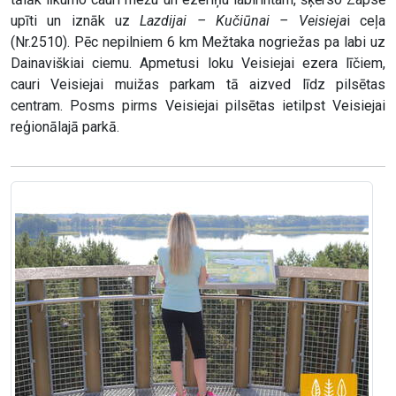
upīti un iznāk uz
Lazdijai – Kučiūnai – Veisieja
i ceļa
(Nr.2510). Pēc nepilniem 6 km Mežtaka nogriežas pa labi uz
Dainaviškiai ciemu. Apmetusi loku Veisiejai ezera līčiem,
cauri Veisiejai muižas parkam tā aizved līdz pilsētas
centram. Posms pirms Veisiejai pilsētas ietilpst Veisiejai
reģionālajā parkā.