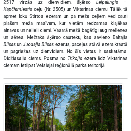
2517 virzās uz dienvidiem, šķērso
Leipalingis
–
Kapčiamiestis
ceļu (Nr. 2505) un Viktarinas ciemu. Tālāk tā
apmet loku Stirtos ezeram un pa meža ceļiem ved cauri
plašam meža masīvam, kur vietām redzamas klajākas
ainavas un nelieli ciemi. Vasarā mežā bagātīgi aug mellenes
un sēnes. Mežtaka šķērso caurteku, kas savieno Baltajis
Bilsas
un
Juodajis
Bilsas
ezerus, paceļas stāvā ezera krastā
un pagriežas uz dienvidiem. No šīs vietas ir saskatāms
Didžiasalis ciems. Posms no
Trikojis
ezera līdz Viktarinas
ciemam ietilpst Veisiejai reģionālā parka teritorijā.