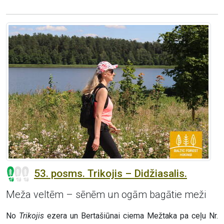
53. posms. Trikojis – Didžiasalis.
Meža veltēm – sēnēm un ogām bagātie meži
No
Trikojis
ezera un Bertašiūnai ciema Mežtaka pa ceļu Nr.