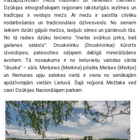
mazapdzīvotam mežu masīvam un nelieliem ciemiem.
Dzūkijas etnografiskajam reģionam raksturīgās iezīmes un
tradīcijas ir veidojis mežs. Ar mežu ir saistīta cilvēku
nodarbošanās un tradicionālais dzīvesveids. No seniem
laikiem dzūki gājuši mežos, lasījuši sēnes un pārdevuši tās.
No tā radies dzūku teiciens: “meitai svārkus pirks, kad
gailenes salasīs”. Druskininku
(Druskininkai)
kūrorts
izveidojies, pateicoties sāļajiem dabīgā minerālūdens
avotiem. Tā nosaukums ir no lietuviešu valodas vārda
“druska” – sāls. Merķines (
Merkinė
) pilsēta Merķes (
Merkys
)
un Nemunas upju satekas vietā ir viena no senākajām
apdzīvotajām vietām Lietuvā. Šajā reģionā Mežtaka ved
cauri Dzūkijas Nacionālajam parkam.