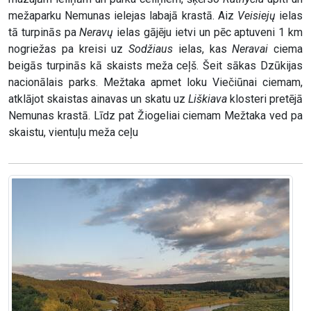
mežaparku Nemunas ielejas labajā krastā. Aiz
Veisiejų
ielas
tā turpinās pa
Neravų
ielas gājēju ietvi un pēc aptuveni 1 km
nogriežas pa kreisi uz
Sodžiaus
ielas, kas
Neravai
ciema
beigās turpinās kā skaists meža ceļš. Šeit sākas Dzūkijas
nacionālais parks. Mežtaka apmet loku Viečiūnai ciemam,
atklājot skaistas ainavas un skatu uz
Liškiava
klosteri pretējā
Nemunas krastā. Līdz pat Žiogeliai ciemam Mežtaka ved pa
skaistu, vientuļu meža ceļu