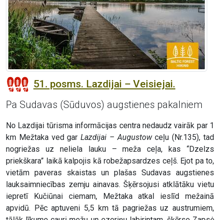
51. posms. Lazdijai – Veisiejai.
Pa Sudavas (Sūduvos) augstienes pakalniem
No Lazdijai tūrisma informācijas centra nedaudz vairāk par 1
km Mežtaka ved gar
Lazdijai – Augustow
ceļu (Nr.135), tad
nogriežas uz neliela lauku – meža ceļa, kas “Dzelzs
priekškara” laikā kalpojis kā robežapsardzes ceļš. Ejot pa to,
vietām paveras skaistas un plašas Sudavas augstienes
lauksaimniecības zemju ainavas. Šķērsojusi atklātāku vietu
iepretī Kučiūnai ciemam, Mežtaka atkal ieslīd mežainā
apvidū. Pēc aptuveni 5,5 km tā pagriežas uz austrumiem,
tālāk līkumo cauri mežu un ezeriņu labirintam, šķērso Zapsė