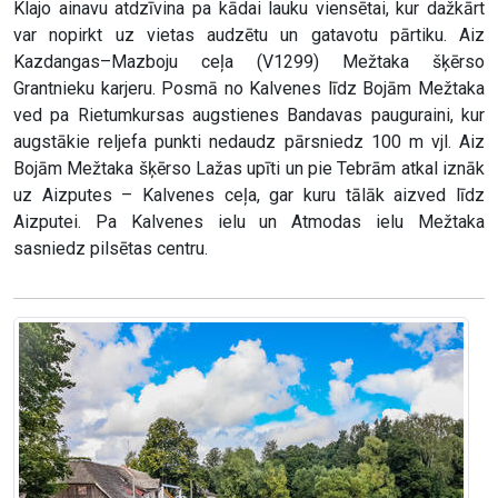
Klajo ainavu atdzīvina pa kādai lauku viensētai, kur dažkārt
var nopirkt uz vietas audzētu un gatavotu pārtiku. Aiz
Kazdangas–Mazboju ceļa (V1299) Mežtaka šķērso
Grantnieku karjeru. Posmā no Kalvenes līdz Bojām Mežtaka
ved pa Rietumkursas augstienes Bandavas pauguraini, kur
augstākie reljefa punkti nedaudz pārsniedz 100 m vjl. Aiz
Bojām Mežtaka šķērso Lažas upīti un pie Tebrām atkal iznāk
uz Aizputes – Kalvenes ceļa, gar kuru tālāk aizved līdz
Aizputei. Pa Kalvenes ielu un Atmodas ielu Mežtaka
sasniedz pilsētas centru.