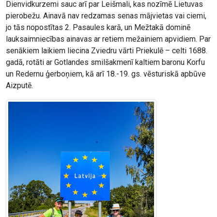
Dienvidkurzemi sauc arī par Leišmali, kas nozīmē Lietuvas
pierobežu. Ainavā nav redzamas senas mājvietas vai ciemi,
jo tās nopostītas 2. Pasaules karā, un Mežtakā dominē
lauksaimniecības ainavas ar retiem mežainiem apvidiem. Par
senākiem laikiem liecina Zviedru vārti Priekulē – celti 1688.
gadā, rotāti ar Gotlandes smilšakmenī kaltiem baronu Korfu
un Redernu ģerboņiem, kā arī 18.-19. gs. vēsturiskā apbūve
Aizputē.