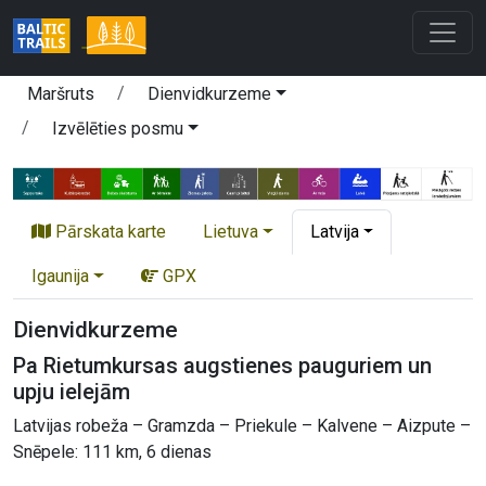
Maršruts
Dienvidkurzeme
Izvēlēties posmu
Pārskata karte
Lietuva
Latvija
Igaunija
GPX
Dienvidkurzeme
Pa Rietumkursas augstienes pauguriem un
upju ielejām
Latvijas robeža – Gramzda – Priekule – Kalvene – Aizpute –
Snēpele: 111 km, 6 dienas