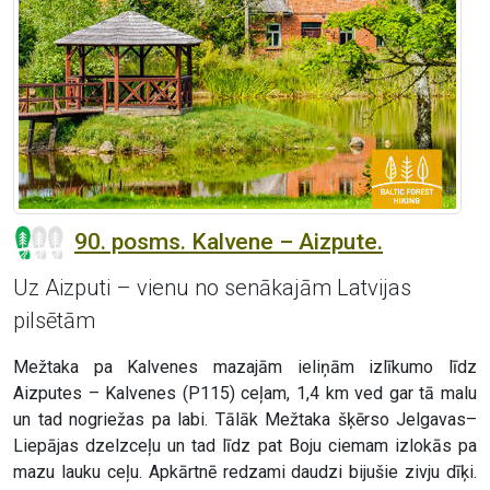
90. posms. Kalvene – Aizpute.
Uz Aizputi – vienu no senākajām Latvijas
pilsētām
Mežtaka pa Kalvenes mazajām ieliņām izlīkumo līdz
Aizputes – Kalvenes (P115) ceļam, 1,4 km ved gar tā malu
un tad nogriežas pa labi. Tālāk Mežtaka šķērso Jelgavas–
Liepājas dzelzceļu un tad līdz pat Boju ciemam izlokās pa
mazu lauku ceļu. Apkārtnē redzami daudzi bijušie zivju dīķi.