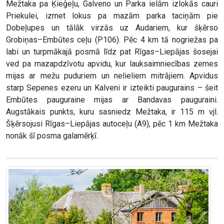
Mežtaka pa Ķieģeļu, Galveno un Parka ielām izlokās cauri
Priekulei, izmet lokus pa mazām parka taciņām pie
Dobeļupes un tālāk virzās uz Audariem, kur šķērso
Grobiņas–Embūtes ceļu (P106). Pēc 4 km tā nogriežas pa
labi un turpmākajā posmā līdz pat Rīgas–Liepājas šosejai
ved pa mazapdzīvotu apvidu, kur lauksaimniecības zemes
mijas ar mežu puduriem un nelieliem mitrājiem. Apvidus
starp Sepenes ezeru un Kalveni ir izteikti paugurains – šeit
Embūtes pauguraine mijas ar Bandavas pauguraini.
Augstākais punkts, kuru sasniedz Mežtaka, ir 115 m vjl.
Šķērsojusi Rīgas–Liepājas autoceļu (A9), pēc 1 km Mežtaka
nonāk šī posma galamērķī.