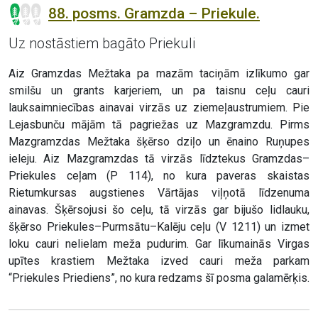
88. posms. Gramzda – Priekule.
Uz nostāstiem bagāto Priekuli
Aiz Gramzdas Mežtaka pa mazām taciņām izlīkumo gar
smilšu un grants karjeriem, un pa taisnu ceļu cauri
lauksaimniecības ainavai virzās uz ziemeļaustrumiem. Pie
Lejasbunču mājām tā pagriežas uz Mazgramzdu. Pirms
Mazgramzdas Mežtaka šķērso dziļo un ēnaino Ruņupes
ieleju. Aiz Mazgramzdas tā virzās līdztekus Gramzdas–
Priekules ceļam (P 114), no kura paveras skaistas
Rietumkursas augstienes Vārtājas viļņotā līdzenuma
ainavas. Šķērsojusi šo ceļu, tā virzās gar bijušo lidlauku,
šķērso Priekules–Purmsātu–Kalēju ceļu (V 1211) un izmet
loku cauri nelielam meža pudurim. Gar līkumainās Virgas
upītes krastiem Mežtaka izved cauri meža parkam
“Priekules Priediens”, no kura redzams šī posma galamērķis.