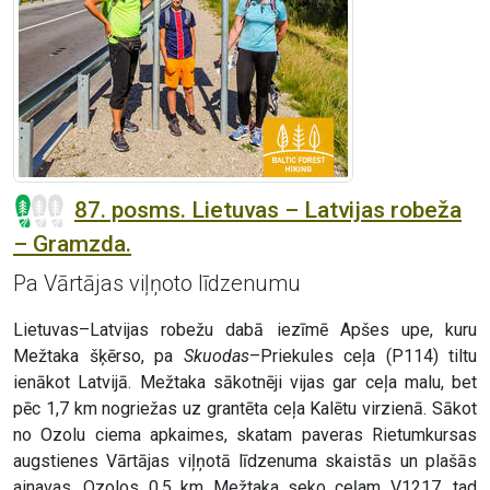
87. posms. Lietuvas – Latvijas robeža
– Gramzda.
Pa Vārtājas viļņoto līdzenumu
Lietuvas–Latvijas robežu dabā iezīmē Apšes upe, kuru
Mežtaka šķērso, pa
Skuodas
–Priekules ceļa (P114) tiltu
ienākot Latvijā. Mežtaka sākotnēji vijas gar ceļa malu, bet
pēc 1,7 km nogriežas uz grantēta ceļa Kalētu virzienā. Sākot
no Ozolu ciema apkaimes, skatam paveras Rietumkursas
augstienes Vārtājas viļņotā līdzenuma skaistās un plašās
ainavas. Ozolos 0,5 km Mežtaka seko ceļam V1217, tad