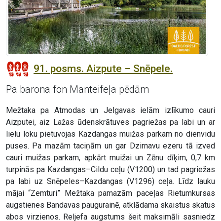
91. posms. Aizpute – Snēpele.
Pa barona fon Manteifeļa pēdām
Mežtaka pa Atmodas un Jelgavas ielām izlīkumo cauri
Aizputei, aiz Lažas ūdenskrātuves pagriežas pa labi un ar
lielu loku pietuvojas Kazdangas muižas parkam no dienvidu
puses. Pa mazām taciņām un gar Dzirnavu ezeru tā izved
cauri muižas parkam, apkārt muižai un Zēnu dīķim, 0,7 km
turpinās pa Kazdangas–Cildu ceļu (V1200) un tad pagriežas
pa labi uz Snēpeles–Kazdangas (V1296) ceļa. Līdz lauku
mājai “Zemturi” Mežtaka pamazām paceļas Rietumkursas
augstienes Bandavas paugurainē, atklādama skaistus skatus
abos virzienos. Reljefa augstums šeit maksimāli sasniedz