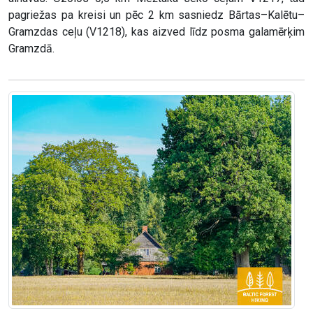
pagriežas pa kreisi un pēc 2 km sasniedz Bārtas–Kalētu–
Gramzdas ceļu (V1218), kas aizved līdz posma galamērķim
Gramzdā.