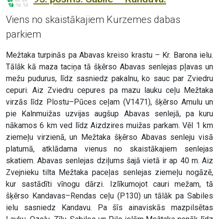
Viens no skaistākajiem Kurzemes dabas
parkiem
Mežtaka turpinās pa Abavas kreiso krastu – Kr. Barona ielu.
Tālāk kā maza taciņa tā šķērso Abavas senlejas pļavas un
mežu pudurus, līdz sasniedz pakalnu, ko sauc par Zviedru
cepuri. Aiz Zviedru cepures pa mazu lauku ceļu Mežtaka
virzās līdz Plostu–Pūces ceļam (V1471), šķērso Amulu un
pie Kalnmuižas uzvijas augšup Abavas senlejā, pa kuru
nākamos 6 km ved līdz Aizdzires muižas parkam. Vēl 1 km
ziemeļu virzienā, un Mežtaka šķērso Abavas senleju visā
platumā, atklādama vienus no skaistākajiem senlejas
skatiem. Abavas senlejas dziļums šajā vietā ir ap 40 m. Aiz
Zvejnieku tilta Mežtaka paceļas senlejas ziemeļu nogāzē,
kur sastādīti vīnogu dārzi. Izlīkumojot cauri mežam, tā
šķērso Kandavas–Rendas ceļu (P130) un tālāk pa Sabiles
ielu sasniedz Kandavu. Pa šīs ainaviskās mazpilsētas