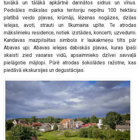
tuvākā un tālākā apkārtnē darinātos sidrus un vīnus.
Pedvāles mākslas parka teritoriju nepilnu 100 hektāru
platībā veido pļavas, krūmāji, lēzenas nogāzes, dziļas
ielejas, avoti, strauti un līkumaina upīte. Te atrodas
mākslinieku residence, notiek izstādes, koncerti, uzvedumi.
Kandavas mazpilsētas simbols ir laukakmeņu tilts pār
Abavas upi. Abavas ielejas dabiskās pļavas, kuras īpaši
skaisti zied vasaras vidū, apsaimnieko dzīvei savvaļā
pielāgotie mājlopi. Pūrē atrodas šokolādes ražotne, kas
piedāvā ekskursijas un degustācijas.