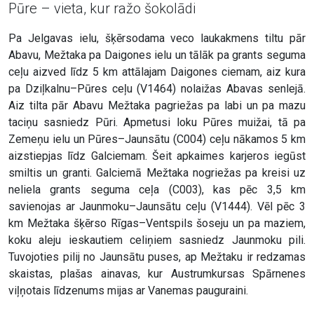
Pūre – vieta, kur ražo šokolādi
Pa Jelgavas ielu, šķērsodama veco laukakmens tiltu pār
Abavu, Mežtaka pa Daigones ielu un tālāk pa grants seguma
ceļu aizved līdz 5 km attālajam Daigones ciemam, aiz kura
pa Dziļkalnu–Pūres ceļu (V1464) nolaižas Abavas senlejā.
Aiz tilta pār Abavu Mežtaka pagriežas pa labi un pa mazu
taciņu sasniedz Pūri. Apmetusi loku Pūres muižai, tā pa
Zemeņu ielu un Pūres–Jaunsātu (C004) ceļu nākamos 5 km
aizstiepjas līdz Galciemam. Šeit apkaimes karjeros iegūst
smiltis un granti. Galciemā Mežtaka nogriežas pa kreisi uz
neliela grants seguma ceļa (C003), kas pēc 3,5 km
savienojas ar Jaunmoku–Jaunsātu ceļu (V1444). Vēl pēc 3
km Mežtaka šķērso Rīgas–Ventspils šoseju un pa maziem,
koku aleju ieskautiem celiņiem sasniedz Jaunmoku pili.
Tuvojoties pilij no Jaunsātu puses, ap Mežtaku ir redzamas
skaistas, plašas ainavas, kur Austrumkursas Spārnenes
viļņotais līdzenums mijas ar Vanemas pauguraini.