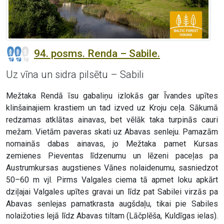
94. posms. Renda – Sabile.
Uz vīna un sidra pilsētu – Sabili
Mežtaka Rendā īsu gabaliņu izlokās gar Īvandes upītes
klinšainajiem krastiem un tad izved uz Kroju ceļa. Sākumā
redzamas atklātas ainavas, bet vēlāk taka turpinās cauri
mežam. Vietām paveras skati uz Abavas senleju. Pamazām
nomainās dabas ainavas, jo Mežtaka pamet Kursas
zemienes Pieventas līdzenumu un lēzeni paceļas pa
Austrumkursas augstienes Vānes nolaidenumu, sasniedzot
50–60 m vjl. Pirms Valgales ciema tā apmet loku apkārt
dziļajai Valgales upītes gravai un līdz pat Sabilei virzās pa
Abavas senlejas pamatkrasta augšdaļu, tikai pie Sabiles
nolaižoties lejā līdz Abavas tiltam (Lāčplēša, Kuldīgas ielas).