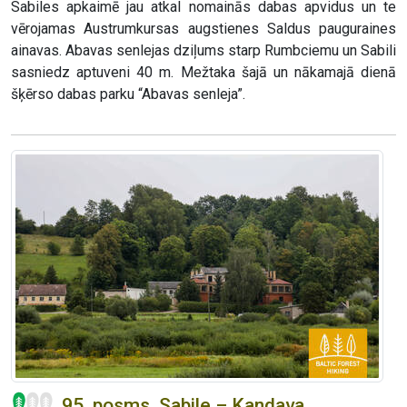
Sabiles apkaimē jau atkal nomainās dabas apvidus un te
vērojamas Austrumkursas augstienes Saldus pauguraines
ainavas. Abavas senlejas dziļums starp Rumbciemu un Sabili
sasniedz aptuveni 40 m. Mežtaka šajā un nākamajā dienā
šķērso dabas parku “Abavas senleja”.
95. posms. Sabile – Kandava.