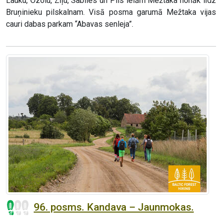
Lauku, Ozolu, Zīļu, Sabiles un Pils ielām Mežtaka nonāk līdz
Bruņinieku pilskalnam. Visā posma garumā Mežtaka vijas
cauri dabas parkam “Abavas senleja”.
96. posms. Kandava – Jaunmokas.