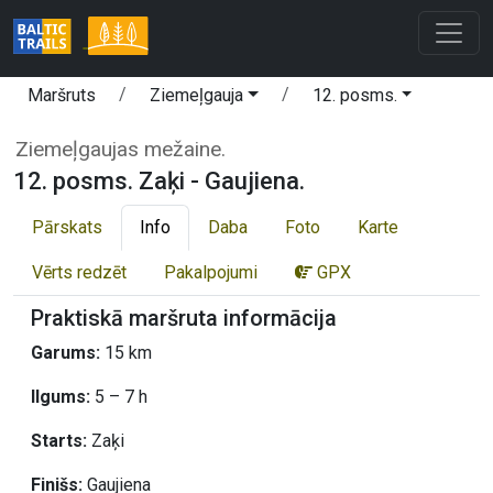
Maršruts
Ziemeļgauja
12. posms.
Ziemeļgaujas mežaine.
12. posms. Zaķi - Gaujiena.
Pārskats
Info
Daba
Foto
Karte
Vērts redzēt
Pakalpojumi
GPX
Praktiskā maršruta informācija
Garums:
15 km
Ilgums:
5 – 7 h
Starts:
Zaķi
Finišs:
Gaujiena