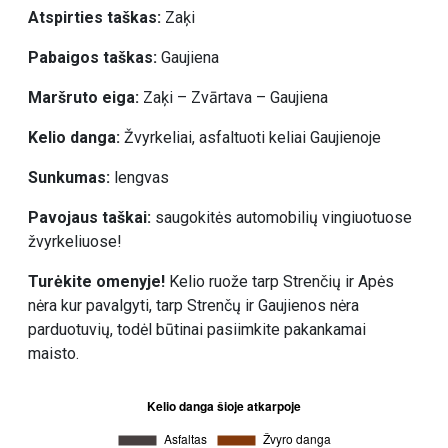
Atspirties taškas:
Zaķi
Pabaigos taškas:
Gaujiena
Maršruto eiga:
Zaķi – Zvārtava – Gaujiena
Kelio danga:
Žvyrkeliai, asfaltuoti keliai Gaujienoje
Sunkumas:
lengvas
Pavojaus taškai:
saugokitės automobilių vingiuotuose
žvyrkeliuose!
Turėkite omenyje!
Kelio ruože tarp Strenčių ir Apės
nėra kur pavalgyti, tarp Strenčų ir Gaujienos nėra
parduotuvių, todėl būtinai pasiimkite pakankamai
maisto.