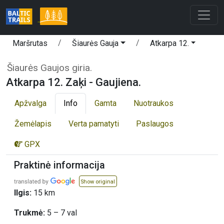
Maršrutas
Šiaurės Gauja
Atkarpa 12.
Šiaurės Gaujos giria.
Atkarpa 12. Zaķi - Gaujiena.
Apžvalga
Info
Gamta
Nuotraukos
Žemėlapis
Verta pamatyti
Paslaugos
GPX
Praktinė informacija
Show original
Ilgis:
15 km
Trukmė:
5 – 7 val