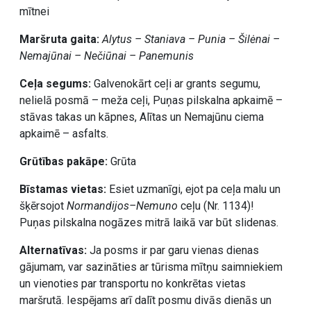
mītnei
Maršruta gaita:
Alytus – Staniava – Punia – Šilėnai –
Nemajūnai – Nečiūnai – Panemunis
Ceļa segums:
Galvenokārt ceļi ar grants segumu,
nelielā posmā – meža ceļi, Puņas pilskalna apkaimē –
stāvas takas un kāpnes, Alītas un Nemajūnu ciema
apkaimē – asfalts.
Grūtības pakāpe:
Grūta
Bīstamas vietas:
Esiet uzmanīgi, ejot pa ceļa malu un
šķērsojot
Normandijos–Nemuno
ceļu (Nr. 1134)!
Puņas pilskalna nogāzes mitrā laikā var būt slidenas.
Alternatīvas:
Ja posms ir par garu vienas dienas
gājumam, var sazināties ar tūrisma mītņu saimniekiem
un vienoties par transportu no konkrētas vietas
maršrutā. Iespējams arī dalīt posmu divās dienās un