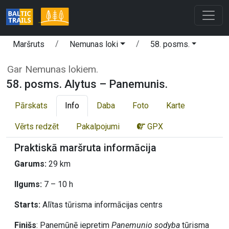
Maršruts
Nemunas loki
58. posms.
Gar Nemunas lokiem.
58. posms. Alytus – Panemunis.
Pārskats
Info
Daba
Foto
Karte
Vērts redzēt
Pakalpojumi
GPX
Praktiskā maršruta informācija
Garums:
29 km
Ilgums:
7 – 10 h
Starts:
Alītas tūrisma informācijas centrs
Finišs
: Panemūnē iepretim
Panemunio sodyba
tūrisma