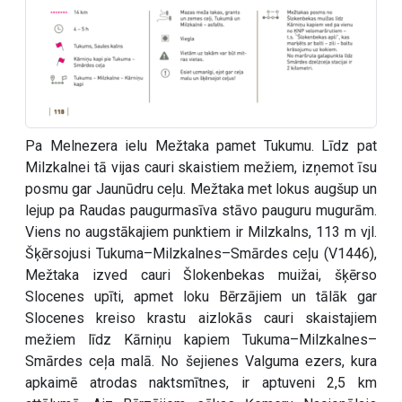
Pa Melnezera ielu Mežtaka pamet Tukumu. Līdz pat
Milzkalnei tā vijas cauri skaistiem mežiem, izņemot īsu
posmu gar Jaunūdru ceļu. Mežtaka met lokus augšup un
lejup pa Raudas paugurmasīva stāvo pauguru mugurām.
Viens no augstākajiem punktiem ir Milzkalns, 113 m vjl.
Šķērsojusi Tukuma–Milzkalnes–Smārdes ceļu (V1446),
Mežtaka izved cauri Šlokenbekas muižai, šķērso
Slocenes upīti, apmet loku Bērzājiem un tālāk gar
Slocenes kreiso krastu aizlokās cauri skaistajiem
mežiem līdz Kārniņu kapiem Tukuma–Milzkalnes–
Smārdes ceļa malā. No šejienes Valguma ezers, kura
apkaimē atrodas naktsmītnes, ir aptuveni 2,5 km