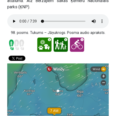
attālumā. Aiz Bērzājiem sākas Ķemeru Nacionālais
parks (ĶNP).
98. posms. Tukums – Jāņukrogs. Posma audio apraksts.