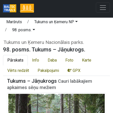
Maršruts
Tukums un Ķemeru NP
98. posms.
Tukums un Ķemeru Nacionālais parks.
98. posms. Tukums – Jāņukrogs.
Pārskats
Info
Daba
Foto
Karte
Vērts redzēt
Pakalpojumi
GPX
Tukums – Jāņukrogs
Cauri labākajiem
apkaimes sēņu mežiem