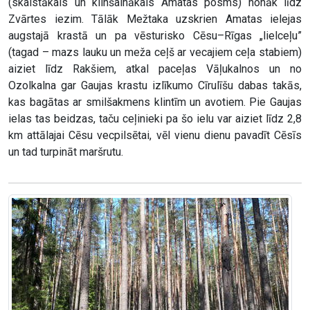
(skaistākais un klinšainākais Amatas posms) nonāk līdz
Zvārtes iezim. Tālāk Mežtaka uzskrien Amatas ielejas
augstajā krastā un pa vēsturisko Cēsu–Rīgas „lielceļu”
(tagad – mazs lauku un meža ceļš ar vecajiem ceļa stabiem)
aiziet līdz Rakšiem, atkal paceļas Vāļukalnos un no
Ozolkalna gar Gaujas krastu izlīkumo Cīrulīšu dabas takās,
kas bagātas ar smilšakmens klintīm un avotiem. Pie Gaujas
ielas tas beidzas, taču ceļinieki pa šo ielu var aiziet līdz 2,8
km attālajai Cēsu vecpilsētai, vēl vienu dienu pavadīt Cēsīs
un tad turpināt maršrutu.