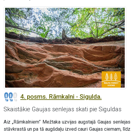
4. posms. Rāmkalni - Sigulda.
Skaistākie Gaujas senlejas skati pie Siguldas
Aiz „Rāmkalniem” Mežtaka uzvijas augstajā Gaujas senlejas
stāvkrastā un pa tā augšdaļu izved cauri Gaujas ciemam, līdz