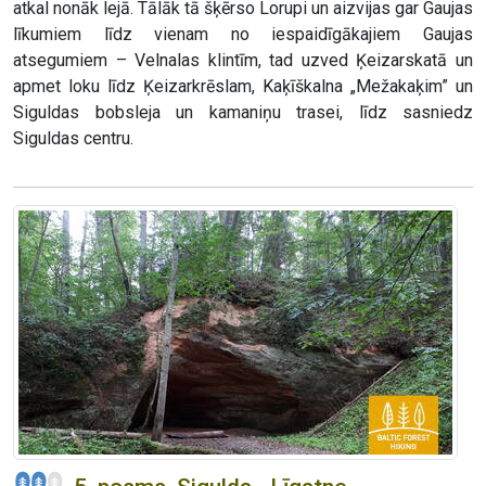
atkal nonāk lejā. Tālāk tā šķērso Lorupi un aizvijas gar Gaujas
līkumiem līdz vienam no iespaidīgākajiem Gaujas
atsegumiem – Velnalas klintīm, tad uzved Ķeizarskatā un
apmet loku līdz Ķeizarkrēslam, Kaķīškalna „Mežakaķim” un
Siguldas bobsleja un kamaniņu trasei, līdz sasniedz
Siguldas centru.