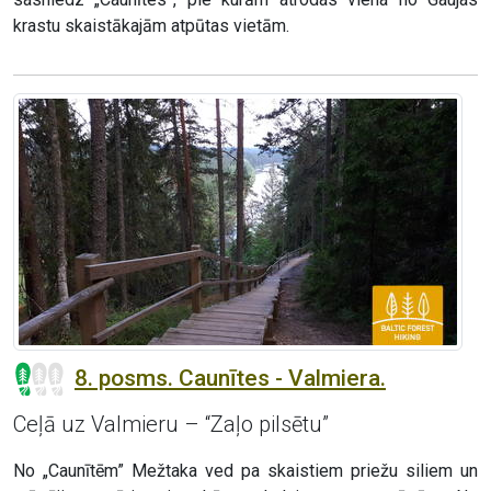
krastu skaistākajām atpūtas vietām.
8. posms. Caunītes - Valmiera.
Ceļā uz Valmieru – “Zaļo pilsētu”
No „Caunītēm” Mežtaka ved pa skaistiem priežu siliem un