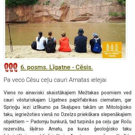
6. posms. Līgatne - Cēsis.
Pa veco Cēsu ceļu cauri Amatas ielejai
Viens no ainaviski skaistākajiem Mežtakas posmiem ved
cauri vēsturiskajam Līgatnes papīrfabrikas ciematam, gar
Spriņģu iezi izlīkumo pa Skaļupes takām un Mitoloģisko
taku, iegriežoties vienā no Dzelzs priekškara slepenākajiem
objektiem – Padomju bunkurā, tad turpinās pa ceļu gar Roču
rezervātu, šķērso Amatu, pa kuras ģeoloģisko taku