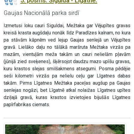
5. posms. Sigulda - Līgatne.
Gaujas Nacionālā parka sirdī
Izmetusi loku cauri Siguldai, Mežtaka gar Vējupītes gravas
kreisā krasta augšdaļu nonāk līdz Paradīzes kalnam, no kura
pa stāvām kāpnēm ved lejup Gaujas senlejā un Vējupītes
gravā. Lielāko daļu no tālākā maršruta Mežtaka virzās pa
mazām, vientuļām meža takām un cauri nelielām pļavām
(jūnijā zied sveķenes), šķērsojot daudzu mazo upīšu gravas,
kuru krastos slejas smilšakmens atsegumi. Posma pēdējie
seši kilometri virzās pa nelielu ceļu gar Līgatnes dabas
takām. Pirms Līgatnes Mežtaka paceļas augšup pa Gaujas
senlejas nogāzi, bet Līgatnē atkal nolaižas Līgatnes upītes
dziļajā gravā, kuras krastos izvietojies bijušās Līgatnes
papīrfabrikas ciemats.