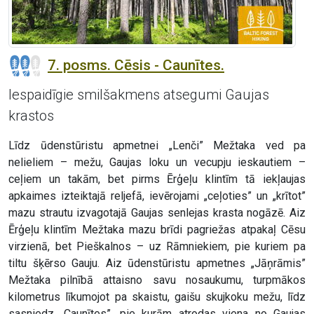
7. posms. Cēsis - Caunītes.
Iespaidīgie smilšakmens atsegumi Gaujas
krastos
Līdz ūdenstūristu apmetnei „Lenči” Mežtaka ved pa
nelieliem – mežu, Gaujas loku un vecupju ieskautiem –
ceļiem un takām, bet pirms Ērģeļu klintīm tā iekļaujas
apkaimes izteiktajā reljefā, ievērojami „ceļoties” un „krītot”
mazu strautu izvagotajā Gaujas senlejas krasta nogāzē. Aiz
Ērģeļu klintīm Mežtaka mazu brīdi pagriežas atpakaļ Cēsu
virzienā, bet Pieškalnos – uz Rāmniekiem, pie kuriem pa
tiltu šķērso Gauju. Aiz ūdenstūristu apmetnes „Jāņrāmis”
Mežtaka pilnībā attaisno savu nosaukumu, turpmākos
kilometrus līkumojot pa skaistu, gaišu skujkoku mežu, līdz
sasniedz „Caunītes”, pie kurām atrodas viena no Gaujas