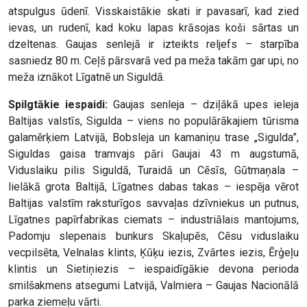
atspulgus ūdenī. Visskaistākie skati ir pavasarī, kad zied
ievas, un rudenī, kad koku lapas krāsojas koši sārtas un
dzeltenas. Gaujas senlejā ir izteikts reljefs – starpība
sasniedz 80 m. Ceļš pārsvarā ved pa meža takām gar upi, no
meža iznākot Līgatnē un Siguldā.
Spilgtākie iespaidi:
Gaujas senleja – dziļākā upes ieleja
Baltijas valstīs, Sigulda – viens no populārākajiem tūrisma
galamērķiem Latvijā, Bobsleja un kamaniņu trase „Sigulda”,
Siguldas gaisa tramvajs pāri Gaujai 43 m augstumā,
Viduslaiku pilis Siguldā, Turaidā un Cēsīs, Gūtmaņala –
lielākā grota Baltijā, Līgatnes dabas takas – iespēja vērot
Baltijas valstīm raksturīgos savvaļas dzīvniekus un putnus,
Līgatnes papīrfabrikas ciemats – industriālais mantojums,
Padomju slepenais bunkurs Skaļupēs, Cēsu viduslaiku
vecpilsēta, Velnalas klints, Ķūķu iezis, Zvārtes iezis, Ērģeļu
klintis un Sietiņiezis – iespaidīgākie devona perioda
smilšakmens atsegumi Latvijā, Valmiera – Gaujas Nacionālā
parka ziemeļu vārti.