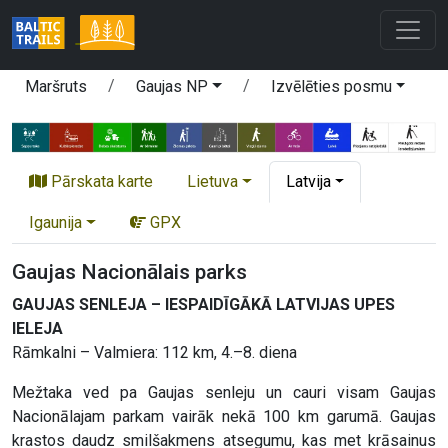
Maršruts
Gaujas NP
Izvēlēties posmu
Pārskata karte
Lietuva
Latvija
Igaunija
GPX
Gaujas Nacionālais parks
GAUJAS SENLEJA – IESPAIDĪGĀKĀ LATVIJAS UPES
IELEJA
Rāmkalni – Valmiera: 112 km, 4.–8. diena
Mežtaka ved pa Gaujas senleju un cauri visam Gaujas
Nacionālajam parkam vairāk nekā 100 km garumā. Gaujas
krastos daudz smilšakmens atsegumu, kas met krāsainus