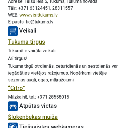
Adrese: Talsu iela 5, Tukums, Tukuma novads
Tālr.: +371 63124451, 28311557
WEB:
www.visittukums.lv
E-pasts: tic@tukums.lv
Veikali
Tukuma tirgus
Tukumā ir vairāki veikali.
Arī tirgus!
Tukuma tirgū otrdienās, ceturtdienās un sestdienās var
iegādāties vietējos ražojumus. Nopērkami vietējie
sezonas augļi, ogas, mājražojumi.
“Citro”
Milzkalnē, tel.: +371 28558015
Atpūtas vietas
Šlokenbekas muiža
Tiešsaistes webkameras