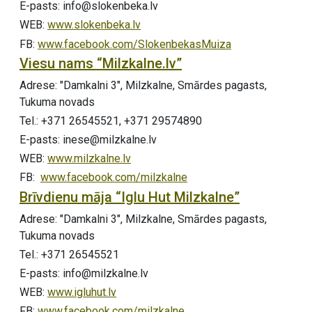
E-pasts: info@slokenbeka.lv
WEB:
www.slokenbeka.lv
FB:
www.facebook.com/SlokenbekasMuiza
Viesu nams “Milzkalne.lv”
Adrese: "Damkalni 3", Milzkalne, Smārdes pagasts,
Tukuma novads
Tel.: +371 26545521, +371 29574890
E-pasts: inese@milzkalne.lv
WEB:
www.milzkalne.lv
FB:
www.facebook.com/milzkalne
Brīvdienu māja “Iglu Hut Milzkalne”
Adrese: "Damkalni 3", Milzkalne, Smārdes pagasts,
Tukuma novads
Tel.: +371 26545521
E-pasts: info@milzkalne.lv
WEB:
www.igluhut.lv
FB:
www.facebook.com/milzkalne