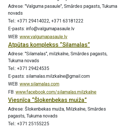
Adrese: "Valguma pasaule", Smārdes pagasts, Tukuma
novads
Tel.: +371 29414022, +371 63181222
E-pasts: info@valgumapasaule.lv
WEB:
www.valgumapasaule.lv
Atpūtas komplekss “Silamalas”
Adrese: "Silamalas", milzkalne, Smārdes pagasts,
Tukuma novads
Tel.: +371 29424535
E-pasts: silamalas.milzkalne@gmail.com
WEB:
www.silamalas.com
FB:
www.facebook.com/silamalas.milzkalne
Viesnīca “Šlokenbekas muiža”
Adrese: Šlokenbekas muiža, Milzkalne, Smārdes
pagasts, Tukuma novads
Tel.: +371 25155225