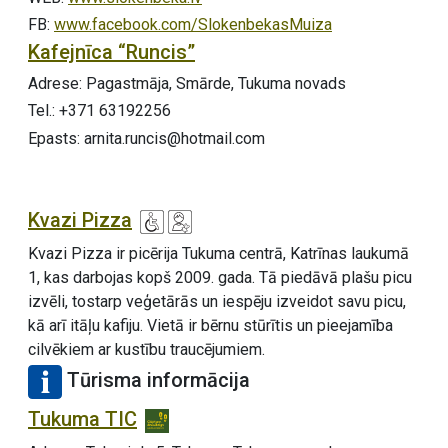
FB:
www.facebook.com/SlokenbekasMuiza
Kafejnīca “Runcis”
Adrese: Pagastmāja, Smārde, Tukuma novads
Tel.: +371 63192256
Epasts: arnita.runcis@hotmail.com
Kvazi Pizza
Kvazi Pizza ir picērija Tukuma centrā, Katrīnas laukumā
1, kas darbojas kopš 2009. gada. Tā piedāvā plašu picu
izvēli, tostarp veģetārās un iespēju izveidot savu picu,
kā arī itāļu kafiju. Vietā ir bērnu stūrītis un pieejamība
cilvēkiem ar kustību traucējumiem.
Tūrisma informācija
Tukuma TIC