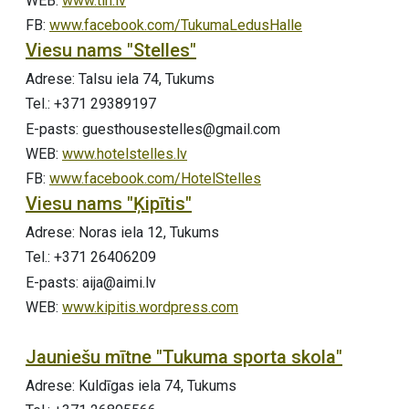
WEB:
www.tlh.lv
FB:
www.facebook.com/TukumaLedusHalle
Viesu nams "Stelles"
Adrese: Talsu iela 74, Tukums
Tel.: +371 29389197
E-pasts: guesthousestelles@gmail.com
WEB:
www.hotelstelles.lv
FB:
www.facebook.com/HotelStelles
Viesu nams "Ķipītis"
Adrese: Noras iela 12, Tukums
Tel.: +371 26406209
E-pasts: aija@aimi.lv
WEB:
www.kipitis.wordpress.com
Jauniešu mītne "Tukuma sporta skola"
Adrese: Kuldīgas iela 74, Tukums