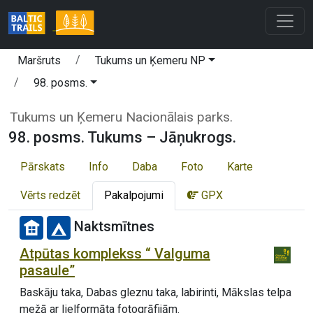
Maršruts
Tukums un Ķemeru NP
98. posms.
Tukums un Ķemeru Nacionālais parks.
98. posms. Tukums – Jāņukrogs.
Pārskats
Info
Daba
Foto
Karte
Vērts redzēt
Pakalpojumi
GPX
Naktsmītnes
Atpūtas komplekss “ Valguma
pasaule”
Baskāju taka, Dabas gleznu taka, labirinti, Mākslas telpa
mežā ar lielformāta fotogrāfijām.