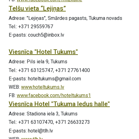
Telšu vieta “Lejiņas”
Adrese: "Lejiņas", Smārdes pagasts, Tukuma novads
Tel.: +371 29559767
E-pasts: couch5@inbox.lv
Viesnīca "Hotel Tukums"
Adrese: Pils iela 9, Tukums
Tel.: +371 63125747, +371 27761400
E-pasts: hoteltukums@gmail.com
WEB:
www.hoteltukums.lv
FB:
www.facebook.com/hoteltukums1
Viesnīca Hotel "Tukuma ledus halle"
Adrese: Stadiona iela 3, Tukums
Tel.: +371 63107470, +371 26633273
E-pasts: hotel@tlh.lv