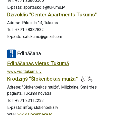
Tel.: +371 26805566
E-pasts: sportaskola@tukums.lv
Dzīvoklis "Center Apartments Tukums"
Adrese: Pils iela 14, Tukums
Tel.: +371 28387832
E-pasts: catukums@gmail.com
Ēdināšana
Ēdināšanas vietas Tukumā
www.visittukums.lv
Krodziņš “Šlokenbekas muiža”
Adrese: "Šlokenbekas muiža", Milzkalne, Smārdes
pagasts, Tukuma novads
Tel.: +371 23112233
E-pasts: info@slokenbeka.lv
WEB:
www.slokenbeka.lv