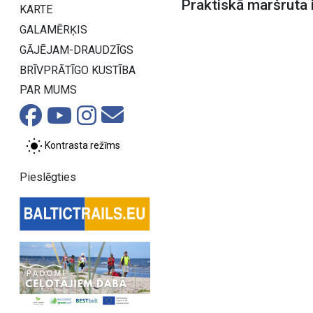
Praktiskā maršruta 
KARTE
GALAMĒRĶIS
GĀJĒJAM-DRAUDZĪGS
BRĪVPRĀTĪGO KUSTĪBA
PAR MUMS
Kontrasta režīms
Pieslēgties