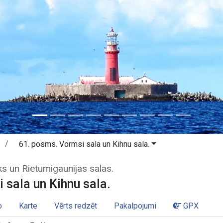
61. posms. Vormsi sala un Kihnu sala.
si sala un Kihnu sala. Matsalu naci
ks un Rietumigaunijas salas.
 sala un Kihnu sala.
o
Karte
Vērts redzēt
Pakalpojumi
GPX