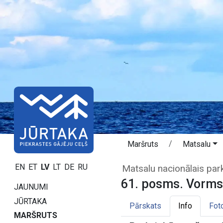
Maršruts
Matsalu
61. posms. Vorm
EN
ET
LV
LT
DE
RU
Matsalu nacionālais par
61. posms. Vormsi
JAUNUMI
JŪRTAKA
Pārskats
Info
Fot
MARŠRUTS