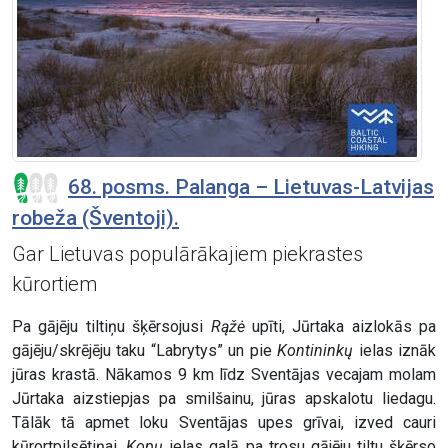
68. posms. Palanga – Lietuvas-Latvijas
robeža (Šventoji).
Gar Lietuvas populārākajiem piekrastes
kūrortiem
Pa gājēju tiltiņu šķērsojusi
Rąžė
upīti, Jūrtaka aizlokās pa
gājēju/skrējēju taku “Labrytys” un pie
Kontininkų
ielas iznāk
jūras krastā. Nākamos 9 km līdz Sventājas vecajam molam
Jūrtaka aizstiepjas pa smilšainu, jūras apskalotu liedagu.
Tālāk tā apmet loku Sventājas upes grīvai, izved cauri
kūrortpilsētiņai,
Kopų
ielas galā pa trosu gājēju tiltu šķērso