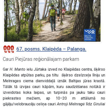
67. posms. Klaipėda – Palanga.
Cauri Piejūras reģionālajam parkam
Gar
H. Manto
ielu Jūrtaka izved no Klaipēdas centra, šķērso
Klaipēdas atpūtas parku, pa tiltu šķērso dzelzceļa līniju un
Melnrages ciema dienviddaļā iznāk Baltijas jūras krastā.
Tālāk tā izvijas cauri kāpām, kuru saudzēšanas nolūkā ir
izveidotas koka laipas, un turpinās pa jauku taku cauri
piekrastes mežiem, ap 10–20 m attālumā no
gājēju/velobraucēju celiņa cauri
Antroji Melnragė
līdz
Giruliai