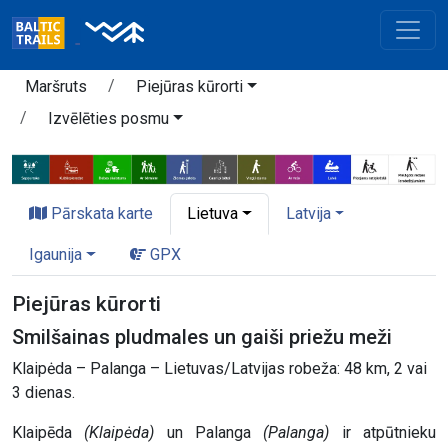
Maršruts
Piejūras kūrorti
Izvēlēties posmu
Pārskata karte
Lietuva
Latvija
Igaunija
GPX
Piejūras kūrorti
Smilšainas pludmales un gaiši priežu meži
Klaipėda – Palanga – Lietuvas/Latvijas robeža: 48 km, 2 vai
3 dienas.
Klaipēda
(Klaipėda)
un Palanga
(Palanga)
ir atpūtnieku