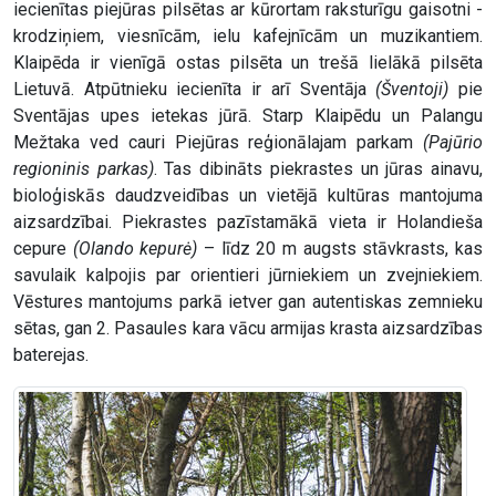
iecienītas piejūras pilsētas ar kūrortam raksturīgu gaisotni -
krodziņiem, viesnīcām, ielu kafejnīcām un muzikantiem.
Klaipēda ir vienīgā ostas pilsēta un trešā lielākā pilsēta
Lietuvā. Atpūtnieku iecienīta ir arī Sventāja
(Šventoji)
pie
Sventājas upes ietekas jūrā. Starp Klaipēdu un Palangu
Mežtaka ved cauri Piejūras reģionālajam parkam
(Pajūrio
regioninis parkas)
. Tas dibināts piekrastes un jūras ainavu,
bioloģiskās daudzveidības un vietējā kultūras mantojuma
aizsardzībai. Piekrastes pazīstamākā vieta ir Holandieša
cepure
(Olando kepurė)
– līdz 20 m augsts stāvkrasts, kas
savulaik kalpojis par orientieri jūrniekiem un zvejniekiem.
Vēstures mantojums parkā ietver gan autentiskas zemnieku
sētas, gan 2. Pasaules kara vācu armijas krasta aizsardzības
baterejas.