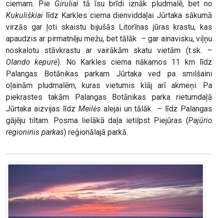
ciemam. Pie
Giruliai
tā īsu brīdi iznāk pludmalē, bet no
Kukuliškiai
līdz Karkles ciema dienviddaļai Jūrtaka sākumā
virzās gar ļoti skaistu bijušās Litorīnas jūras krastu, kas
apaudzis ar pirmatnēju mežu, bet tālāk – gar ainavisku, viļņu
noskalotu stāvkrastu ar vairākām skatu vietām (t.sk. –
Olando kepurė
). No Karkles ciema nākamos 11 km līdz
Palangas Botānikas parkam Jūrtaka ved pa smilšaini
oļainām pludmalēm, kuras vietumis klāj arī akmeņi. Pa
piekrastes takām Palangas Botānikas parka rietumdaļā
Jūrtaka aizvijas līdz
Meilės
alejai un tālāk – līdz Palangas
gājēju tiltam. Posma lielākā daļa ietilpst Piejūras (
Pajūrio
regioninis parkas
) reģionālajā parkā.