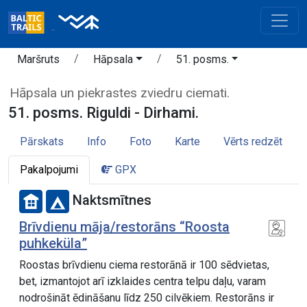
Maršruts
Hāpsala
51. posms.
Hāpsala un piekrastes zviedru ciemati.
51. posms. Riguldi - Dirhami.
Pārskats
Info
Foto
Karte
Vērts redzēt
Pakalpojumi
GPX
Naktsmītnes
Brīvdienu māja/restorāns “Roosta
puhkeküla”
Roostas brīvdienu ciema restorānā ir 100 sēdvietas,
bet, izmantojot arī izklaides centra telpu daļu, varam
nodrošināt ēdināšanu līdz 250 cilvēkiem. Restorāns ir