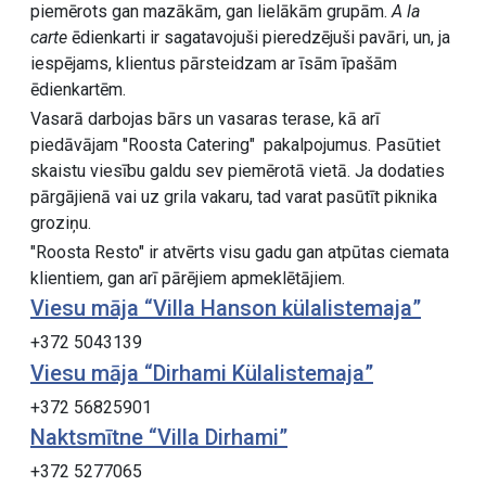
piemērots gan mazākām, gan lielākām grupām.
A la
carte
ēdienkarti ir sagatavojuši pieredzējuši pavāri, un, ja
iespējams, klientus pārsteidzam ar īsām īpašām
ēdienkartēm.
Vasarā darbojas bārs un vasaras terase, kā arī
piedāvājam "Roosta Catering" pakalpojumus. Pasūtiet
skaistu viesību galdu sev piemērotā vietā. Ja dodaties
pārgājienā vai uz grila vakaru, tad varat pasūtīt piknika
groziņu.
"Roosta Resto" ir atvērts visu gadu gan atpūtas ciemata
klientiem, gan arī pārējiem apmeklētājiem.
Viesu māja “Villa Hanson külalistemaja”
+372 5043139
Viesu māja “Dirhami Külalistemaja”
+372 56825901
Naktsmītne “Villa Dirhami”
+372 5277065