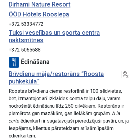
Dirhami Nature Resort
ÖÖD Hötels Rooslepa
+372 53334772
Tuksi veselības un sporta centra
naktsmītnes
+372 5065688
Ēdināšana
Brīvdienu māja/restorāns “Roosta
puhkeküla”
Roostas brīvdienu ciema restorānā ir 100 sēdvietas,
bet, izmantojot arī izklaides centra telpu daļu, varam
nodrošināt ēdināšanu līdz 250 cilvēkiem. Restorāns ir
piemērots gan mazākām, gan lielākām grupām.
A la
carte
ēdienkarti ir sagatavojuši pieredzējuši pavāri, un, ja
iespējams, klientus pārsteidzam ar īsām īpašām
ēdienkartēm.