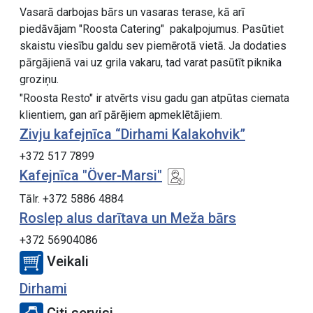
Vasarā darbojas bārs un vasaras terase, kā arī
piedāvājam "Roosta Catering" pakalpojumus. Pasūtiet
skaistu viesību galdu sev piemērotā vietā. Ja dodaties
pārgājienā vai uz grila vakaru, tad varat pasūtīt piknika
groziņu.
"Roosta Resto" ir atvērts visu gadu gan atpūtas ciemata
klientiem, gan arī pārējiem apmeklētājiem.
Zivju kafejnīca “Dirhami Kalakohvik”
+372 517 7899
Kafejnīca "Över-Marsi"
Tālr. +372 5886 4884
Roslep alus darītava un Meža bārs
+372 56904086
Veikali
Dirhami