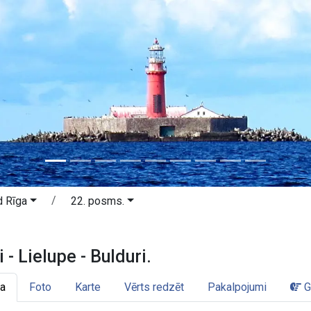
d Rīga
22. posms.
ti - Lielupe - Bulduri. Jūrmala un R
 - Lielupe - Bulduri.
a
Foto
Karte
Vērts redzēt
Pakalpojumi
G