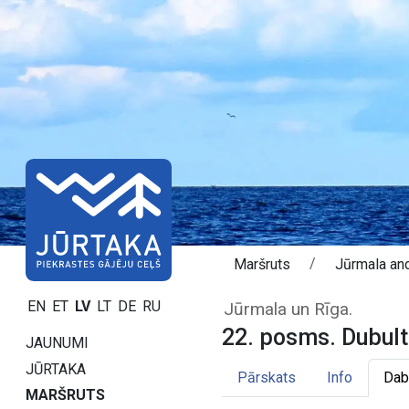
Maršruts
Jūrmala an
22. posms. Dubul
EN
ET
LV
LT
DE
RU
Jūrmala un Rīga.
22. posms. Dubulti
JAUNUMI
JŪRTAKA
Pārskats
Info
Dab
MARŠRUTS