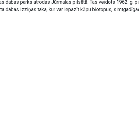
s dabas parks atrodas Jūrmalas pilsētā. Tas veidots 1962. g. p
ta dabas izziņas taka, kur var iepazīt kāpu biotopus, simtgadīga