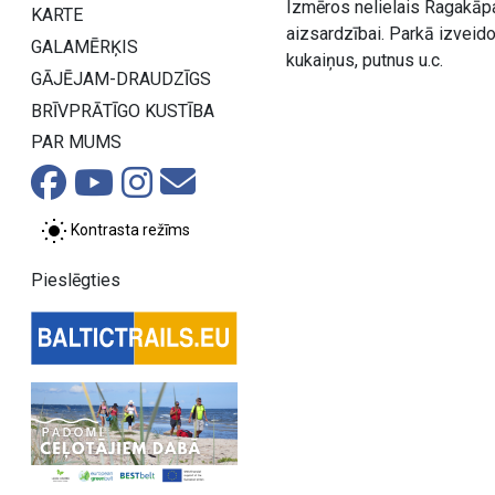
Izmēros nelielais Ragakāpa
KARTE
aizsardzībai. Parkā izveido
GALAMĒRĶIS
kukaiņus, putnus u.c.
GĀJĒJAM-DRAUDZĪGS
BRĪVPRĀTĪGO KUSTĪBA
PAR MUMS
Kontrasta režīms
Pieslēgties