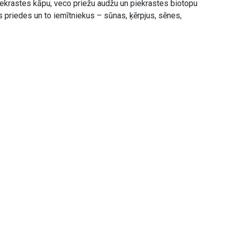
iekrastes kāpu, veco priežu audžu un piekrastes biotopu
s priedes un to iemītniekus – sūnas, ķērpjus, sēnes,