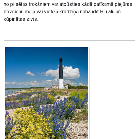
no pilsētas trokšņiem var atpūsties kādā patīkamā piejūras
brīvdienu mājā vai vietējā krodziņā nobaudīt Hīu alu un
kūpinātas zivis.