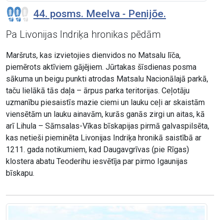
44. posms. Meelva - Penijõe.
Pa Livonijas Indriķa hronikas pēdām
Maršruts, kas izvietojies dienvidos no Matsalu līča,
piemērots aktīviem gājējiem. Jūrtakas šīsdienas posma
sākuma un beigu punkti atrodas Matsalu Nacionālajā parkā,
taču lielākā tās daļa – ārpus parka teritorijas. Ceļotāju
uzmanību piesaistīs mazie ciemi un lauku ceļi ar skaistām
viensētām un lauku ainavām, kurās ganās zirgi un aitas, kā
arī Lihula – Sāmsalas-Vīkas bīskapijas pirmā galvaspilsēta,
kas netieši pieminēta Livonijas Indriķa hronikā saistībā ar
1211. gada notikumiem, kad Daugavgrīvas (pie Rīgas)
klostera abatu Teoderihu iesvētīja par pirmo Igaunijas
bīskapu.