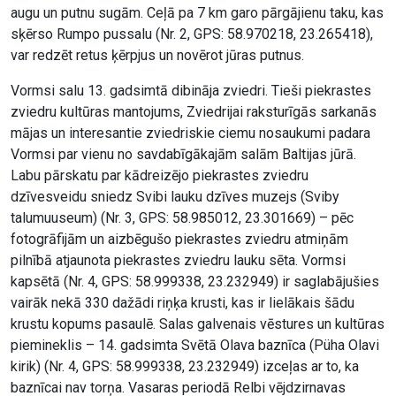
augu un putnu sugām. Ceļā pa 7 km garo pārgājienu taku, kas
sķērso Rumpo pussalu (Nr. 2, GPS: 58.970218, 23.265418),
var redzēt retus ķērpjus un novērot jūras putnus.
Vormsi salu 13. gadsimtā dibināja zviedri. Tieši piekrastes
zviedru kultūras mantojums, Zviedrijai raksturīgās sarkanās
mājas un interesantie zviedriskie ciemu nosaukumi padara
Vormsi par vienu no savdabīgākajām salām Baltijas jūrā.
Labu pārskatu par kādreizējo piekrastes zviedru
dzīvesveidu sniedz Svibi lauku dzīves muzejs (Sviby
talumuuseum) (Nr. 3, GPS: 58.985012, 23.301669) – pēc
fotogrāfijām un aizbēgušo piekrastes zviedru atmiņām
pilnībā atjaunota piekrastes zviedru lauku sēta. Vormsi
kapsētā (Nr. 4, GPS: 58.999338, 23.232949) ir saglabājušies
vairāk nekā 330 dažādi riņķa krusti, kas ir lielākais šādu
krustu kopums pasaulē. Salas galvenais vēstures un kultūras
piemineklis – 14. gadsimta Svētā Olava baznīca (Püha Olavi
kirik) (Nr. 4, GPS: 58.999338, 23.232949) izceļas ar to, ka
baznīcai nav torņa. Vasaras periodā Relbi vējdzirnavas