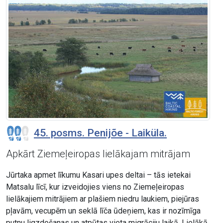
45. posms. Penijõe - Laiküla.
Apkārt Ziemeļeiropas lielākajam mitrājam
Jūrtaka apmet līkumu Kasari upes deltai – tās ietekai
Matsalu līcī, kur izveidojies viens no Ziemeļeiropas
lielākajiem mitrājiem ar plašiem niedru laukiem, piejūras
pļavām, vecupēm un seklā līča ūdeņiem, kas ir nozīmīga
putnu ligzdošanas un atpūtas vieta migrāciju laikā. Lielākā