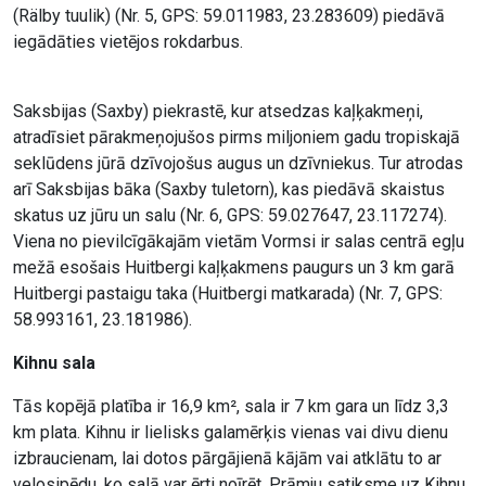
(Rälby tuulik) (Nr. 5, GPS: 59.011983, 23.283609) piedāvā
iegādāties vietējos rokdarbus.
Saksbijas (Saxby) piekrastē, kur atsedzas kaļķakmeņi,
atradīsiet pārakmeņojušos pirms miljoniem gadu tropiskajā
seklūdens jūrā dzīvojošus augus un dzīvniekus. Tur atrodas
arī Saksbijas bāka (Saxby tuletorn), kas piedāvā skaistus
skatus uz jūru un salu (Nr. 6, GPS: 59.027647, 23.117274).
Viena no pievilcīgākajām vietām Vormsi ir salas centrā egļu
mežā esošais Huitbergi kaļķakmens paugurs un 3 km garā
Huitbergi pastaigu taka (Huitbergi matkarada) (Nr. 7, GPS:
58.993161, 23.181986).
Kihnu sala
Tās kopējā platība ir 16,9 km², sala ir 7 km gara un līdz 3,3
km plata. Kihnu ir lielisks galamērķis vienas vai divu dienu
izbraucienam, lai dotos pārgājienā kājām vai atklātu to ar
velosipēdu, ko salā var ērti noīrēt. Prāmju satiksme uz Kihnu