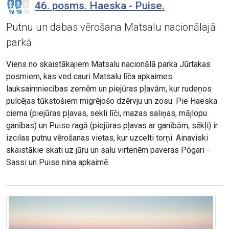
46. posms. Haeska - Puise.
Putnu un dabas vērošana Matsalu nacionālajā
parkā
Viens no skaistākajiem Matsalu nacionālā parka Jūrtakas
posmiem, kas ved cauri Matsalu līča apkaimes
lauksaimniecības zemēm un piejūras pļavām, kur rudeņos
pulcējas tūkstošiem migrējošo dzērvju un zosu. Pie Haeska
ciema (piejūras pļavas, sekli līči, mazas saliņas, mājlopu
ganības) un Puise ragā (piejūras pļavas ar ganībām, sēkļi) ir
izcilas putnu vērošanas vietas, kur uzcelti torņi. Ainaviski
skaistākie skati uz jūru un salu virtenēm paveras Põgari -
Sassi un Puise nina apkaimē.