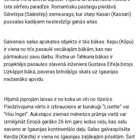
īsta sērferu paradīze. Romantisku pastaigu piedāvā
Sēretirpa (Sääretirp) zemesrags, kur starp Kasari (Kassari)
pussalas kadiķiem nesteidzīgi ganās aitas.
Galvenais salas apskates objekts ir tās bākas. Kepu (Kõpu)
ir viena no trīs pasaulē vecākajām bākām, kas nav
pārtraukusi savu darbu. Ristna un Tahkuna bākas ir
projektējis pasaules slavenā inženiera Gustava Eifeļa birojs.
Uzkāpjot bākā, paveras brīnišķīgs skats uz Igaunijas
mežaināko apvidu.
Hījumā joprojām laivas ir no koka un vīri no dzelzs.
Piedzīvojuma vērts ir izbrauciens ar burukuģi “Lisette” vai
“Hiiu Ingel”. Aukstajos ziemas mēnešos prāmja vietā var
izmēģināt Eiropā garāko 26 km garo ledus ceļu, kas salu
savieno ar Igaunijas kontinentālo daļu. Salas galvaspilsēta
Kerdla (Kärdla) ir viena no Igaunijas zaļākajām pilsētām. Šeit