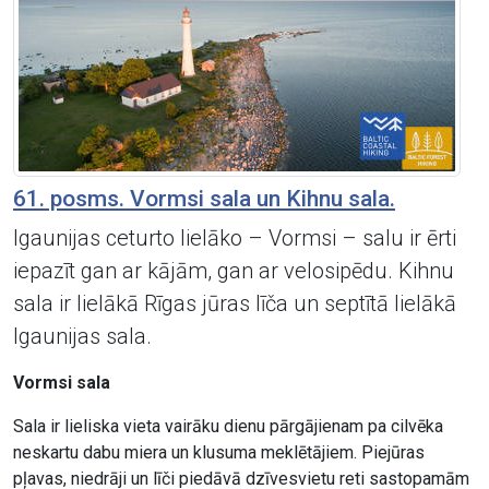
61. posms. Vormsi sala un Kihnu sala.
Igaunijas ceturto lielāko – Vormsi – salu ir ērti
iepazīt gan ar kājām, gan ar velosipēdu. Kihnu
sala ir lielākā Rīgas jūras līča un septītā lielākā
Igaunijas sala.
Vormsi sala
Sala ir lieliska vieta vairāku dienu pārgājienam pa cilvēka
neskartu dabu miera un klusuma meklētājiem. Piejūras
pļavas, niedrāji un līči piedāvā dzīvesvietu reti sastopamām