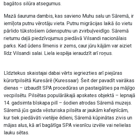
bagātos silūra atsegumus.
Mazā šauruma dambis, kas savieno Muhu salu un Sāremā, ir
iemīļota putnu vērotāju vieta. Putnu migrācijas laikā šo vietu
pārlido tūkstošiem ūdensputnu un zvirbuļveidīgo. Sāremā
rietumu daļā piedzīvojumus piedāvā Vilsandi nacionālais
parks. Kad ūdens līmenis ir zems, caur jūru kājām var aiziet
līdz Vilsandi salai. Liela iespēja ieraudzīt arī roņus.
Līdztekus skaistajai dabai vērts iegriezties arī piejūras
kūrortpilsētā Kuresārē (Kuressaar). Šeit der pavadīt vairākas
dienas – izbaudīt SPA procedūras un pastaigāties pa mājīgo
vecpilsētu. Pilsētas populārākajā apskates objektā – lepnajā
14. gadsimta bīskapa pilī – šodien atrodas Sāremā muzejs.
Sāremā jūs gaida vēsturiska pilsēta ar jaukām kafejnīcām,
kur tiek piedāvāti vietējie ēdieni, Sāremā kūpinātas zivis un
mājas alus, kā arī bagātīga SPA viesnīcu izvēle vai nelielas
lauku sētas.