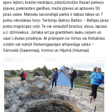
upes lejteci, krasta niedrājus, pārplūstošās Kasari palieņu
pļavas, piekrastes ganības, meža pļavas un aptuveni 50
jūras salas. Matsalu nacionālajā parkā ir dabas takas un 7
putnu vērošanas torņi. Teritoriju šķērso Baltās – Baltijas jūras
putnu migrācijas ceļš. Te var ieraudzīt briežus, alņus, lapsas
u.c. dzīvniekus. Jūrtaka iet pa grantētiem lauku ceļiem un
cauri Lihulas pilsētiņai. Ar prāmjiem no Virtsu vai Rohukilas
ostām var nokļūt Rietumigaunijas arhipelāga salās –
Sāmsalā (Saaremaa), Vormsi un Hījumā (Hiiumaa).