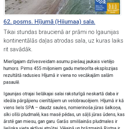
62. posms. Hījumā (Hiiumaa) sala.
Tikai stundas braucienā ar prāmi no Igaunijas
kontinentālās daļas atrodas sala, uz kuras laiks
rit savādāk.
Mierīgajam dzīvesveidam asumu piešauj jaukais vietējo
humors. Pirms 455 miljoniem gadu meteorīta eksplozijas
rezultātā radusies Hījumā ir viena no vecākajām salām
pasaulē.
Igaunijas otrajai lielākajai salai raksturīgā neskartā daba ir
ideāla pārgājienu cienītājiem un velobraucējiem. Hījumā ir kā
viens liels SPA – daudz saules, nomierinoša jūras šalkoņa,
sīki olīši pludmalē, kas masē pēdas, un sāļš jūras ūdens, kas
ārstē gan miesu, gan garu. Garās smilšainās pludmales ir
lieliska vieta aktīvai atpūtai. Vējainā un brāzmainā Ristna ir