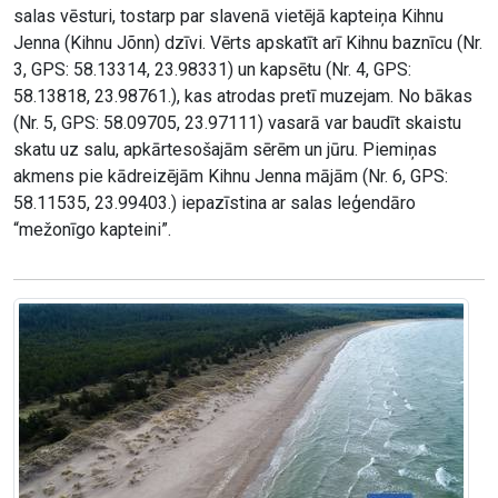
salas vēsturi, tostarp par slavenā vietējā kapteiņa Kihnu
Jenna (Kihnu Jõnn) dzīvi. Vērts apskatīt arī Kihnu baznīcu (Nr.
3, GPS: 58.13314, 23.98331) un kapsētu (Nr. 4, GPS:
58.13818, 23.98761.), kas atrodas pretī muzejam. No bākas
(Nr. 5, GPS: 58.09705, 23.97111) vasarā var baudīt skaistu
skatu uz salu, apkārtesošajām sērēm un jūru. Piemiņas
akmens pie kādreizējām Kihnu Jenna mājām (Nr. 6, GPS:
58.11535, 23.99403.) iepazīstina ar salas leģendāro
“mežonīgo kapteini”.