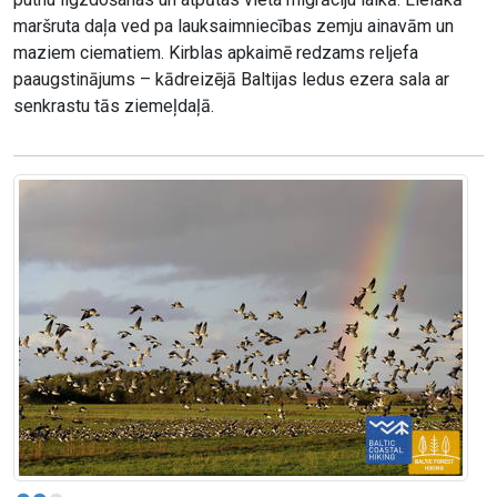
maršruta daļa ved pa lauksaimniecības zemju ainavām un
maziem ciematiem. Kirblas apkaimē redzams reljefa
paaugstinājums – kādreizējā Baltijas ledus ezera sala ar
senkrastu tās ziemeļdaļā.