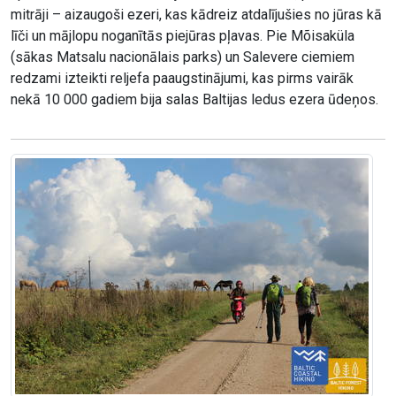
mitrāji – aizaugoši ezeri, kas kādreiz atdalījušies no jūras kā
līči un mājlopu noganītās piejūras pļavas. Pie Mõisaküla
(sākas Matsalu nacionālais parks) un Salevere ciemiem
redzami izteikti reljefa paaugstinājumi, kas pirms vairāk
nekā 10 000 gadiem bija salas Baltijas ledus ezera ūdeņos.