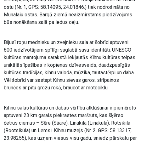
ostu (Nr. 1, GPS: 58.14095, 24.01846.) tiek nodrošināta no
Munalaiu ostas. Bargā ziemā neaizmirstams piedzīvojums
būs nonākšana salā pa ledus ceļu.
Bijusī roņu mednieku un zvejnieku sala ar šobrīd aptuveni
600 iedzīvotājiem spītīgi saglabā savu identitāti. UNESCO
kultūras mantojuma sarakstā iekļautās Kihnu kultūras telpas
unikālās īpašības ir kopienas dzīvesveids, daudzpusīgās
kultūras tradīcijas, kihnu valoda, mūzika, tautastērpi un daba.
Vēl šobrīd var sastapt Kihnu sievas garos, strīpainos
brunčos ar pītu grozu rokā, braucot ar motociklu.
Kihnu salas kultūras un dabas vērtību atklāšanai ir piemērots
aptuveni 23 km garais piekrastes maršruts, kas šķērso
četrus ciemus – Sēre (Sääre), Linakila (Linaküla), Rotsikila
(Rootsiküla) un Lemsi. Kihnu muzejs (Nr. 2, GPS: 58.13317,
23.98255), kas uzņem viesus visu gadu, sniedz pārskatu par