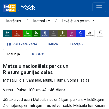
Maršruts
Matsalu
Izvēlēties posmu
Pārskata karte
Lietuva
Latvija
Igaunija
GPX
Matsalu nacionālais parks un
Rietumigaunijas salas
Matsalu līcis, Sāmsala, Muhu, Hījumā, Vormsi salas
Virtsu - Puise: 100 km, 42.–46. diena
Jūrtaka ved cauri Matsalu nacionālajam parkam – lielākajam
Ziemeļeiropas mitrājam. Tas ietver seklo Matsalu līci, Kasari