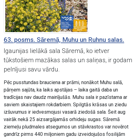
63. posms. Sāremā, Muhu un Ruhnu salas.
Igaunijas lielākā sala Sāremā, ko ietver
tūkstošiem mazākas salas un saliņas, ir godam
pelnījusi savu vārdu.
Pēc pusstundas brauciena ar prāmi, nonākot Muhu salā,
pārņem sajūta, ka laiks apstājas – laika gaitā daba un
tradīcijas nav daudz mainījušās. Muhu sala ir pazīstama ar
saviem skaistajiem rokdarbiem. Spilgtās krāsas un ziedu
izšuvumus ir iedvesmojusi vasarā ziedošā sala. Šeit aug
vairāk nekā 25 aizsargājamās orhideju sugas. Sāremā
ziemeļu pludmales atsegumos un stāvkrastos var novērot
gandrīz pirms 440 miljoniem gadu izveidojušos fosilijām