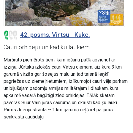
42. posms. Virtsu - Kuke.
Cauri orhideju un kadiķu laukiem
Maršruts piemērots tiem, kam iešanu patīk apvienot ar
izziņu. Jūrtaka izlokās cauri Virtsu ciemam, aiz kura 3 km
garumā virzās gar šosejas malu un tad taisnā leņķī
pagriežas uz ziemeļrietumiem, izlīkumojot cauri vēja parkam
un bijušajam padomju armijas militārajam lidlaukam, kura
apkaimē vasarā bagātīgi zied orhidejas. Tālāk skatam
paveras Suur Väin jūras šaurums un skaisti kadiķu lauki.
Pirms Jõeoja strauta ~ 1 km garumā ceļš iet pa jūras
senkrasta augšdaļu.