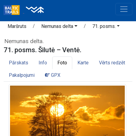
Maršruts
Nemunas delta
71. posms.
Nemunas delta.
71. posms. Šilutė – Ventė.
Pārskats
Info
Foto
Karte
Vērts redzēt
Pakalpojumi
GPX