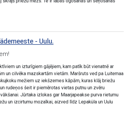
āj skrajš priežu mežs. Te ir labas ogošanas un sēņošanas
ädemeeste - Uulu.
iem!
īviem un izturīgiem gājējiem, kam patīk būt vienatnē ar
ām un cilvēka mazskartām vietām. Maršruts ved pa Luitemaa
skujkoku mežiem uz iekšzemes kāpām, kuras klāj briežu
s un rudeņos šeit ir piemērotas vietas putnu un zvēru
u vākšanai. Jūrtaka izlokas gar Maarjapeakse purva rietumu
ežu un izcirtumu mozaīkai, aizved līdz Lepaküla un Uulu