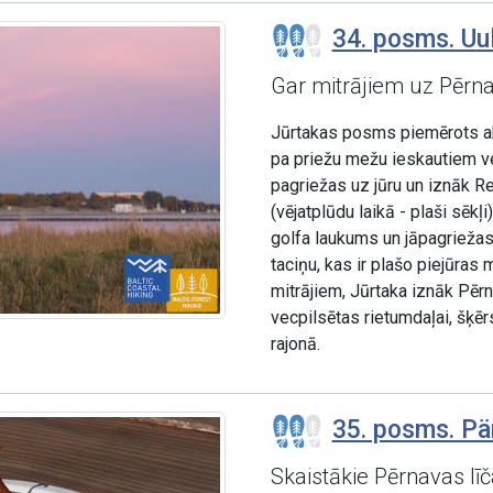
34. posms. Uul
Gar mitrājiem uz Pērna
Jūrtakas posms piemērots akt
pa priežu mežu ieskautiem v
pagriežas uz jūru un iznāk R
(vējatplūdu laikā - plaši sēkļ
golfa laukums un jāpagriežas
taciņu, kas ir plašo piejūras
mitrājiem, Jūrtaka iznāk Pēr
vecpilsētas rietumdaļai, šķ
rajonā.
35. posms. Pär
Skaistākie Pērnavas līč