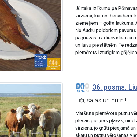
Jūrtaka izlīkumo pa Pērnavas
virzienā, kur no dienvidiem t
ziemeļiem – golfa laukums. A
No Audru polderiem paveras s
pagriežas uz dienvidiem un 
un laivu piestātnēm. Te redza
piemērots izturīgiem gājējie
36. posms. Liu
Līči, salas un putni!
Maršruts piemērots putnu vēro
plešas piejūras pļavas, niedrā
virzienu, jo grūti pieejamā un
skatu un putnu vērošanas vie