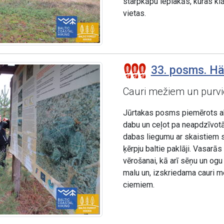
starpkāpu ieplakās, kuras kl
vietas.
33. posms. Hä
Cauri mežiem un purv
Jūrtakas posms piemērots akt
dabu un ceļot pa neapdzīvot
dabas liegumu ar skaistiem 
ķērpju baltie paklāji. Vasarā
vērošanai, kā arī sēņu un og
malu un, izskriedama cauri m
ciemiem.