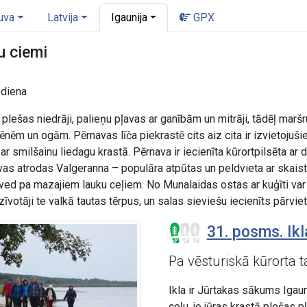
uva
Latvija
Igaunija
GPX
u ciemi
. diena
 plešas niedrāji, palieņu pļavas ar ganībām un mitrāji, tādēļ mar
ēnēm un ogām. Pērnavas līča piekrastē cits aiz cita ir izvietojušie
n ar smilšainu liedagu krastā. Pērnava ir iecienīta kūrortpilsēta
avas atrodas Valgeranna – populāra atpūtas un peldvieta ar ska
 ved pa mazajiem lauku ceļiem. No Munalaidas ostas ar kuģīti var
votāji te valkā tautas tērpus, un salas sieviešu iecienīts pārvie
31. posms. Ikla
Pa vēsturiskā kūrorta 
Ikla ir Jūrtakas sākums Igau
ceļu, jo jūras krastā plešas p