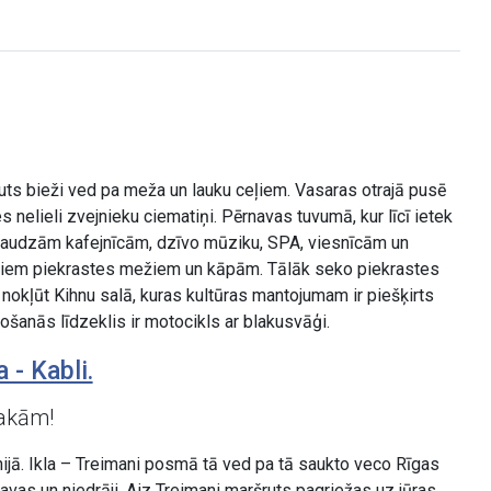
šruts bieži ved pa meža un lauku ceļiem. Vasaras otrajā pusē
s nelieli zvejnieku ciematiņi. Pērnavas tuvumā, kur līcī ietek
 ar daudzām kafejnīcām, dzīvo mūziku, SPA, viesnīcām un
istiem piekrastes mežiem un kāpām. Tālāk seko piekrastes
 nokļūt Kihnu salā, kuras kultūras mantojumam ir piešķirts
tošanās līdzeklis ir motocikls ar blakusvāģi.
 - Kabli.
takām!
nijā. Ikla – Treimani posmā tā ved pa tā saukto veco Rīgas
ļavas un niedrāji. Aiz Treimani maršruts pagriežas uz jūras