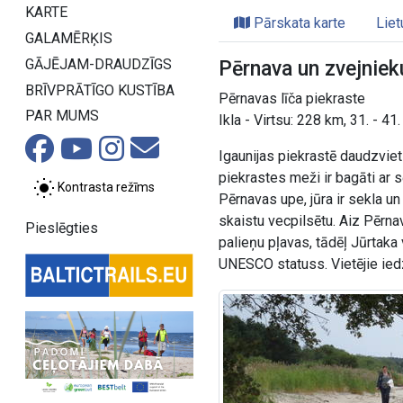
KARTE
Pārskata karte
Liet
GALAMĒRĶIS
GĀJĒJAM-DRAUDZĪGS
Pērnava un zvejniek
BRĪVPRĀTĪGO KUSTĪBA
Pērnavas līča piekraste
PAR MUMS
Ikla - Virtsu: 228 km, 31. - 41
Igaunijas piekrastē daudzviet
piekrastes meži ir bagāti ar s
Kontrasta režīms
Pērnavas upe, jūra ir sekla u
skaistu vecpilsētu. Aiz Pērn
Pieslēgties
palieņu pļavas, tādēļ Jūrtaka
UNESCO statuss. Vietējie iedzī