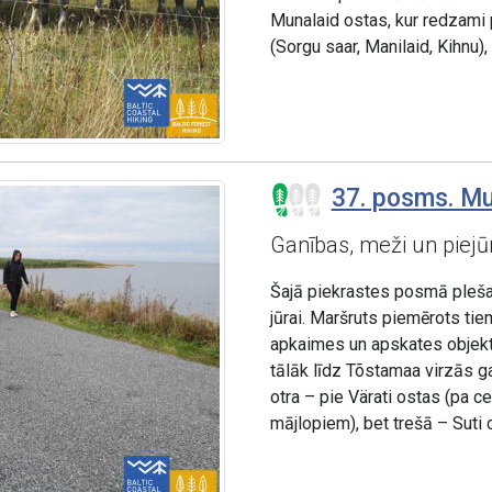
Munalaid ostas, kur redzami 
(Sorgu saar, Manilaid, Kihnu),
37. posms. Mu
Ganības, meži un piejū
Šajā piekrastes posmā plešas 
jūrai. Maršruts piemērots tie
apkaimes un apskates objekt
tālāk līdz Tõstamaa virzās ga
otra – pie Värati ostas (pa c
mājlopiem), bet trešā – Suti 