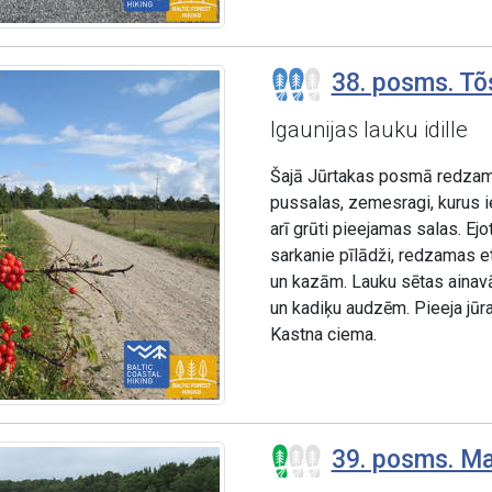
38. posms. Tõ
Igaunijas lauku idille
Šajā Jūrtakas posmā redzama t
pussalas, zemesragi, kurus ie
arī grūti pieejamas salas. Ej
sarkanie pīlādži, redzamas e
un kazām. Lauku sētas ainav
un kadiķu audzēm. Pieeja jūra
Kastna ciema.
39. posms. Mat