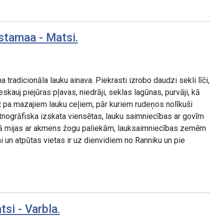
stamaa - Matsi.
radicionāla lauku ainava. Piekrasti izrobo daudzi sekli līči,
skauj piejūras pļavas, niedrāji, seklas lagūnas, purvāji, kā
ot pa mazajiem lauku ceļiem, pār kuriem rudeņos nolīkuši
tnogrāfiska izskata viensētas, lauku saimniecības ar govīm
ā mijas ar akmens žogu paliekām, lauksaimniecības zemēm
i un atpūtas vietas ir uz dienvidiem no Ranniku un pie
si - Varbla.