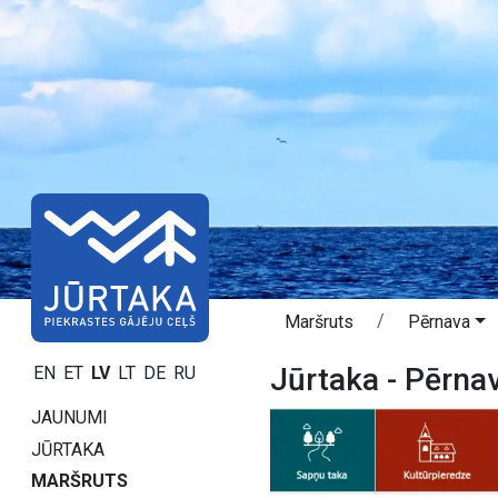
Maršruts
Pērnava
Jūrtaka - Pērna
EN
ET
LV
LT
DE
RU
JAUNUMI
JŪRTAKA
MARŠRUTS