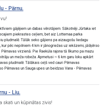
u - Pärnu.
vu!
īviem gājējiem un dabas vērotājiem. Sākotnēji Jūrtaka iet
ecajiem piekrastes ceļiem, bet aiz Lottemaa parka
eiu pludmalē. Tālāk seko gājiens pa aizaugošu liedagu
i), kur pēc nepilniem 4 km ir jānogriežas uz iekšzemi, jāšķērso
 Pērnavas virzienā. Pie Raeküla rajona tā līkumo pa mazu
 mitrāju un meža robeža. Apmetusi ~ 6 km garu loku apkārt
navas pludmalē. Tālākais ceļš ved cauri Pērnavas
ērso Pērnavas un Sauga upes un beidzas Vana - Pērnavas
nu - Liu.
a skati un kūpinātas zivis!