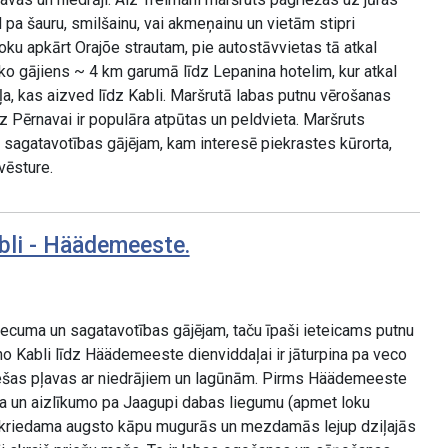
pa šauru, smilšainu, vai akmeņainu un vietām stipri
ku apkārt Orajõe strautam, pie autostāvvietas tā atkal
ko gājiens ~ 4 km garumā līdz Lepanina hotelim, kur atkal
a, kas aizved līdz Kabli. Maršrutā labas putnu vērošanas
z Pērnavai ir populāra atpūtas un peldvieta. Maršruts
sagatavotības gājējam, kam interesē piekrastes kūrorta,
vēsture.
bli - Häädemeeste.
ecuma un sagatavotības gājējam, taču īpaši ieteicams putnu
o Kabli līdz Häädemeeste dienviddaļai ir jāturpina pa veco
plešas pļavas ar niedrājiem un lagūnām. Pirms Häädemeeste
ļa un aizlīkumo pa Jaagupi dabas liegumu (apmet loku
kriedama augsto kāpu mugurās un mezdamās lejup dziļajās