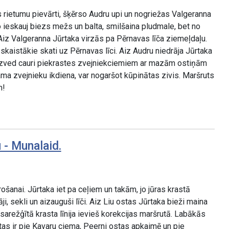
 rietumu pievārti, šķērso Audru upi un nogriežas Valgeranna
o ieskauj biezs mežs un balta, smilšaina pludmale, bet no
iz Valgeranna Jūrtaka virzās pa Pērnavas līča ziemeļdaļu.
kaistākie skati uz Pērnavas līci. Aiz Audru niedrāja Jūrtaka
izved cauri piekrastes zvejniekciemiem ar mazām ostiņām
ma zvejnieku ikdiena, var nogaršot kūpinātas zivis. Maršruts
m!
 - Munalaid.
šanai. Jūrtaka iet pa ceļiem un takām, jo jūras krastā
ji, sekli un aizauguši līči. Aiz Liu ostas Jūrtaka bieži maina
 sarežģītā krasta līnija ievieš korekcijas maršrutā. Labākās
tas ir pie Kavaru ciema, Peerni ostas apkaimē un pie