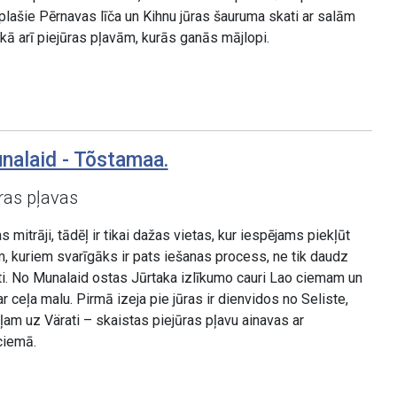
plašie Pērnavas līča un Kihnu jūras šauruma skati ar salām
 kā arī piejūras pļavām, kurās ganās mājlopi.
nalaid - Tõstamaa.
ras pļavas
mitrāji, tādēļ ir tikai dažas vietas, kur iespējams piekļūt
m, kuriem svarīgāks ir pats iešanas process, ne tik daudz
i. No Munalaid ostas Jūrtaka izlīkumo cauri Lao ciemam un
r ceļa malu. Pirmā izeja pie jūras ir dienvidos no Seliste,
eļam uz Värati – skaistas piejūras pļavu ainavas ar
ciemā.