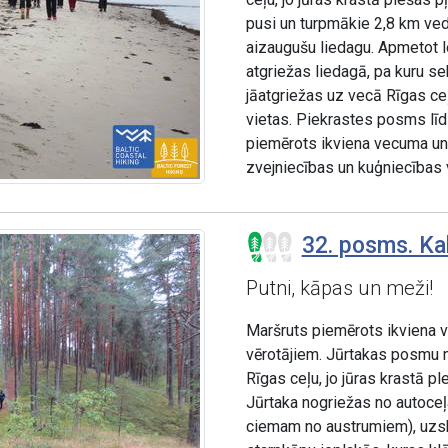
pusi un turpmākie 2,8 km ved 
aizaugušu liedagu. Apmetot lo
atgriežas liedagā, pa kuru se
jāatgriežas uz vecā Rīgas ceļ
vietas. Piekrastes posms līd
piemērots ikviena vecuma un 
zvejniecības un kuģniecības 
32. posms. Ka
Putni, kāpas un meži!
Maršruts piemērots ikviena v
vērotājiem. Jūrtakas posmu n
Rīgas ceļu, jo jūras krastā 
Jūrtaka nogriežas no autoce
ciemam no austrumiem), uzs