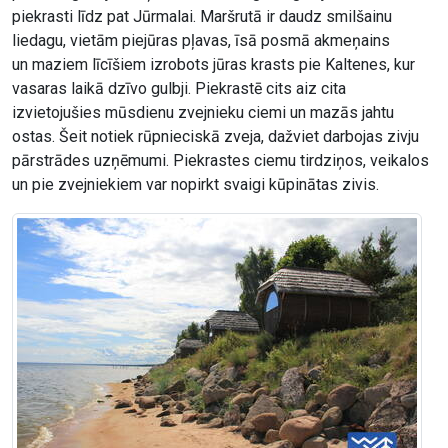
piekrasti līdz pat Jūrmalai. Maršrutā ir daudz smilšainu
liedagu, vietām piejūras pļavas, īsā posmā akmeņains
un maziem līcīšiem izrobots jūras krasts pie Kaltenes, kur
vasaras laikā dzīvo gulbji. Piekrastē cits aiz cita
izvietojušies mūsdienu zvejnieku ciemi un mazās jahtu
ostas. Šeit notiek rūpnieciskā zveja, dažviet darbojas zivju
pārstrādes uzņēmumi. Piekrastes ciemu tirdziņos, veikalos
un pie zvejniekiem var nopirkt svaigi kūpinātas zivis.