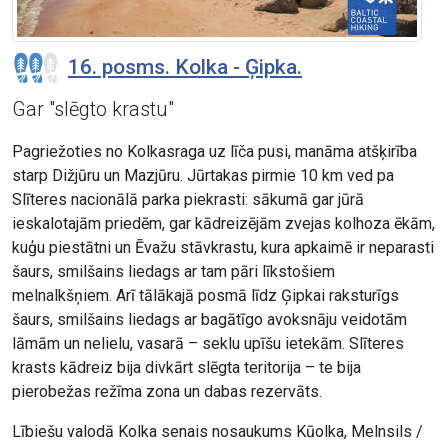
16. posms. Kolka - Ģipka.
Gar "slēgto krastu"
Pagriežoties no Kolkasraga uz līča pusi, manāma atšķirība
starp Dižjūru un Mazjūru. Jūrtakas pirmie 10 km ved pa
Slīteres nacionālā parka piekrasti: sākumā gar jūrā
ieskalotajām priedēm, gar kādreizējām zvejas kolhoza ēkām,
kuģu piestātni un Ēvažu stāvkrastu, kura apkaimē ir neparasti
šaurs, smilšains liedags ar tam pāri līkstošiem
melnalkšņiem. Arī tālākajā posmā līdz Ģipkai raksturīgs
šaurs, smilšains liedags ar bagātīgo avoksnāju veidotām
lāmām un nelielu, vasarā – seklu upīšu ietekām. Slīteres
krasts kādreiz bija divkārt slēgta teritorija – te bija
pierobežas režīma zona un dabas rezervāts.
Lībiešu valodā Kolka senais nosaukums Kūolka, Melnsils /