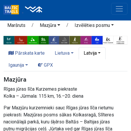
Maršruts
Mazjūra
Izvēlēties posmu
Pārskata karte
Lietuva
Latvija
Igaunija
GPX
Mazjūra
Rīgas jūras līča Kurzemes piekraste
Kolka – Jūrmala: 115 km, 16.–20. diena
Par Mazjūru kurzemnieki sauc Rīgas jūras līča rietumu
piekrasti. Mazjūras posms sākas Kolkasragā, Slīteres
nacionālajā parkā, kuru šķērso Baltās – Baltijas jūras
putnu migrācijas ceļš. Jūrtaka ved gar Rīgas jūras līča