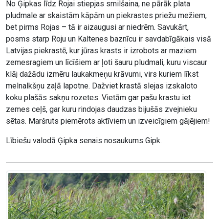
No Ģipkas līdz Rojai stiepjas smilšaina, ne pārāk plata
pludmale ar skaistām kāpām un piekrastes priežu mežiem,
bet pirms Rojas – tā ir aizaugusi ar niedrēm. Savukārt,
posms starp Roju un Kaltenes baznīcu ir savdabīgākais visā
Latvijas piekrastē, kur jūras krasts ir izrobots ar maziem
zemesragiem un līcīšiem ar ļoti šauru pludmali, kuru viscaur
klāj dažādu izmēru laukakmeņu krāvumi, virs kuriem līkst
melnalkšņu zaļā lapotne. Dažviet krastā slejas izskaloto
koku plašās sakņu rozetes. Vietām gar pašu krastu iet
zemes ceļš, gar kuru rindojas daudzas bijušās zvejnieku
sētas. Maršruts piemērots aktīviem un izveicīgiem gājējiem!
Lībiešu valodā Ģipka senais nosaukums Gipk.