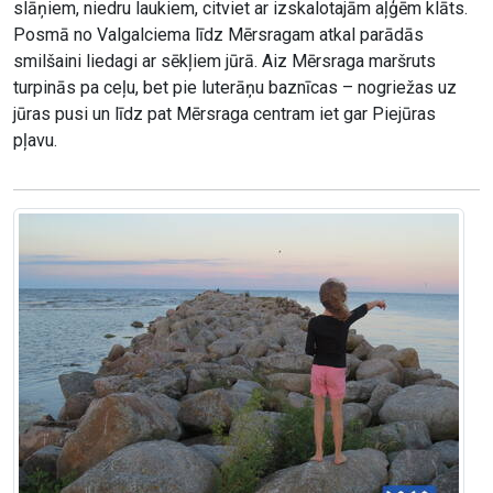
slāņiem, niedru laukiem, citviet ar izskalotajām aļģēm klāts.
Posmā no Valgalciema līdz Mērsragam atkal parādās
smilšaini liedagi ar sēkļiem jūrā. Aiz Mērsraga maršruts
turpinās pa ceļu, bet pie luterāņu baznīcas – nogriežas uz
jūras pusi un līdz pat Mērsraga centram iet gar Piejūras
pļavu.