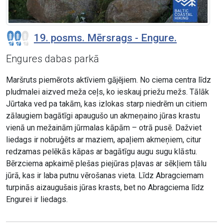
19. posms. Mērsrags - Engure.
Engures dabas parkā
Maršruts piemērots aktīviem gājējiem. No ciema centra līdz
pludmalei aizved meža ceļs, ko ieskauj priežu mežs. Tālāk
Jūrtaka ved pa takām, kas izlokas starp niedrēm un citiem
zālaugiem bagātīgi apaugušo un akmeņaino jūras krastu
vienā un mežainām jūrmalas kāpām – otrā pusē. Dažviet
liedags ir nobruģēts ar maziem, apaļiem akmeņiem, citur
redzamas pelēkās kāpas ar bagātīgu augu sugu klāstu.
Bērzciema apkaimē plešas piejūras pļavas ar sēkļiem tālu
jūrā, kas ir laba putnu vērošanas vieta. Līdz Abragciemam
turpinās aizaugušais jūras krasts, bet no Abragciema līdz
Engurei ir liedags.