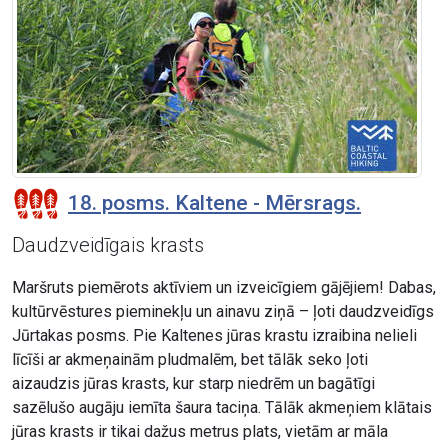
18. posms. Kaltene - Mērsrags.
Daudzveidīgais krasts
Maršruts piemērots aktīviem un izveicīgiem gājējiem! Dabas,
kultūrvēstures pieminekļu un ainavu ziņā – ļoti daudzveidīgs
Jūrtakas posms. Pie Kaltenes jūras krastu izraibina nelieli
līcīši ar akmeņainām pludmalēm, bet tālāk seko ļoti
aizaudzis jūras krasts, kur starp niedrēm un bagātīgi
sazēlušo augāju iemīta šaura taciņa. Tālāk akmeņiem klātais
jūras krasts ir tikai dažus metrus plats, vietām ar māla