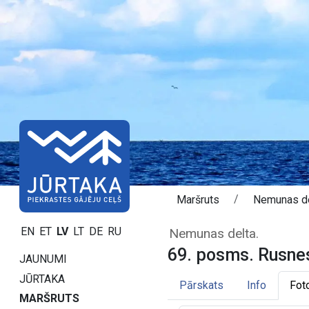
Maršruts
Nemunas d
69. posms. Rusn
EN
ET
LV
LT
DE
RU
Nemunas delta.
69. posms. Rusnes
JAUNUMI
JŪRTAKA
Pārskats
Info
Fot
MARŠRUTS