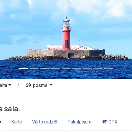
elta
69. posms.
es sala. Nemunas delta.
 sala.
o
Karte
Vērts redzēt
Pakalpojumi
GPX