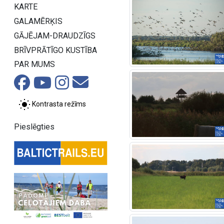
KARTE
GALAMĒRĶIS
GĀJĒJAM-DRAUDZĪGS
BRĪVPRĀTĪGO KUSTĪBA
PAR MUMS
Kontrasta režīms
Pieslēgties