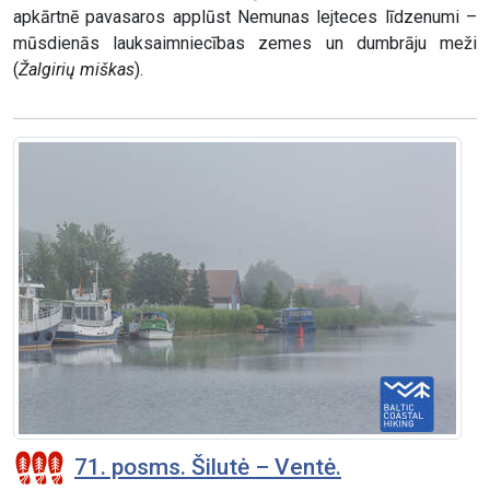
apkārtnē pavasaros applūst Nemunas lejteces līdzenumi –
mūsdienās lauksaimniecības zemes un dumbrāju meži
(
Žalgirių miškas
).
71. posms. Šilutė – Ventė.