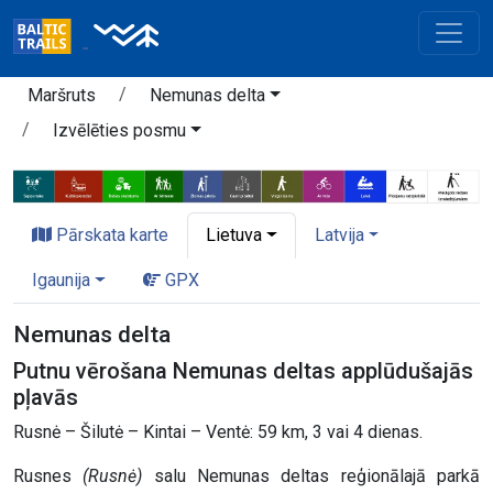
Maršruts
Nemunas delta
Izvēlēties posmu
Pārskata karte
Lietuva
Latvija
Igaunija
GPX
Nemunas delta
Putnu vērošana Nemunas deltas applūdušajās
pļavās
Rusnė – Šilutė – Kintai – Ventė: 59 km, 3 vai 4 dienas.
Rusnes
(Rusnė)
salu Nemunas deltas reģionālajā parkā