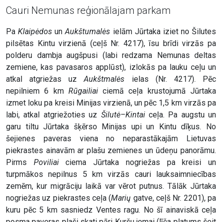
Cauri Nemunas reģionālajam parkam
Pa
Klaipėdos
un
Aukštumalės
ielām Jūrtaka iziet no Šilutes
pilsētas Kintu virzienā (ceļš Nr. 4217), īsu brīdi virzās pa
polderu dambja augšpusi (labi redzama Nemunas deltas
zemiene, kas pavasaros applūst), izlokās pa lauku ceļu un
atkal atgriežas uz
Aukštmalės
ielas (Nr. 4217). Pēc
nepilniem 6 km
Rūgailiai
ciemā ceļa krustojumā Jūrtaka
izmet loku pa kreisi Minijas virzienā, un pēc 1,5 km virzās pa
labi, atkal atgriežoties uz
Šilutė–Kintai
ceļa. Pa augstu un
garu tiltu Jūrtaka šķērso Minijas upi un Kintu dīķus. No
šejienes paveras viena no neparastākajām Lietuvas
piekrastes ainavām ar plašu zemienes un ūdeņu panorāmu.
Pirms
Poviliai
ciema Jūrtaka nogriežas pa kreisi un
turpmākos nepilnus 5 km virzās cauri lauksaimniecības
zemēm, kur migrāciju laikā var vērot putnus. Tālāk Jūrtaka
nogriežas uz piekrastes ceļa (
Marių
gatve, ceļš Nr. 2201), pa
kuru pēc 5 km sasniedz Ventes ragu. No šī ainaviskā ceļa
posma paveras plaši skati pāri Kuršu jomai (līča platums šeit