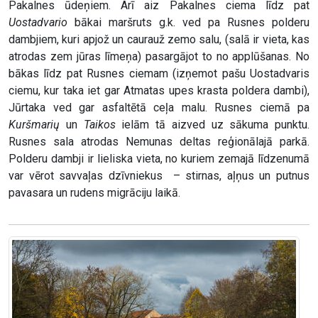
Pakalnes ūdeņiem. Arī aiz Pakalnes ciema līdz pat
Uostadvario
bākai maršruts g.k. ved pa Rusnes polderu
dambjiem, kuri apjož un caurauž zemo salu, (salā ir vieta, kas
atrodas zem jūras līmeņa) pasargājot to no applūšanas. No
bākas līdz pat Rusnes ciemam (izņemot pašu Uostadvaris
ciemu, kur taka iet gar Atmatas upes krasta poldera dambi),
Jūrtaka ved gar asfaltētā ceļa malu. Rusnes ciemā pa
Kuršmarių
un
Taikos
ielām tā aizved uz sākuma punktu.
Rusnes sala atrodas Nemunas deltas reģionālajā parkā.
Polderu dambji ir lieliska vieta, no kuriem zemajā līdzenumā
var vērot savvaļas dzīvniekus – stirnas, aļņus un putnus
pavasara un rudens migrāciju laikā.