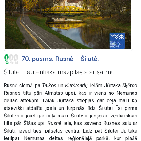
70. posms. Rusnė – Šilutė.
Šilute – autentiska mazpilsēta ar šarmu
Rusnė ciemā pa
Taikos
un
Kuršmarių
ielām Jūrtaka šķērso
Rusnes tiltu pāri Atmatas upei, kas ir viena no Nemunas
deltas attekām. Tālāk Jūrtaka stiepjas gar ceļa malu kā
atsevišķi atdalīta josla un turpinās līdz Šilutei. Īsi pirms
Šilutes ir jāiet gar ceļa malu. Šilutē ir jāšķērso vēsturiskais
tilts pār Šīšas upi.
Rusnė
iela, kas savieno Rusnes salu ar
Šiluti, ieved tieši pilsētas centrā. Līdz pat Šilutei Jūrtaka
ietilpst Nemunas deltas reģionālajā parkā, kur plašā