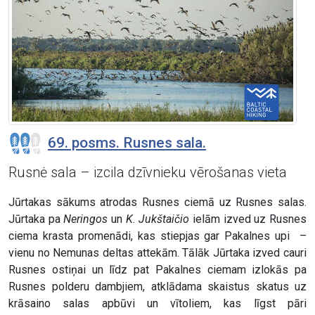
69. posms. Rusnes sala.
Rusnė sala – izcila dzīvnieku vērošanas vieta
Jūrtakas sākums atrodas Rusnes ciemā uz Rusnes salas.
Jūrtaka pa
Neringos
un
K. Jukštaičio
ielām izved uz Rusnes
ciema krasta promenādi, kas stiepjas gar Pakalnes upi –
vienu no Nemunas deltas attekām. Tālāk Jūrtaka izved cauri
Rusnes ostiņai un līdz pat Pakalnes ciemam izlokās pa
Rusnes polderu dambjiem, atklādama skaistus skatus uz
krāsaino salas apbūvi un vītoliem, kas līgst pāri