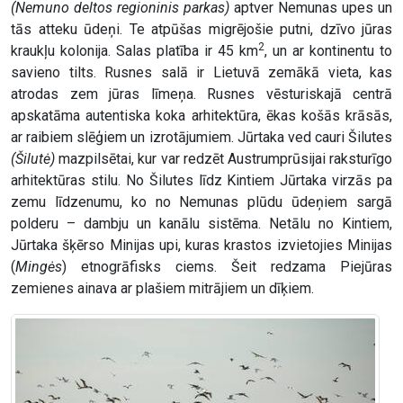
(Nemuno deltos regioninis parkas)
aptver Nemunas upes un
tās atteku ūdeņi. Te atpūšas migrējošie putni, dzīvo jūras
2
kraukļu kolonija. Salas platība ir 45 km
, un ar kontinentu to
savieno tilts. Rusnes salā ir Lietuvā zemākā vieta, kas
atrodas zem jūras līmeņa. Rusnes vēsturiskajā centrā
apskatāma autentiska koka arhitektūra, ēkas košās krāsās,
ar raibiem slēģiem un izrotājumiem. Jūrtaka ved cauri Šilutes
(Šilutė)
mazpilsētai, kur var redzēt Austrumprūsijai raksturīgo
arhitektūras stilu. No Šilutes līdz Kintiem Jūrtaka virzās pa
zemu līdzenumu, ko no Nemunas plūdu ūdeņiem sargā
polderu – dambju un kanālu sistēma. Netālu no Kintiem,
Jūrtaka šķērso Minijas upi, kuras krastos izvietojies Minijas
(
Mingės
) etnogrāfisks ciems. Šeit redzama Piejūras
zemienes ainava ar plašiem mitrājiem un dīķiem.