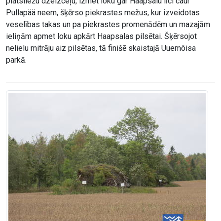
platsliežu dzelzceļu, izmet loku gar Haapsalu līci caur
Pullapää neem, šķērso piekrastes mežus, kur izveidotas
veselības takas un pa piekrastes promenādēm un mazajām
ieliņām apmet loku apkārt Haapsalas pilsētai. Šķērsojot
nelielu mitrāju aiz pilsētas, tā finišē skaistajā Uuemõisa
parkā.