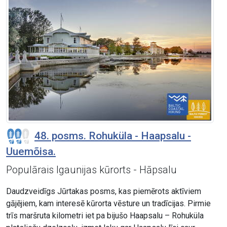
48. posms. Rohuküla - Haapsalu -
Uuemõisa.
Populārais Igaunijas kūrorts - Hāpsalu
Daudzveidīgs Jūrtakas posms, kas piemērots aktīviem
gājējiem, kam interesē kūrorta vēsture un tradīcijas. Pirmie
trīs maršruta kilometri iet pa bijušo Haapsalu – Rohuküla