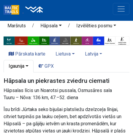
Maršruts
Hāpsala
Izvēlēties posmu
Pārskata karte
Lietuva
Latvija
Igaunija
GPX
Hāpsala un piekrastes zviedru ciemati
Hāpsalas līcis un Noarotsi pussala, Osmusāres sala
Tuuru – Nõva: 136 km, 47.–52. diena
Īsu brīdi Jūrtaka seko bijušai platsliežu dzelzceļa līnijai,
citviet turpinās pa lauku ceļiem, bet apdzīvotās vietās un
Hāpsalā – pa gājēju ietvēm un krasta promenādēm, kur
izvietotas atpūtas vietas un jauki krodziņi. Hāpsalā ir plašs