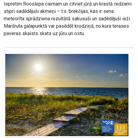
Iepretim Rooslepa ciemam un citviet jūrā un krastā redzami
stipri sadēdējuši akmeņi – t.s. brekčijas, kas ir sena
meteorīta sprādziena rezultātā sakusuši un sadēdējuši ieži.
Maršruta galapunktā var pasēdēt krodziņā, no kura terases
paveras skaists skats uz jūru un ostu.