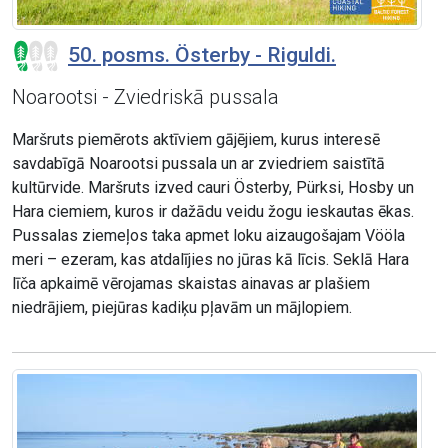
50. posms. Österby - Riguldi.
Noarootsi - Zviedriskā pussala
Maršruts piemērots aktīviem gājējiem, kurus interesē
savdabīgā Noarootsi pussala un ar zviedriem saistītā
kultūrvide. Maršruts izved cauri Österby, Pürksi, Hosby un
Hara ciemiem, kuros ir dažādu veidu žogu ieskautas ēkas.
Pussalas ziemeļos taka apmet loku aizaugošajam Vööla
meri – ezeram, kas atdalījies no jūras kā līcis. Seklā Hara
līča apkaimē vērojamas skaistas ainavas ar plašiem
niedrājiem, piejūras kadiķu pļavām un mājlopiem.