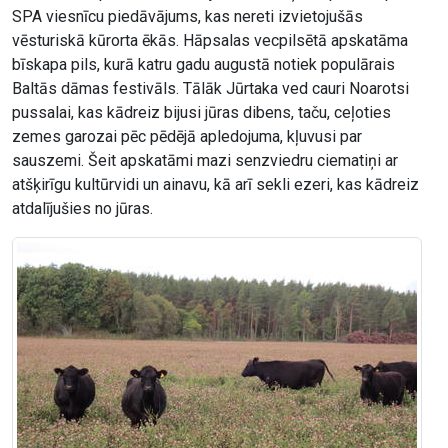
SPA viesnīcu piedāvājums, kas nereti izvietojušās
vēsturiskā kūrorta ēkās. Hāpsalas vecpilsētā apskatāma
bīskapa pils, kurā katru gadu augustā notiek populārais
Baltās dāmas festivāls. Tālāk Jūrtaka ved cauri Noarotsi
pussalai, kas kādreiz bijusi jūras dibens, taču, ceļoties
zemes garozai pēc pēdējā apledojuma, kļuvusi par
sauszemi. Šeit apskatāmi mazi senzviedru ciematiņi ar
atšķirīgu kultūrvidi un ainavu, kā arī sekli ezeri, kas kādreiz
atdalījušies no jūras.