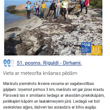
51. posms. Riguldi - Dirhami.
Vieta ar meteorīta krišanas pēdām
Maršruts piemērots ikviena vecuma un sagatavotības
gājējam. Izņemot pirmos 3 km, maršruts iet gar jūras krastu.
Pārsvarā tas ir smilšains liedags ar skaistām priekškāpām,
pelēkajām kāpām un laukakmeņiem jūrā. Liedagā var būt
saskalotas aļģes, dažviet tas aizaudzis ar blīvu augāju.