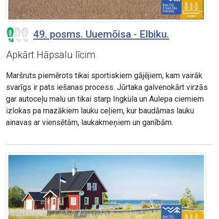
49. posms. Uuemõisa - Elbiku.
Apkārt Hāpsalu līcim
Maršruts piemērots tikai sportiskiem gājējiem, kam vairāk
svarīgs ir pats iešanas process. Jūrtaka galvenokārt virzās
gar autoceļu malu un tikai starp Ingküla un Aulepa ciemiem
izlokas pa mazākiem lauku ceļiem, kur baudāmas lauku
ainavas ar viensētām, laukakmeņiem un ganībām.