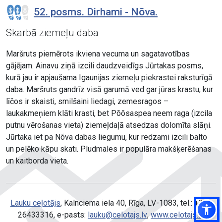
52. posms. Dirhami - Nõva.
Skarbā ziemeļu daba
Maršruts piemērots ikviena vecuma un sagatavotības
gājējam. Ainavu ziņā izcili daudzveidīgs Jūrtakas posms,
kurā jau ir apjaušama Igaunijas ziemeļu piekrastei raksturīgā
daba. Maršruts gandrīz visā garumā ved gar jūras krastu, kur
līčos ir skaisti, smilšaini liedagi, zemesragos –
laukakmeņiem klāti krasti, bet Põõsaspea neem raga (izcila
putnu vērošanas vieta) ziemeļdaļā atsedzas dolomīta slāņi.
Jūrtaka iet pa Nõva dabas liegumu, kur redzami izcili balto
un pelēko kāpu skati. Pludmales ir populāra makšķerēšanas
un kaitborda vieta.
Lauku ceļotājs
, Kalnciema iela 40, Rīga, LV-1083, tel.: +371
26433316, e-pasts:
lauku@celotajs.lv
,
www.celotajs.lv