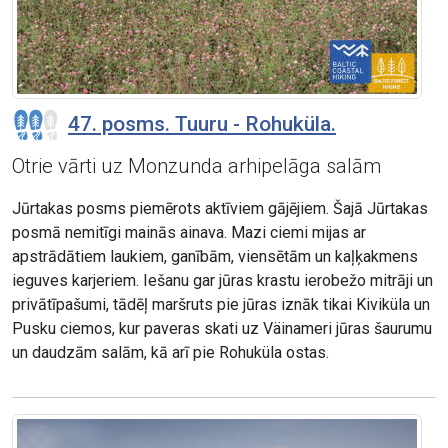
47. posms. Tuuru - Rohuküla.
Otrie vārti uz Monzunda arhipelāga salām
Jūrtakas posms piemērots aktīviem gājējiem. Šajā Jūrtakas
posmā nemitīgi mainās ainava. Mazi ciemi mijas ar
apstrādātiem laukiem, ganībām, viensētām un kaļķakmens
ieguves karjeriem. Iešanu gar jūras krastu ierobežo mitrāji un
privātīpašumi, tādēļ maršruts pie jūras iznāk tikai Kiviküla un
Pusku ciemos, kur paveras skati uz Väinameri jūras šaurumu
un daudzām salām, kā arī pie Rohuküla ostas.