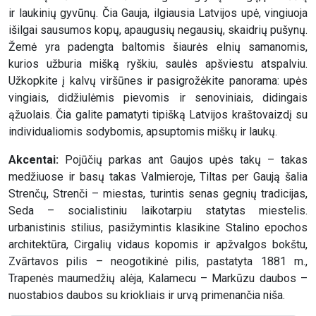
ir laukinių gyvūnų. Čia Gauja, ilgiausia Latvijos upė, vingiuoja
išilgai sausumos kopų, apaugusių negausių, skaidrių pušynų.
Žemė yra padengta baltomis šiaurės elnių samanomis,
kurios užburia mišką ryškiu, saulės apšviestu atspalviu.
Užkopkite į kalvų viršūnes ir pasigrožėkite panorama: upės
vingiais, didžiulėmis pievomis ir senoviniais, didingais
ąžuolais. Čia galite pamatyti tipišką Latvijos kraštovaizdį su
individualiomis sodybomis, apsuptomis miškų ir laukų.
Akcentai:
Pojūčių parkas ant Gaujos upės takų – takas
medžiuose ir basų takas Valmieroje, Tiltas per Gaują šalia
Strenčų, Strenči – miestas, turintis senas gegnių tradicijas,
Seda – socialistiniu laikotarpiu statytas miestelis.
urbanistinis stilius, pasižymintis klasikine Stalino epochos
architektūra, Cirgalių vidaus kopomis ir apžvalgos bokštu,
Zvārtavos pilis – neogotikinė pilis, pastatyta 1881 m.,
Trapenės maumedžių alėja, Kalamecu – Markūzu daubos –
nuostabios daubos su kriokliais ir urvą primenančia niša.