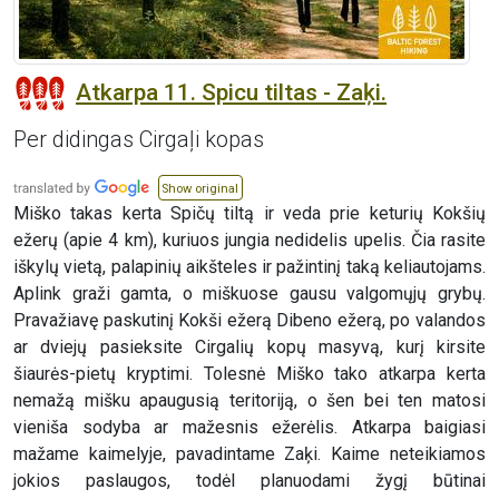
Atkarpa 11. Spicu tiltas - Zaķi.
Per didingas Cirgaļi kopas
Show original
Miško takas kerta Spičų tiltą ir veda prie keturių Kokšių
ežerų (apie 4 km), kuriuos jungia nedidelis upelis. Čia rasite
iškylų vietą, palapinių aikšteles ir pažintinį taką keliautojams.
Aplink graži gamta, o miškuose gausu valgomųjų grybų.
Pravažiavę paskutinį Kokši ežerą Dibeno ežerą, po valandos
ar dviejų pasieksite Cirgalių kopų masyvą, kurį kirsite
šiaurės-pietų kryptimi. Tolesnė Miško tako atkarpa kerta
nemažą mišku apaugusią teritoriją, o šen bei ten matosi
vieniša sodyba ar mažesnis ežerėlis. Atkarpa baigiasi
mažame kaimelyje, pavadintame Zaķi. Kaime neteikiamos
jokios paslaugos, todėl planuodami žygį būtinai