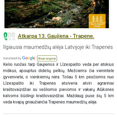
Atkarpa 13. Gaujiena - Trapene.
Ilgiausia maumedžių alėja Latvijoje iki Trapenės
Show original
Kelio ruožas tarp Gaujienos ir Līzespašto veda per atokius
miškus, apsuptus didelių pelkių. Mežciems čia vienintelė
gyvenvietė, o vienkiemių nėra. Toliau 5 km pėsčiomis nuo
Līzespašto iki Trapenės atsiveria atviri agrariniai
kraštovaizdžiai su vešliomis pievomis ir vakarų Alūksnės
kalvoms būdingi kraštovaizdžiai. Maždaug pusė šių 5 km
veda kvapą gniaužiančia Trapenės maumedžių alėja.