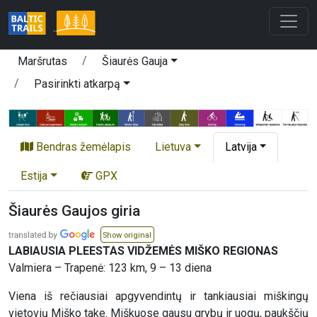
Maršrutas
Šiaurės Gauja
Pasirinkti atkarpą
Bendras žemėlapis
Lietuva
Latvija
Estija
GPX
Šiaurės Gaujos giria
Show original
LABIAUSIA PLEESTAS VIDŽEMĖS MIŠKO REGIONAS
Valmiera – Trapenė: 123 km, 9 – 13 diena
Viena iš rečiausiai apgyvendintų ir tankiausiai miškingų
vietovių Miško take. Miškuose gausu grybų ir uogų, paukščių