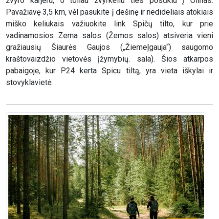
žvyro karjeru, o toliau žvyrkeliu ties posūkiu į Olinas.
Pavažiavę 3,5 km, vėl pasukite į dešinę ir nedideliais atokiais
miško keliukais važiuokite link Spičų tilto, kur prie
vadinamosios Zema salos (Žemos salos) atsiveria vieni
gražiausių Šiaurės Gaujos („Žiemeļgauja“) saugomo
kraštovaizdžio vietovės įžymybių. sala). Šios atkarpos
pabaigoje, kur P24 kerta Spicu tiltą, yra vieta iškylai ir
stovyklavietė.