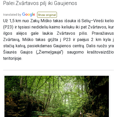
Palei Zvārtavos pilį iki Gaujienos
Show original
Už 1,5 km nuo Zakų Miško takas išsuka iš Sėlių–Vireši kelio
(P23) ir tęsiasi nedideliu kaimo keliuku iki pat Zvārtavos, kur
ilgos alėjos gale laukia Zvārtavos pilis. Pravažiavus
Zvārtavą, Miško takas grįžta į P23 ir paėjus 2 km kyla į
stačią kalvą, pasiekdamas Gaujienos centrą. Dalis ruožo yra
Šiaurės Gaujos („Žiemeļgauja“) saugomo kraštovaizdžio
teritorijoje.