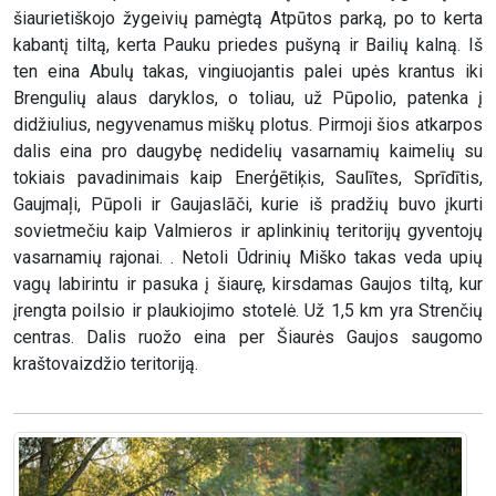
šiaurietiškojo žygeivių pamėgtą Atpūtos parką, po to kerta
kabantį tiltą, kerta Pauku priedes pušyną ir Bailių kalną. Iš
ten eina Abulų takas, vingiuojantis palei upės krantus iki
Brengulių alaus daryklos, o toliau, už Pūpolio, patenka į
didžiulius, negyvenamus miškų plotus. Pirmoji šios atkarpos
dalis eina pro daugybę nedidelių vasarnamių kaimelių su
tokiais pavadinimais kaip Enerģētiķis, Saulītes, Sprīdītis,
Gaujmaļi, Pūpoli ir Gaujaslāči, kurie iš pradžių buvo įkurti
sovietmečiu kaip Valmieros ir aplinkinių teritorijų gyventojų
vasarnamių rajonai. . Netoli Ūdrinių Miško takas veda upių
vagų labirintu ir pasuka į šiaurę, kirsdamas Gaujos tiltą, kur
įrengta poilsio ir plaukiojimo stotelė. Už 1,5 km yra Strenčių
centras. Dalis ruožo eina per Šiaurės Gaujos saugomo
kraštovaizdžio teritoriją.