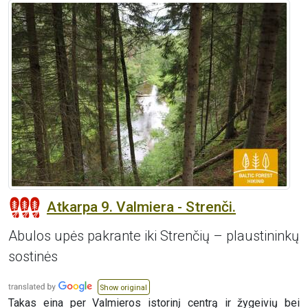
Atkarpa 9. Valmiera - Strenči.
Abulos upės pakrante iki Strenčių – plaustininkų
sostinės
Show original
Takas eina per Valmieros istorinį centrą ir žygeivių bei