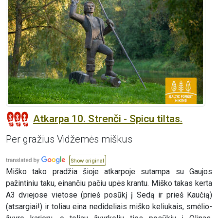
Atkarpa 10. Strenči - Spicu tiltas.
Per gražius Vidžemės miškus
Show original
Miško tako pradžia šioje atkarpoje sutampa su Gaujos
pažintiniu taku, einančiu pačiu upės krantu. Miško takas kerta
A3 dviejose vietose (prieš posūkį į Sedą ir prieš Kaučią)
(atsargiai!) ir toliau eina nedideliais miško keliukais, smėlio-