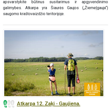
apsvarstykite būtinus susitarimus ir apgyvendinimo
galimybes. Atkarpa yra Šiaurės Gaujos („Žiemeļgauja“)
saugomo kraštovaizdžio teritorijoje.
Atkarpa 12. Zaķi - Gaujiena.