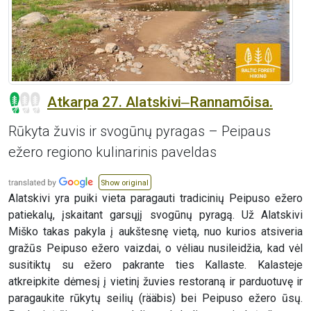
Atkarpa 27. Alatskivi‒Rannamõisa.
Rūkyta žuvis ir svogūnų pyragas – Peipaus
ežero regiono kulinarinis paveldas
Show original
Alatskivi yra puiki vieta paragauti tradicinių Peipuso ežero
patiekalų, įskaitant garsųjį svogūnų pyragą. Už Alatskivi
Miško takas pakyla į aukštesnę vietą, nuo kurios atsiveria
gražūs Peipuso ežero vaizdai, o vėliau nusileidžia, kad vėl
susitiktų su ežero pakrante ties Kallaste. Kalasteje
atkreipkite dėmesį į vietinį žuvies restoraną ir parduotuvę ir
paragaukite rūkytų seilių (rääbis) bei Peipuso ežero ūsų.