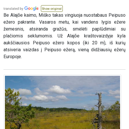
Show original
Be Alajõe kaimo, Miško takas vingiuoja nuostabaus Peipuso
ežero pakrante. Vasaros metu, kai vandens lygis ežere
žemesnis, atsiranda gražūs, smėlėti paplūdimiai su
plačiomis seklumomis. Už Alajõe kraštovaizdyje kyla
aukščiausios Peipuso ežero kopos (iki 20 m), iš kurių
atsiveria vaizdas į Peipuso ežerą, vieną didžiausių ežerų
Europoje.