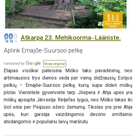
Atkarpa 23. Mehikoorma‒Lääniste.
Aplink Emajõe-Suursoo pelkę
Show original
Etapas visiškai pateisina Miško tako pavadinimą, nes
artimiausios trys dienos veda per vieną didžiausių Estijos
pelkių – Emajõe-Suursoo pelkę, kurią supa dideli miškų
plotai. Vienintelė gyvenvietė tarp Jõepera ir Ahja upės yra
miškų apsupta Järvselja. Reljefas lygus, nes Miško takas iki
šiol eina per Peipuso ežero žemumą. Tikslas yra prie Ahja
upės, kuri garsėja vaizdingomis devono smiltainio
atodangomis ir populiariu laivų maršrutu.