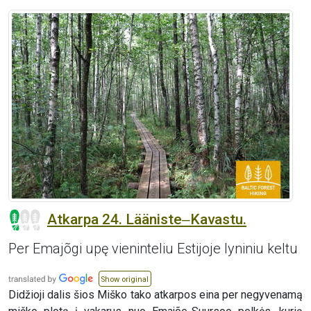
Atkarpa 24. Lääniste‒Kavastu.
Per Emajõgi upę vieninteliu Estijoje lyniniu keltu
Show original
Didžioji dalis šios Miško tako atkarpos eina per negyvenamą