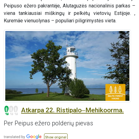
Peipuso ežero pakrantėje, Alutaguzės nacionalinis parkas –
viena tankiausiai miškingų ir pelkėtų vietovių Estijoje. ,
Kuremäe vienuolynas – populiari piligrimystės vieta.
Atkarpa 22. Ristipalo‒Mehikoorma.
Per Peipus ežero polderių pievas
Show original