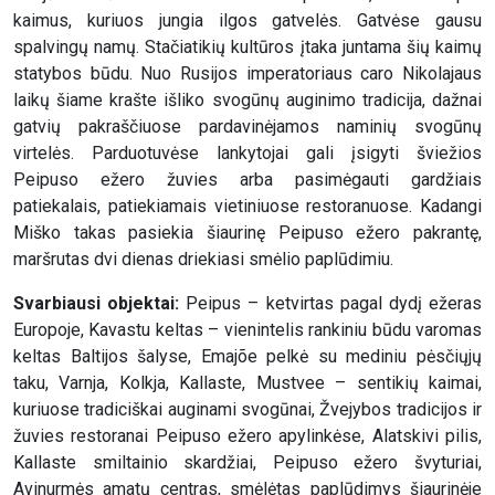
kaimus, kuriuos jungia ilgos gatvelės. Gatvėse gausu
spalvingų namų. Stačiatikių kultūros įtaka juntama šių kaimų
statybos būdu. Nuo Rusijos imperatoriaus caro Nikolajaus
laikų šiame krašte išliko svogūnų auginimo tradicija, dažnai
gatvių pakraščiuose pardavinėjamos naminių svogūnų
virtelės. Parduotuvėse lankytojai gali įsigyti šviežios
Peipuso ežero žuvies arba pasimėgauti gardžiais
patiekalais, patiekiamais vietiniuose restoranuose. Kadangi
Miško takas pasiekia šiaurinę Peipuso ežero pakrantę,
maršrutas dvi dienas driekiasi smėlio paplūdimiu.
Svarbiausi objektai:
Peipus – ketvirtas pagal dydį ežeras
Europoje, Kavastu keltas – vienintelis rankiniu būdu varomas
keltas Baltijos šalyse, Emajõe pelkė su mediniu pėsčiųjų
taku, Varnja, Kolkja, Kallaste, Mustvee – sentikių kaimai,
kuriuose tradiciškai auginami svogūnai, Žvejybos tradicijos ir
žuvies restoranai Peipuso ežero apylinkėse, Alatskivi pilis,
Kallaste smiltainio skardžiai, Peipuso ežero švyturiai,
Avinurmės amatų centras, smėlėtas paplūdimys šiaurinėje