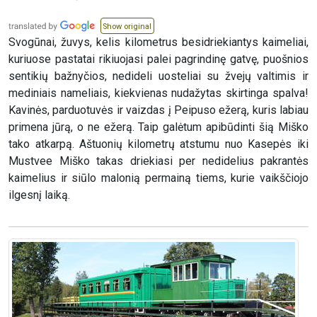
Show original
Svogūnai, žuvys, kelis kilometrus besidriekiantys kaimeliai,
kuriuose pastatai rikiuojasi palei pagrindinę gatvę, puošnios
sentikių bažnyčios, nedideli uosteliai su žvejų valtimis ir
mediniais nameliais, kiekvienas nudažytas skirtinga spalva!
Kavinės, parduotuvės ir vaizdas į Peipuso ežerą, kuris labiau
primena jūrą, o ne ežerą. Taip galėtum apibūdinti šią Miško
tako atkarpą. Aštuonių kilometrų atstumu nuo Kasepės iki
Mustvee Miško takas driekiasi per nedidelius pakrantės
kaimelius ir siūlo malonią permainą tiems, kurie vaikščiojo
ilgesnį laiką.