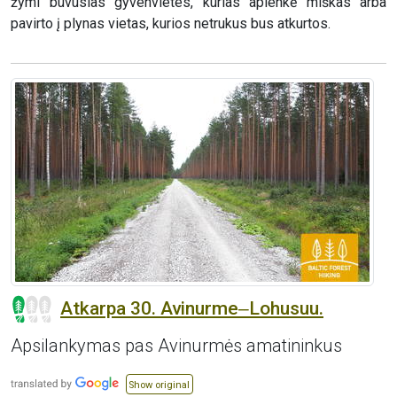
žymi buvusias gyvenvietes, kurias aplenkė miškas arba
pavirto į plynas vietas, kurios netrukus bus atkurtos.
Atkarpa 30. Avinurme‒Lohusuu.
Apsilankymas pas Avinurmės amatininkus
Show original