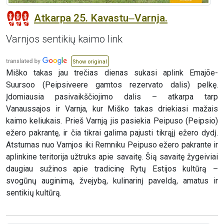
Atkarpa 25. Kavastu‒Varnja.
Varnjos sentikių kaimo link
Show original
Miško takas jau trečias dienas sukasi aplink Emajõe-
Suursoo (Peipsiveere gamtos rezervato dalis) pelkę.
Įdomiausia pasivaikščiojimo dalis – atkarpa tarp
Vanaussajos ir Varnja, kur Miško takas driekiasi mažais
kaimo keliukais. Prieš Varnją jis pasiekia Peipuso (Peipsio)
ežero pakrantę, ir čia tikrai galima pajusti tikrąjį ežero dydį.
Atstumas nuo Varnjos iki Remniku Peipuso ežero pakrante ir
aplinkine teritorija užtruks apie savaitę. Šią savaitę žygeiviai
daugiau sužinos apie tradicinę Rytų Estijos kultūrą –
svogūnų auginimą, žvejybą, kulinarinį paveldą, amatus ir
sentikių kultūrą.