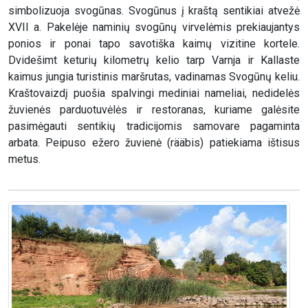
simbolizuoja svogūnas. Svogūnus į kraštą sentikiai atvežė
XVII a. Pakelėje naminių svogūnų virvelėmis prekiaujantys
ponios ir ponai tapo savotiška kaimų vizitine kortele.
Dvidešimt keturių kilometrų kelio tarp Varnja ir Kallaste
kaimus jungia turistinis maršrutas, vadinamas Svogūnų keliu.
Kraštovaizdį puošia spalvingi mediniai nameliai, nedidelės
žuvienės parduotuvėlės ir restoranas, kuriame galėsite
pasimėgauti sentikių tradicijomis samovare pagaminta
arbata. Peipuso ežero žuvienė (rääbis) patiekiama ištisus
metus.