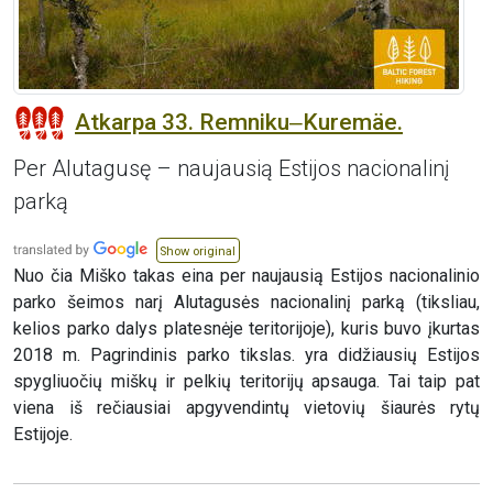
Atkarpa 33. Remniku‒Kuremäe.
Per Alutagusę – naujausią Estijos nacionalinį
parką
Show original
Nuo čia Miško takas eina per naujausią Estijos nacionalinio
parko šeimos narį Alutagusės nacionalinį parką (tiksliau,
kelios parko dalys platesnėje teritorijoje), kuris buvo įkurtas
2018 m. Pagrindinis parko tikslas. yra didžiausių Estijos
spygliuočių miškų ir pelkių teritorijų apsauga. Tai taip pat
viena iš rečiausiai apgyvendintų vietovių šiaurės rytų
Estijoje.