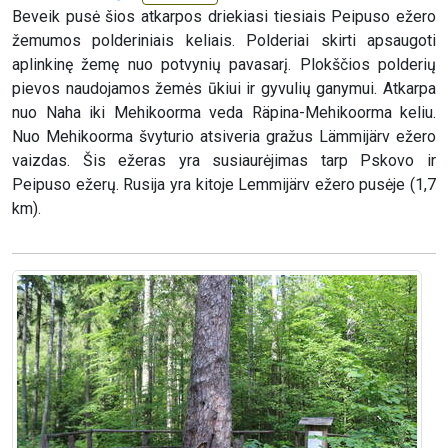
Beveik pusė šios atkarpos driekiasi tiesiais Peipuso ežero
žemumos polderiniais keliais. Polderiai skirti apsaugoti
aplinkinę žemę nuo potvynių pavasarį. Plokščios polderių
pievos naudojamos žemės ūkiui ir gyvulių ganymui. Atkarpa
nuo Naha iki Mehikoorma veda Räpina-Mehikoorma keliu.
Nuo Mehikoorma švyturio atsiveria gražus Lämmijärv ežero
vaizdas. Šis ežeras yra susiaurėjimas tarp Pskovo ir
Peipuso ežerų. Rusija yra kitoje Lemmijärv ežero pusėje (1,7
km).