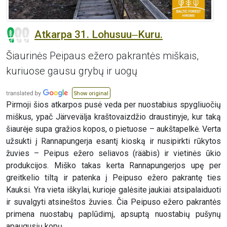
Atkarpa 31. Lohusuu‒Kuru.
Šiaurinės Peipaus ežero pakrantės miškais,
kuriuose gausu grybų ir uogų
Show original
Pirmoji šios atkarpos pusė veda per nuostabius spygliuočių
miškus, ypač Järvevälja kraštovaizdžio draustinyje, kur taką
šiaurėje supa gražios kopos, o pietuose – aukštapelkė. Verta
užsukti į Rannapungerja esantį kioską ir nusipirkti rūkytos
žuvies – Peipus ežero seliavos (rääbis) ir vietinės ūkio
produkcijos. Miško takas kerta Rannapungerjos upę per
greitkelio tiltą ir patenka į Peipuso ežero pakrantę ties
Kauksi. Yra vieta iškylai, kurioje galėsite jaukiai atsipalaiduoti
ir suvalgyti atsineštos žuvies. Čia Peipuso ežero pakrantės
primena nuostabų paplūdimį, apsuptą nuostabių pušynų
apaugusių kopų.