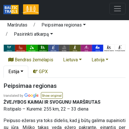
Maršrutas
Peipsimaa regionas
Pasirinkti atkarpą
Bendras žemėlapis
Lietuva
Latvija
Estija
GPX
Peipsimaa regionas
Show original
ŽVEJYBOS KAIMAI IR SVOGUNU MARŠRUTAS
Ristipalo – Kuremė: 255 km, 22 – 33 diena
Peipuso ežeras yra toks didelis, kad jį būtų galima supainioti
su jūra. Miško takas veda ežero pakrante, einantis per