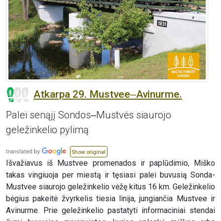
Atkarpa 29. Mustvee‒Avinurme.
Palei senąjį Sondos‒Mustvės siaurojo
geležinkelio pylimą
Show original
Išvažiavus iš Mustvee promenados ir paplūdimio, Miško
takas vingiuoja per miestą ir tęsiasi palei buvusią Sonda-
Mustvee siaurojo geležinkelio vėžę kitus 16 km. Geležinkelio
bėgius pakeitė žvyrkelis tiesia linija, jungiančia Mustvee ir
Avinurme. Prie geležinkelio pastatyti informaciniai stendai