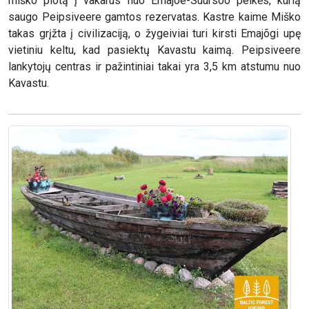
miško plotą į vakarus nuo Emajõe-Suursoo pelkės, kurią
saugo Peipsiveere gamtos rezervatas. Kastre kaime Miško
takas grįžta į civilizaciją, o žygeiviai turi kirsti Emajõgi upę
vietiniu keltu, kad pasiektų Kavastu kaimą. Peipsiveere
lankytojų centras ir pažintiniai takai yra 3,5 km atstumu nuo
Kavastu.