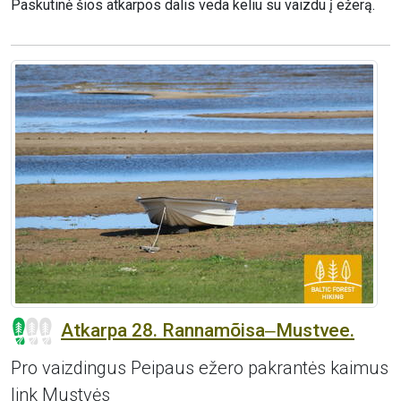
Paskutinė šios atkarpos dalis veda keliu su vaizdu į ežerą.
Atkarpa 28. Rannamõisa‒Mustvee.
Pro vaizdingus Peipaus ežero pakrantės kaimus
link Mustvės