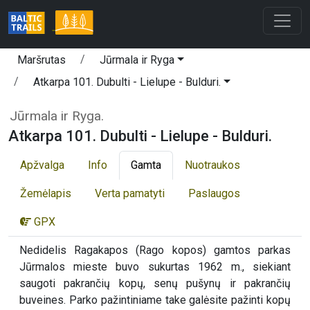
Maršrutas
Jūrmala ir Ryga
Atkarpa 101. Dubulti - Lielupe - Bulduri.
Jūrmala ir Ryga.
Atkarpa 101. Dubulti - Lielupe - Bulduri.
Apžvalga
Info
Gamta
Nuotraukos
Žemėlapis
Verta pamatyti
Paslaugos
GPX
Nedidelis Ragakapos (Rago kopos) gamtos parkas
Jūrmalos mieste buvo sukurtas 1962 m., siekiant
saugoti pakrančių kopų, senų pušynų ir pakrančių
buveines. Parko pažintiniame take galėsite pažinti kopų