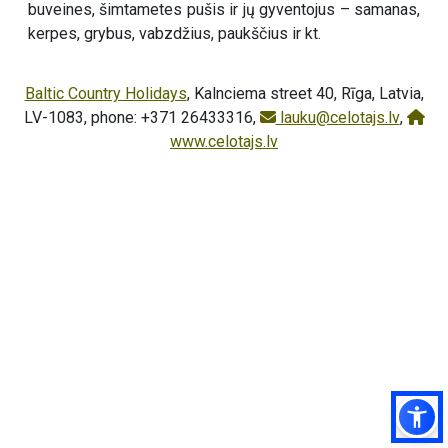
buveines, šimtametes pušis ir jų gyventojus – samanas,
kerpes, grybus, vabzdžius, paukščius ir kt.
Baltic Country Holidays
, Kalnciema street 40, Rīga, Latvia,
LV-1083, phone: +371 26433316,
lauku@celotajs.lv
,
www.celotajs.lv