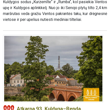
Kuldygos sodus „Kurzemīte“ ir „Rumba“, kol pasiekia Ventos
upę ir Kuldygos aplinkkelį. Nuo jo iki Senojo plytų tilto 2,4 km
maršrutas veda gražiu Ventos pakrantės taku, kur drėgnesnė
vietose ir per upelius nutiesti mediniai tilteliai.
Atkarpa 93. Kuldyga–Renda.