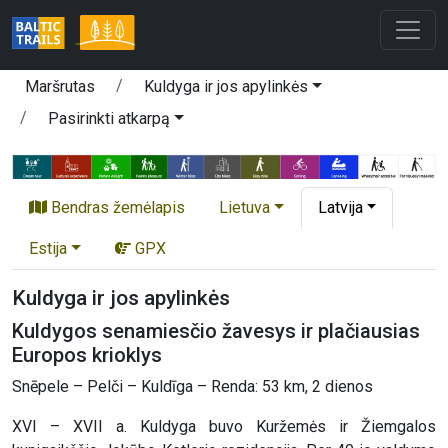
Maršrutas
Kuldyga ir jos apylinkės
Pasirinkti atkarpą
Bendras žemėlapis
Lietuva
Latvija
Estija
GPX
Kuldyga ir jos apylinkės
Kuldygos senamiesčio žavesys ir plačiausias
Europos krioklys
Snēpele – Pelči – Kuldīga – Renda: 53 km, 2 dienos
XVI – XVII a. Kuldyga buvo Kuržemės ir Žiemgalos