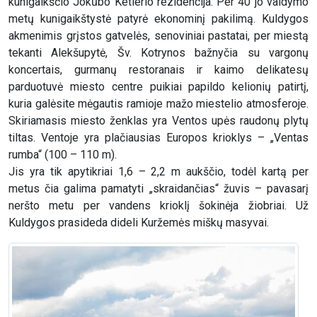
kunigaikščio Jokūbo Ketlerio rezidencija. Per 40 jo valdymo
metų kunigaikštystė patyrė ekonominį pakilimą. Kuldygos
akmenimis grįstos gatvelės, senoviniai pastatai, per miestą
tekanti Alekšupytė, Šv. Kotrynos bažnyčia su vargonų
koncertais, gurmanų restoranais ir kaimo delikatesų
parduotuvė miesto centre puikiai papildo kelionių patirtį,
kuria galėsite mėgautis ramioje mažo miestelio atmosferoje.
Skiriamasis miesto ženklas yra Ventos upės raudonų plytų
tiltas. Ventoje yra plačiausias Europos krioklys – „Ventas
rumba“ (100 – 110 m).
Jis yra tik apytikriai 1,6 – 2,2 m aukščio, todėl kartą per
metus čia galima pamatyti „skraidančias“ žuvis – pavasarį
neršto metu per vandens krioklį šokinėja žiobriai. Už
Kuldygos prasideda dideli Kuržemės miškų masyvai.