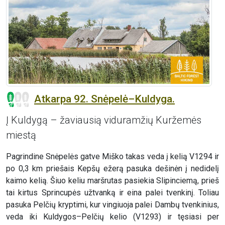
Atkarpa 92. Snėpelė–Kuldyga.
Į Kuldygą – žaviausią viduramžių Kuržemės
miestą
Pagrindine Snėpelės gatve Miško takas veda į kelią V1294 ir
po 0,3 km priešais Kepšų ežerą pasuka dešinėn į nedidelį
kaimo kelią. Šiuo keliu maršrutas pasiekia Slipinciemą, prieš
tai kirtus Sprincupės užtvanką ir eina palei tvenkinį. Toliau
pasuka Pelčių kryptimi, kur vingiuoja palei Dambų tvenkinius,
veda iki Kuldygos–Pelčių kelio (V1293) ir tęsiasi per