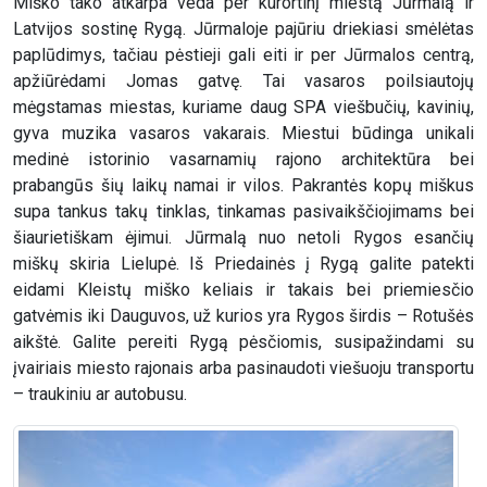
Miško tako atkarpa veda per kurortinį miestą Jūrmalą ir
Latvijos sostinę Rygą. Jūrmaloje pajūriu driekiasi smėlėtas
paplūdimys, tačiau pėstieji gali eiti ir per Jūrmalos centrą,
apžiūrėdami Jomas gatvę. Tai vasaros poilsiautojų
mėgstamas miestas, kuriame daug SPA viešbučių, kavinių,
gyva muzika vasaros vakarais. Miestui būdinga unikali
medinė istorinio vasarnamių rajono architektūra bei
prabangūs šių laikų namai ir vilos. Pakrantės kopų miškus
supa tankus takų tinklas, tinkamas pasivaikščiojimams bei
šiaurietiškam ėjimui. Jūrmalą nuo netoli Rygos esančių
miškų skiria Lielupė. Iš Priedainės į Rygą galite patekti
eidami Kleistų miško keliais ir takais bei priemiesčio
gatvėmis iki Dauguvos, už kurios yra Rygos širdis – Rotušės
aikštė. Galite pereiti Rygą pėsčiomis, susipažindami su
įvairiais miesto rajonais arba pasinaudoti viešuoju transportu
– traukiniu ar autobusu.