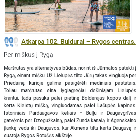
Atkarpa 102. Buldurai – Rygos centras.
Per miškus į Rygą
Maršrutas yra alternatyvus būdas, norint iš Jūrmalos patekti į
Rygą, einant mišku. Už Lielupės tilto Jūrų takas vingiuoja per
Priedainę, kurioje galima pasigėrėti mediniais pastatais.
Toliau maršrutas eina lygiagrečiai dešiniajam Lielupės
krantui, tada pasuka palei pietinę Bolderajas kopos dalį ir
kerta Kleistų mišką, vingiuodamas palei Lačupės kapines.
Istoriniais Pardaugavos keliais – Buļļu ir Daugavgrīvas
gatvėmis per Dzegužkalną, palei Zunda kanalą ir Agenskalno
įlanką veda iki Dauguvos, kur Akmens tiltu kerta Dauguvą ir
sustoja Rygos Rotušės aikštėje.