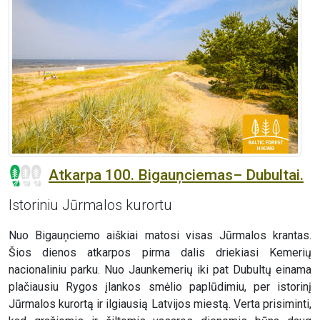
Atkarpa 100. Bigauņciemas– Dubultai.
Istoriniu Jūrmalos kurortu
Nuo Bigauņciemo aiškiai matosi visas Jūrmalos krantas.
Šios dienos atkarpos pirma dalis driekiasi Kemerių
nacionaliniu parku. Nuo Jaunkemerių iki pat Dubultų einama
plačiausiu Rygos įlankos smėlio paplūdimiu, per istorinį
Jūrmalos kurortą ir ilgiausią Latvijos miestą. Verta prisiminti,