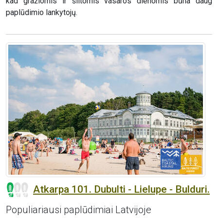
kad gražiomis ir šiltomis vasaros dienomis būna daug
paplūdimio lankytojų.
Atkarpa 101. Dubulti - Lielupe - Bulduri.
Populiariausi paplūdimiai Latvijoje