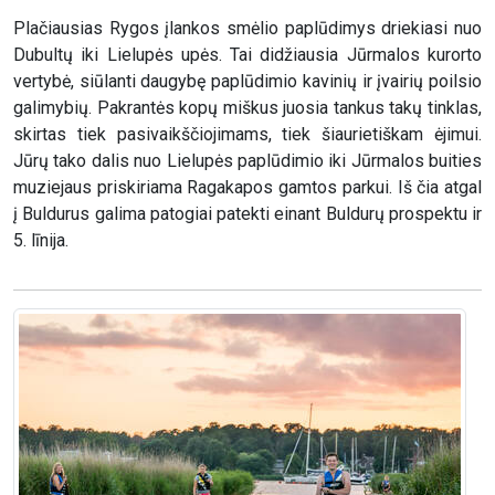
Plačiausias Rygos įlankos smėlio paplūdimys driekiasi nuo
Dubultų iki Lielupės upės. Tai didžiausia Jūrmalos kurorto
vertybė, siūlanti daugybę paplūdimio kavinių ir įvairių poilsio
galimybių. Pakrantės kopų miškus juosia tankus takų tinklas,
skirtas tiek pasivaikščiojimams, tiek šiaurietiškam ėjimui.
Jūrų tako dalis nuo Lielupės paplūdimio iki Jūrmalos buities
muziejaus priskiriama Ragakapos gamtos parkui. Iš čia atgal
į Buldurus galima patogiai patekti einant Buldurų prospektu ir
5. līnija.