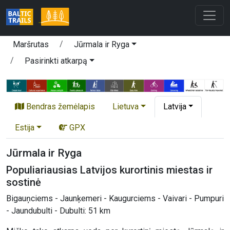
Maršrutas
Jūrmala ir Ryga
Pasirinkti atkarpą
Bendras žemėlapis
Lietuva
Latvija
Estija
GPX
Jūrmala ir Ryga
Populiariausias Latvijos kurortinis miestas ir
sostinė
Bigauņciems - Jaunķemeri - Kaugurciems - Vaivari - Pumpuri
- Jaundubulti - Dubulti: 51 km