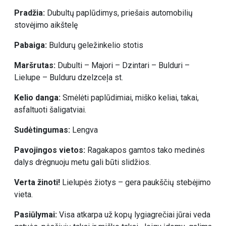
Pradžia:
Dubultų paplūdimys, priešais automobilių
stovėjimo aikštelę
Pabaiga:
Buldurų geležinkelio stotis
Maršrutas:
Dubulti – Majori – Dzintari – Bulduri –
Lielupe – Bulduru dzelzceļa st.
Kelio danga:
Smėlėti paplūdimiai, miško keliai, takai,
asfaltuoti šaligatviai.
Sudėtingumas:
Lengva
Pavojingos vietos:
Ragakapos gamtos tako medinės
dalys drėgnuoju metu gali būti slidžios.
Verta žinoti!
Lielupės žiotys – gera paukščių stebėjimo
vieta.
Pasiūlymai:
Visa atkarpa už kopų lygiagrečiai jūrai veda