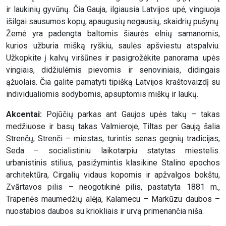
ir laukinių gyvūnų. Čia Gauja, ilgiausia Latvijos upė, vingiuoja
išilgai sausumos kopų, apaugusių negausių, skaidrių pušynų.
Žemė yra padengta baltomis šiaurės elnių samanomis,
kurios užburia mišką ryškiu, saulės apšviestu atspalviu.
Užkopkite į kalvų viršūnes ir pasigrožėkite panorama: upės
vingiais, didžiulėmis pievomis ir senoviniais, didingais
ąžuolais. Čia galite pamatyti tipišką Latvijos kraštovaizdį su
individualiomis sodybomis, apsuptomis miškų ir laukų.
Akcentai:
Pojūčių parkas ant Gaujos upės takų – takas
medžiuose ir basų takas Valmieroje, Tiltas per Gaują šalia
Strenčų, Strenči – miestas, turintis senas gegnių tradicijas,
Seda – socialistiniu laikotarpiu statytas miestelis.
urbanistinis stilius, pasižymintis klasikine Stalino epochos
architektūra, Cirgalių vidaus kopomis ir apžvalgos bokštu,
Zvārtavos pilis – neogotikinė pilis, pastatyta 1881 m.,
Trapenės maumedžių alėja, Kalamecu – Markūzu daubos –
nuostabios daubos su kriokliais ir urvą primenančia niša.