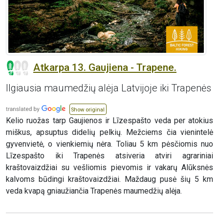
Atkarpa 13. Gaujiena - Trapene.
Ilgiausia maumedžių alėja Latvijoje iki Trapenės
Show original
Kelio ruožas tarp Gaujienos ir Līzespašto veda per atokius
miškus, apsuptus didelių pelkių. Mežciems čia vienintelė
gyvenvietė, o vienkiemių nėra. Toliau 5 km pėsčiomis nuo
Līzespašto iki Trapenės atsiveria atviri agrariniai
kraštovaizdžiai su vešliomis pievomis ir vakarų Alūksnės
kalvoms būdingi kraštovaizdžiai. Maždaug pusė šių 5 km
veda kvapą gniaužiančia Trapenės maumedžių alėja.