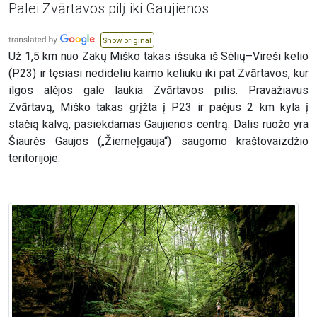
Palei Zvārtavos pilį iki Gaujienos
Show original
Už 1,5 km nuo Zakų Miško takas išsuka iš Sėlių–Vireši kelio
(P23) ir tęsiasi nedideliu kaimo keliuku iki pat Zvārtavos, kur
ilgos alėjos gale laukia Zvārtavos pilis. Pravažiavus
Zvārtavą, Miško takas grįžta į P23 ir paėjus 2 km kyla į
stačią kalvą, pasiekdamas Gaujienos centrą. Dalis ruožo yra
Šiaurės Gaujos („Žiemeļgauja“) saugomo kraštovaizdžio
teritorijoje.