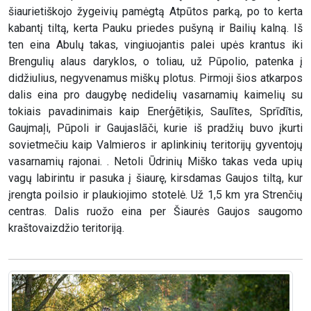
šiaurietiškojo žygeivių pamėgtą Atpūtos parką, po to kerta
kabantį tiltą, kerta Pauku priedes pušyną ir Bailių kalną. Iš
ten eina Abulų takas, vingiuojantis palei upės krantus iki
Brengulių alaus daryklos, o toliau, už Pūpolio, patenka į
didžiulius, negyvenamus miškų plotus. Pirmoji šios atkarpos
dalis eina pro daugybę nedidelių vasarnamių kaimelių su
tokiais pavadinimais kaip Enerģētiķis, Saulītes, Sprīdītis,
Gaujmaļi, Pūpoli ir Gaujaslāči, kurie iš pradžių buvo įkurti
sovietmečiu kaip Valmieros ir aplinkinių teritorijų gyventojų
vasarnamių rajonai. . Netoli Ūdrinių Miško takas veda upių
vagų labirintu ir pasuka į šiaurę, kirsdamas Gaujos tiltą, kur
įrengta poilsio ir plaukiojimo stotelė. Už 1,5 km yra Strenčių
centras. Dalis ruožo eina per Šiaurės Gaujos saugomo
kraštovaizdžio teritoriją.