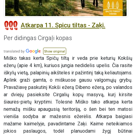
Atkarpa 11. Spicu tiltas - Zaķi.
Per didingas Cirgaļi kopas
Show original
Miško takas kerta Spičų tiltą ir veda prie keturių Kokšių
ežerų (apie 4 km), kuriuos jungia nedidelis upelis. Čia rasite
iškylų vietą, palapinių aikšteles ir pažintinį taką keliautojams.
Aplink graži gamta, o miškuose gausu valgomųjų grybų.
Pravažiavę paskutinį Kokši ežerą Dibeno ežerą, po valandos
ar dviejų pasieksite Cirgalių kopų masyvą, kurį kirsite
šiaurės-pietų kryptimi. Tolesnė Miško tako atkarpa kerta
nemažą mišku apaugusią teritoriją, o šen bei ten matosi
vieniša sodyba ar mažesnis ežerėlis. Atkarpa baigiasi
mažame kaimelyje, pavadintame Zaķi. Kaime neteikiamos
jokios paslaugos, todėl planuodami žygį būtinai