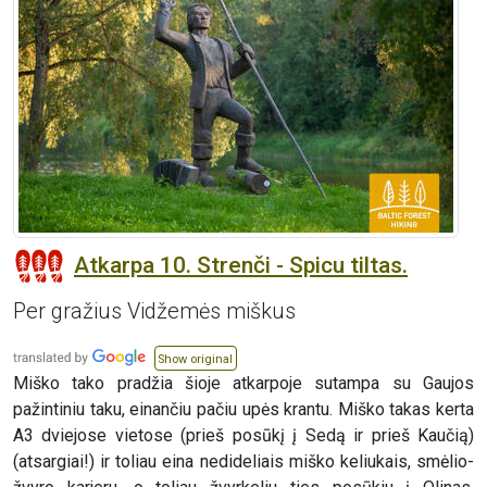
Atkarpa 10. Strenči - Spicu tiltas.
Per gražius Vidžemės miškus
Show original
Miško tako pradžia šioje atkarpoje sutampa su Gaujos
pažintiniu taku, einančiu pačiu upės krantu. Miško takas kerta
A3 dviejose vietose (prieš posūkį į Sedą ir prieš Kaučią)
(atsargiai!) ir toliau eina nedideliais miško keliukais, smėlio-