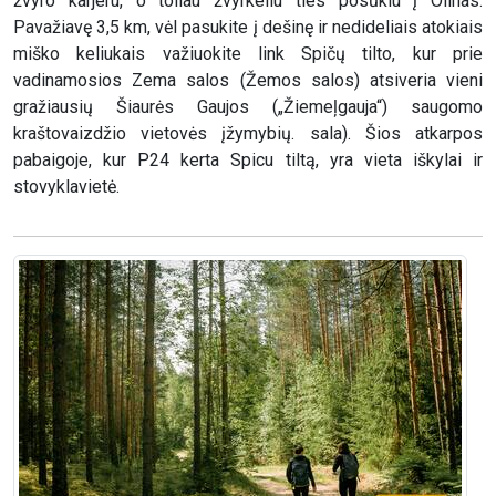
žvyro karjeru, o toliau žvyrkeliu ties posūkiu į Olinas.
Pavažiavę 3,5 km, vėl pasukite į dešinę ir nedideliais atokiais
miško keliukais važiuokite link Spičų tilto, kur prie
vadinamosios Zema salos (Žemos salos) atsiveria vieni
gražiausių Šiaurės Gaujos („Žiemeļgauja“) saugomo
kraštovaizdžio vietovės įžymybių. sala). Šios atkarpos
pabaigoje, kur P24 kerta Spicu tiltą, yra vieta iškylai ir
stovyklavietė.