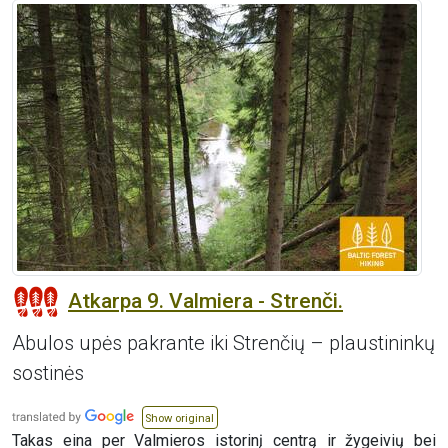
Atkarpa 9. Valmiera - Strenči.
Abulos upės pakrante iki Strenčių – plaustininkų
sostinės
Show original
Takas eina per Valmieros istorinį centrą ir žygeivių bei