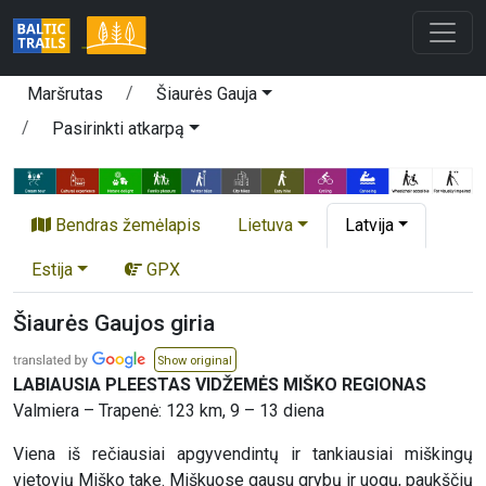
Maršrutas
Šiaurės Gauja
Pasirinkti atkarpą
Bendras žemėlapis
Lietuva
Latvija
Estija
GPX
Šiaurės Gaujos giria
Show original
LABIAUSIA PLEESTAS VIDŽEMĖS MIŠKO REGIONAS
Valmiera – Trapenė: 123 km, 9 – 13 diena
Viena iš rečiausiai apgyvendintų ir tankiausiai miškingų
vietovių Miško take. Miškuose gausu grybų ir uogų, paukščių