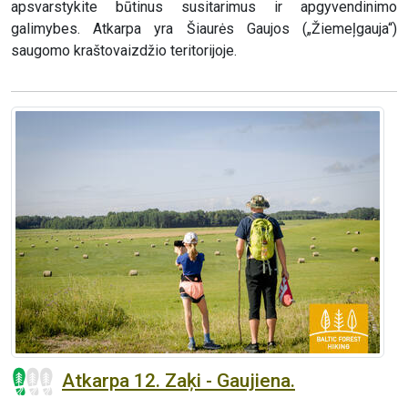
apsvarstykite būtinus susitarimus ir apgyvendinimo
galimybes. Atkarpa yra Šiaurės Gaujos („Žiemeļgauja“)
saugomo kraštovaizdžio teritorijoje.
Atkarpa 12. Zaķi - Gaujiena.