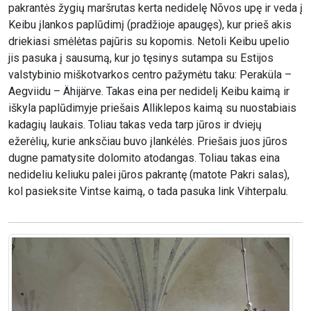
pakrantės žygių maršrutas kerta nedidelę Nõvos upę ir veda į
Keibu įlankos paplūdimį (pradžioje apaugęs), kur prieš akis
driekiasi smėlėtas pajūris su kopomis. Netoli Keibu upelio
jis pasuka į sausumą, kur jo tęsinys sutampa su Estijos
valstybinio miškotvarkos centro pažymėtu taku: Peraküla –
Aegviidu – Ähijärve. Takas eina per nedidelį Keibu kaimą ir
iškyla paplūdimyje priešais Alliklepos kaimą su nuostabiais
kadagių laukais. Toliau takas veda tarp jūros ir dviejų
ežerėlių, kurie anksčiau buvo įlankėlės. Priešais juos jūros
dugne pamatysite dolomito atodangas. Toliau takas eina
nedideliu keliuku palei jūros pakrantę (matote Pakri salas),
kol pasieksite Vintse kaimą, o tada pasuka link Vihterpalu.