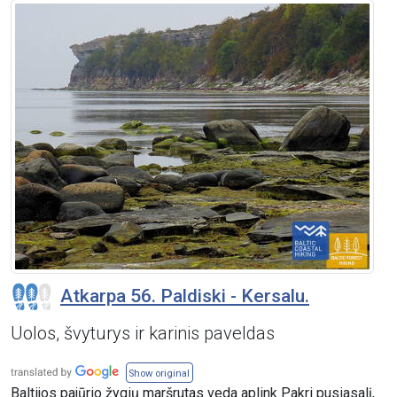
Atkarpa 56. Paldiski - Kersalu.
Uolos, švyturys ir karinis paveldas
Show original
Baltijos pajūrio žygių maršrutas veda aplink Pakri pusiasalį,