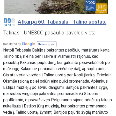
Atkarpa 60. Tabasalu - Talino uostas.
Talinas - UNESCO pasaulio paveldo vieta
Show original
Netoli Tabasalu Baltijos pakrantės pėsčiųjų maršrutas kerta
Talino ribą ir eina per Tiskre ir Vismeistri rajonus, kad
pasiektų Kakumäe paplūdimį, kur galėsite pasivaikščioti po
miškingą Kakumäe pusiasalio viršutinę dalį, apsuptą uolų.
Čia atsiveria vaizdas į Talino uostą per Kopli įlanką. Priešais
Õismäe rajoną palei pajūrį eina puiki promenada. Aplenkus
Estijos muziejų po atviru dangumi, Baltijos pakrantės žygių
maršrutas vingiuoja pakrantės promenada iki Stroomi
paplūdimio, o pravažiavęs Pelguranos rajoną pėsčiųjų takais
nukeliauja į Estijos jūrų muziejų, kur pakrantės promenada
veda į. Talino uostą, žymintį Baltijos pajūrio žygių maršruto