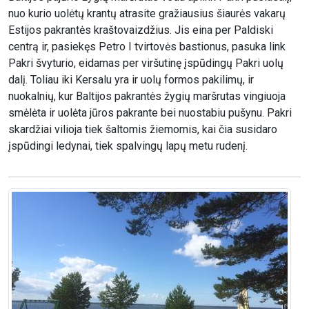
nuo kurio uolėtų krantų atrasite gražiausius šiaurės vakarų
Estijos pakrantės kraštovaizdžius. Jis eina per Paldiski
centrą ir, pasiekęs Petro I tvirtovės bastionus, pasuka link
Pakri švyturio, eidamas per viršutinę įspūdingų Pakri uolų
dalį. Toliau iki Kersalu yra ir uolų formos pakilimų, ir
nuokalnių, kur Baltijos pakrantės žygių maršrutas vingiuoja
smėlėta ir uolėta jūros pakrante bei nuostabiu pušynu. Pakri
skardžiai vilioja tiek šaltomis žiemomis, kai čia susidaro
įspūdingi ledynai, tiek spalvingų lapų metu rudenį.