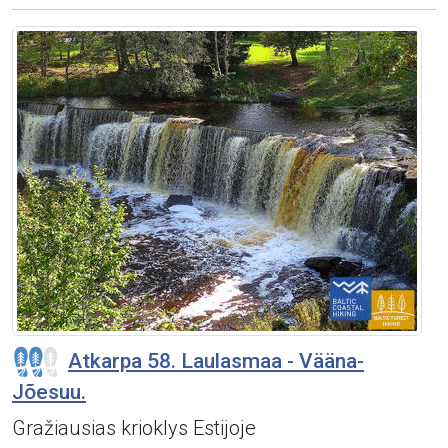
Atkarpa 58. Laulasmaa - Vääna-
Jõesuu.
Gražiausias krioklys Estijoje