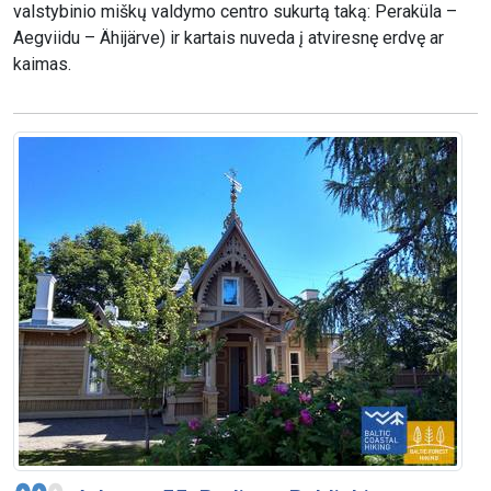
valstybinio miškų valdymo centro sukurtą taką: Peraküla –
Aegviidu – Ähijärve) ir kartais nuveda į atviresnę erdvę ar
kaimas.