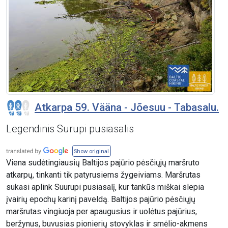
Atkarpa 59. Vääna - Jõesuu - Tabasalu.
Legendinis Surupi pusiasalis
Show original
Viena sudėtingiausių Baltijos pajūrio pėsčiųjų maršruto
atkarpų, tinkanti tik patyrusiems žygeiviams. Maršrutas
sukasi aplink Suurupi pusiasalį, kur tankūs miškai slepia
įvairių epochų karinį paveldą. Baltijos pajūrio pėsčiųjų
maršrutas vingiuoja per apaugusius ir uolėtus pajūrius,
beržynus, buvusias pionierių stovyklas ir smėlio-akmens