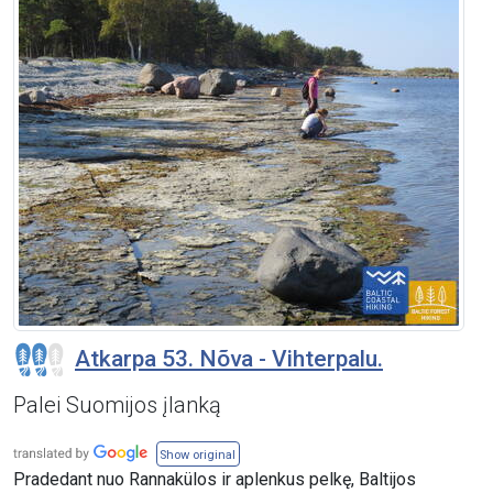
Atkarpa 53. Nõva - Vihterpalu.
Palei Suomijos įlanką
Show original
Pradedant nuo Rannakülos ir aplenkus pelkę, Baltijos