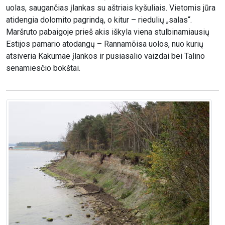
uolas, saugančias įlankas su aštriais kyšuliais. Vietomis jūra
atidengia dolomito pagrindą, o kitur – riedulių „salas“.
Maršruto pabaigoje prieš akis iškyla viena stulbinamiausių
Estijos pamario atodangų – Rannamõisa uolos, nuo kurių
atsiveria Kakumäe įlankos ir pusiasalio vaizdai bei Talino
senamiesčio bokštai.