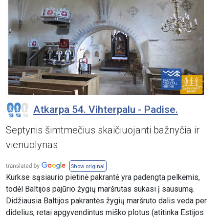
Atkarpa 54. Vihterpalu - Padise.
Septynis šimtmečius skaičiuojanti bažnyčia ir
vienuolynas
Show original
Kurkse sąsiaurio pietinė pakrantė yra padengta pelkėmis,
todėl Baltijos pajūrio žygių maršrutas sukasi į sausumą.
Didžiausia Baltijos pakrantės žygių maršruto dalis veda per
didelius, retai apgyvendintus miško plotus (atitinka Estijos