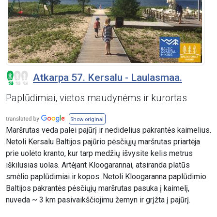
Atkarpa 57. Kersalu - Laulasmaa.
Paplūdimiai, vietos maudynėms ir kurortas
Show original
Maršrutas veda palei pajūrį ir nedidelius pakrantės kaimelius.
Netoli Kersalu Baltijos pajūrio pėsčiųjų maršrutas priartėja
prie uolėto kranto, kur tarp medžių išvysite kelis metrus
iškilusias uolas. Artėjant Kloogarannai, atsiranda platūs
smėlio paplūdimiai ir kopos. Netoli Kloogaranna paplūdimio
Baltijos pakrantės pėsčiųjų maršrutas pasuka į kaimelį,
nuveda ~ 3 km pasivaikščiojimu žemyn ir grįžta į pajūrį.