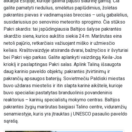
atkarpa Estijoje, kurioje galima pajusti šiaurinę gamtą. Čia
galite pamatyti riedulius, smėlėtus paplūdimius, žolėtas
pakrantės pievas ir vadinamąsias breccias – uolų gabalėlius,
susidariusius po senovinio meteorito sprogimo. Čia stūkso
Pakri skardis: tai įspūdingiausia Baltijos šalyse pakrantės
skardžio siena, kurios aukštis siekia 24 m. Maršrutas eina
netoli pajūrio, retkarčiais važiuojant miško ir užmiesčio
keliais. Kraštovaizdyje atsiranda dvarai, bažnyčios ir švyturiai
bei Pakri vėjo parkas. Galite aplankyti vaizdingą Keila-Joa
krioklį ir paslaptingas Pakri salas. Aplink Taliną išsaugota
daug karinio paveldo objektų: pakrantės įtvirtinimų ir
pakrančių apsaugos baterijų. Sovietmečiu Paldiski miestas
buvo uždaras miestelis ir itin slapta karinė aikštelė, kurioje
buvo specialiai pastatytas branduolinis povandeninis
reaktorius – karinių specialistų mokymo centras. Baltijos
pakrantės žygių maršrutas baigiasi Talino centre, viduramžių
senamiestyje, kuris yra įtrauktas į UNESCO pasaulio paveldo
sąrašą.