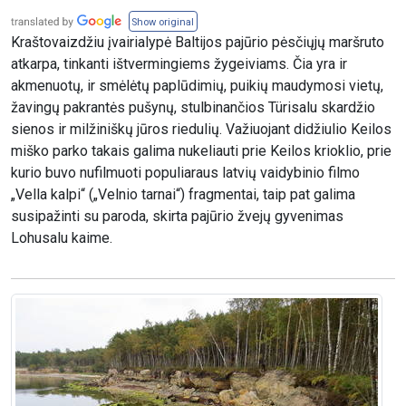
Show original
Kraštovaizdžiu įvairialypė Baltijos pajūrio pėsčiųjų maršruto
atkarpa, tinkanti ištvermingiems žygeiviams. Čia yra ir
akmenuotų, ir smėlėtų paplūdimių, puikių maudymosi vietų,
žavingų pakrantės pušynų, stulbinančios Türisalu skardžio
sienos ir milžiniškų jūros riedulių. Važiuojant didžiulio Keilos
miško parko takais galima nukeliauti prie Keilos krioklio, prie
kurio buvo nufilmuoti populiaraus latvių vaidybinio filmo
„Vella kalpi“ („Velnio tarnai“) fragmentai, taip pat galima
susipažinti su paroda, skirta pajūrio žvejų gyvenimas
Lohusalu kaime.