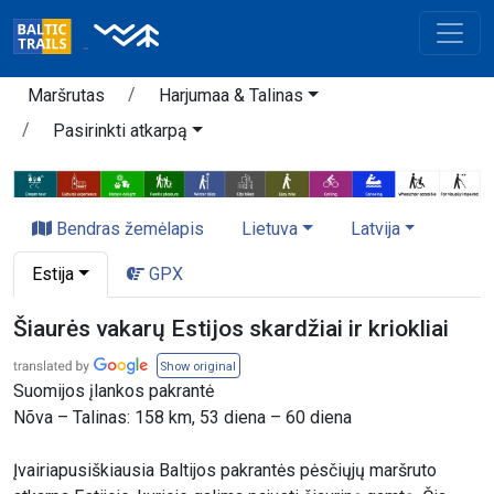
Maršrutas
Harjumaa & Talinas
Pasirinkti atkarpą
Bendras žemėlapis
Lietuva
Latvija
Estija
GPX
Šiaurės vakarų Estijos skardžiai ir kriokliai
Show original
Suomijos įlankos pakrantė
Nõva – Talinas: 158 km, 53 diena – 60 diena
Įvairiapusiškiausia Baltijos pakrantės pėsčiųjų maršruto