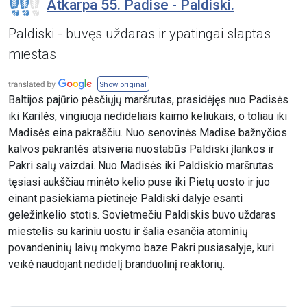
Atkarpa 55. Padise - Paldiski.
Paldiski - buvęs uždaras ir ypatingai slaptas
miestas
Show original
Baltijos pajūrio pėsčiųjų maršrutas, prasidėjęs nuo Padisės
iki Karilės, vingiuoja nedideliais kaimo keliukais, o toliau iki
Madisės eina pakraščiu. Nuo senovinės Madise bažnyčios
kalvos pakrantės atsiveria nuostabūs Paldiski įlankos ir
Pakri salų vaizdai. Nuo Madisės iki Paldiskio maršrutas
tęsiasi aukščiau minėto kelio puse iki Pietų uosto ir juo
einant pasiekiama pietinėje Paldiski dalyje esanti
geležinkelio stotis. Sovietmečiu Paldiskis buvo uždaras
miestelis su kariniu uostu ir šalia esančia atominių
povandeninių laivų mokymo baze Pakri pusiasalyje, kuri
veikė naudojant nedidelį branduolinį reaktorių.