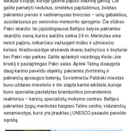
atkarpa Estijoje, kurioje galima pajusti šiaurinę gamtą. Čia
galite pamatyti riedulius, smėlėtus paplūdimius, žolėtas
pakrantės pievas ir vadinamąsias breccias – uolų gabalėlius,
susidariusius po senovinio meteorito sprogimo. Čia stūkso
Pakri skardis: tai įspūdingiausia Baltijos šalyse pakrantės
skardžio siena, kurios aukštis siekia 24 m. Maršrutas eina
netoli pajūrio, retkarčiais važiuojant miško ir užmiesčio
keliais. Kraštovaizdyje atsiranda dvarai, bažnyčios ir švyturiai
bei Pakri vėjo parkas. Galite aplankyti vaizdingą Keila-Joa
krioklį ir paslaptingas Pakri salas. Aplink Taliną išsaugota
daug karinio paveldo objektų: pakrantės įtvirtinimų ir
pakrančių apsaugos baterijų. Sovietmečiu Paldiski miestas
buvo uždaras miestelis ir itin slapta karinė aikštelė, kurioje
buvo specialiai pastatytas branduolinis povandeninis
reaktorius – karinių specialistų mokymo centras. Baltijos
pakrantės žygių maršrutas baigiasi Talino centre, viduramžių
senamiestyje, kuris yra įtrauktas į UNESCO pasaulio paveldo
sąrašą.