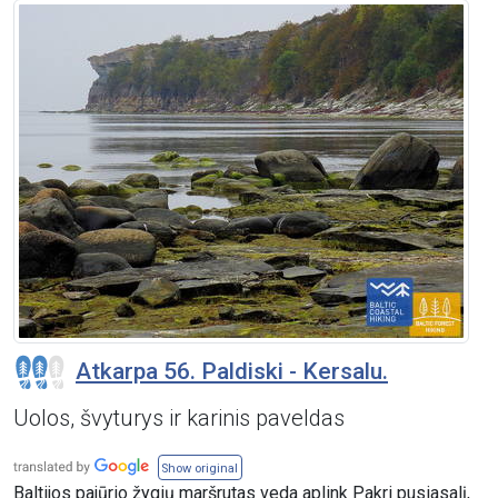
Atkarpa 56. Paldiski - Kersalu.
Uolos, švyturys ir karinis paveldas
Show original
Baltijos pajūrio žygių maršrutas veda aplink Pakri pusiasalį,