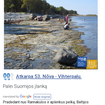
Atkarpa 53. Nõva - Vihterpalu.
Palei Suomijos įlanką
Show original
Pradedant nuo Rannakülos ir aplenkus pelkę, Baltijos