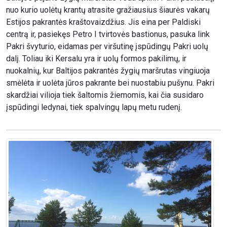
nuo kurio uolėtų krantų atrasite gražiausius šiaurės vakarų
Estijos pakrantės kraštovaizdžius. Jis eina per Paldiski
centrą ir, pasiekęs Petro I tvirtovės bastionus, pasuka link
Pakri švyturio, eidamas per viršutinę įspūdingų Pakri uolų
dalį. Toliau iki Kersalu yra ir uolų formos pakilimų, ir
nuokalnių, kur Baltijos pakrantės žygių maršrutas vingiuoja
smėlėta ir uolėta jūros pakrante bei nuostabiu pušynu. Pakri
skardžiai vilioja tiek šaltomis žiemomis, kai čia susidaro
įspūdingi ledynai, tiek spalvingų lapų metu rudenį.