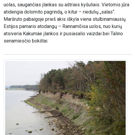
uolas, saugančias įlankas su aštriais kyšuliais. Vietomis jūra
atidengia dolomito pagrindą, o kitur – riedulių „salas“.
Maršruto pabaigoje prieš akis iškyla viena stulbinamiausių
Estijos pamario atodangų – Rannamõisa uolos, nuo kurių
atsiveria Kakumäe įlankos ir pusiasalio vaizdai bei Talino
senamiesčio bokštai.