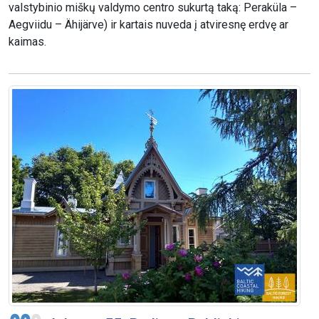
valstybinio miškų valdymo centro sukurtą taką: Peraküla –
Aegviidu – Ähijärve) ir kartais nuveda į atviresnę erdvę ar
kaimas.