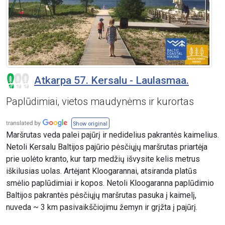
Atkarpa 57. Kersalu - Laulasmaa.
Paplūdimiai, vietos maudynėms ir kurortas
Show original
Maršrutas veda palei pajūrį ir nedidelius pakrantės kaimelius.
Netoli Kersalu Baltijos pajūrio pėsčiųjų maršrutas priartėja
prie uolėto kranto, kur tarp medžių išvysite kelis metrus
iškilusias uolas. Artėjant Kloogarannai, atsiranda platūs
smėlio paplūdimiai ir kopos. Netoli Kloogaranna paplūdimio
Baltijos pakrantės pėsčiųjų maršrutas pasuka į kaimelį,
nuveda ~ 3 km pasivaikščiojimu žemyn ir grįžta į pajūrį.