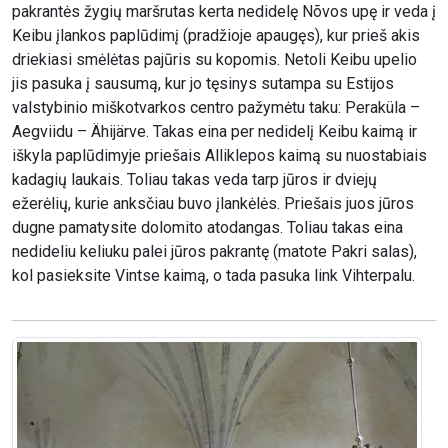
pakrantės žygių maršrutas kerta nedidelę Nõvos upę ir veda į
Keibu įlankos paplūdimį (pradžioje apaugęs), kur prieš akis
driekiasi smėlėtas pajūris su kopomis. Netoli Keibu upelio
jis pasuka į sausumą, kur jo tęsinys sutampa su Estijos
valstybinio miškotvarkos centro pažymėtu taku: Peraküla –
Aegviidu – Ähijärve. Takas eina per nedidelį Keibu kaimą ir
iškyla paplūdimyje priešais Alliklepos kaimą su nuostabiais
kadagių laukais. Toliau takas veda tarp jūros ir dviejų
ežerėlių, kurie anksčiau buvo įlankėlės. Priešais juos jūros
dugne pamatysite dolomito atodangas. Toliau takas eina
nedideliu keliuku palei jūros pakrantę (matote Pakri salas),
kol pasieksite Vintse kaimą, o tada pasuka link Vihterpalu.