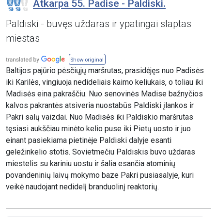
Atkarpa 55. Padise - Paldiski.
Paldiski - buvęs uždaras ir ypatingai slaptas
miestas
Show original
Baltijos pajūrio pėsčiųjų maršrutas, prasidėjęs nuo Padisės
iki Karilės, vingiuoja nedideliais kaimo keliukais, o toliau iki
Madisės eina pakraščiu. Nuo senovinės Madise bažnyčios
kalvos pakrantės atsiveria nuostabūs Paldiski įlankos ir
Pakri salų vaizdai. Nuo Madisės iki Paldiskio maršrutas
tęsiasi aukščiau minėto kelio puse iki Pietų uosto ir juo
einant pasiekiama pietinėje Paldiski dalyje esanti
geležinkelio stotis. Sovietmečiu Paldiskis buvo uždaras
miestelis su kariniu uostu ir šalia esančia atominių
povandeninių laivų mokymo baze Pakri pusiasalyje, kuri
veikė naudojant nedidelį branduolinį reaktorių.