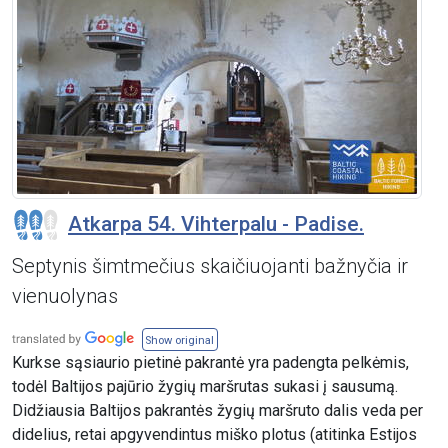
Atkarpa 54. Vihterpalu - Padise.
Septynis šimtmečius skaičiuojanti bažnyčia ir
vienuolynas
Show original
Kurkse sąsiaurio pietinė pakrantė yra padengta pelkėmis,
todėl Baltijos pajūrio žygių maršrutas sukasi į sausumą.
Didžiausia Baltijos pakrantės žygių maršruto dalis veda per
didelius, retai apgyvendintus miško plotus (atitinka Estijos