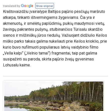
Show original
Kraštovaizdžiu įvairialypė Baltijos pajūrio pėsčiųjų maršruto
atkarpa, tinkanti ištvermingiems žygeiviams. Čia yra ir
akmenuotų, ir smėlėtų paplūdimių, puikių maudymosi vietų,
žavingų pakrantės pušynų, stulbinančios Türisalu skardžio
sienos ir milžiniškų jūros riedulių. Važiuojant didžiulio Keilos
miško parko takais galima nukeliauti prie Keilos krioklio, prie
kurio buvo nufilmuoti populiaraus latvių vaidybinio filmo
„Vella kalpi“ („Velnio tarnai“) fragmentai, taip pat galima
susipažinti su paroda, skirta pajūrio žvejų gyvenimas
Lohusalu kaime.