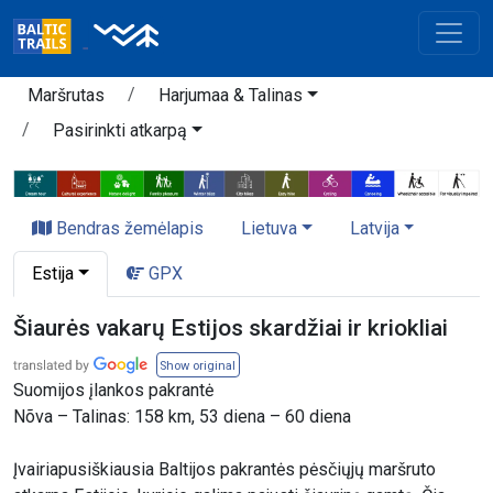
Maršrutas
Harjumaa & Talinas
Pasirinkti atkarpą
Bendras žemėlapis
Lietuva
Latvija
Estija
GPX
Šiaurės vakarų Estijos skardžiai ir kriokliai
Show original
Suomijos įlankos pakrantė
Nõva – Talinas: 158 km, 53 diena – 60 diena
Įvairiapusiškiausia Baltijos pakrantės pėsčiųjų maršruto