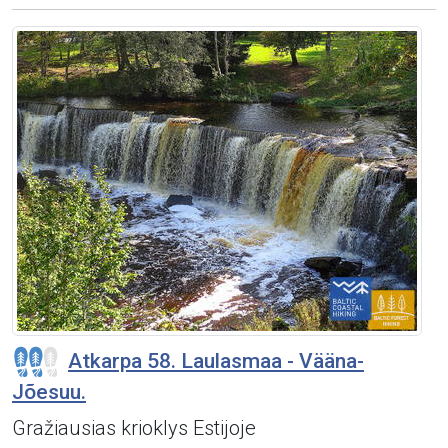
Atkarpa 58. Laulasmaa - Vääna-
Jõesuu.
Gražiausias krioklys Estijoje