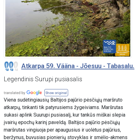
Atkarpa 59. Vääna - Jõesuu - Tabasalu.
Legendinis Surupi pusiasalis
Show original
Viena sudėtingiausių Baltijos pajūrio pėsčiųjų maršruto
atkarpų, tinkanti tik patyrusiems žygeiviams. Maršrutas
sukasi aplink Suurupi pusiasalį, kur tankūs miškai slepia
įvairių epochų karinį paveldą. Baltijos pajūrio pėsčiųjų
maršrutas vingiuoja per apaugusius ir uolėtus pajūrius,
beržynus, buvusias pionierių stovyklas ir smėlio-akmens