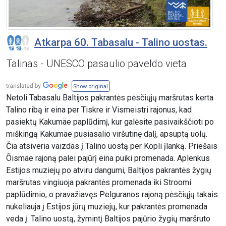
Atkarpa 60. Tabasalu - Talino uostas.
Talinas - UNESCO pasaulio paveldo vieta
Show original
Netoli Tabasalu Baltijos pakrantės pėsčiųjų maršrutas kerta
Talino ribą ir eina per Tiskre ir Vismeistri rajonus, kad
pasiektų Kakumäe paplūdimį, kur galėsite pasivaikščioti po
miškingą Kakumäe pusiasalio viršutinę dalį, apsuptą uolų.
Čia atsiveria vaizdas į Talino uostą per Kopli įlanką. Priešais
Õismäe rajoną palei pajūrį eina puiki promenada. Aplenkus
Estijos muziejų po atviru dangumi, Baltijos pakrantės žygių
maršrutas vingiuoja pakrantės promenada iki Stroomi
paplūdimio, o pravažiavęs Pelguranos rajoną pėsčiųjų takais
nukeliauja į Estijos jūrų muziejų, kur pakrantės promenada
veda į. Talino uostą, žymintį Baltijos pajūrio žygių maršruto