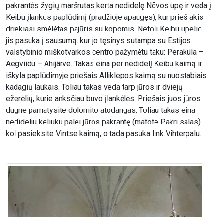
pakrantės žygių maršrutas kerta nedidelę Nõvos upę ir veda į
Keibu įlankos paplūdimį (pradžioje apaugęs), kur prieš akis
driekiasi smėlėtas pajūris su kopomis. Netoli Keibu upelio
jis pasuka į sausumą, kur jo tęsinys sutampa su Estijos
valstybinio miškotvarkos centro pažymėtu taku: Peraküla –
Aegviidu – Ähijärve. Takas eina per nedidelį Keibu kaimą ir
iškyla paplūdimyje priešais Alliklepos kaimą su nuostabiais
kadagių laukais. Toliau takas veda tarp jūros ir dviejų
ežerėlių, kurie anksčiau buvo įlankėlės. Priešais juos jūros
dugne pamatysite dolomito atodangas. Toliau takas eina
nedideliu keliuku palei jūros pakrantę (matote Pakri salas),
kol pasieksite Vintse kaimą, o tada pasuka link Vihterpalu.