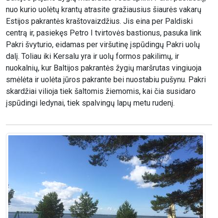
nuo kurio uolėtų krantų atrasite gražiausius šiaurės vakarų
Estijos pakrantės kraštovaizdžius. Jis eina per Paldiski
centrą ir, pasiekęs Petro I tvirtovės bastionus, pasuka link
Pakri švyturio, eidamas per viršutinę įspūdingų Pakri uolų
dalį. Toliau iki Kersalu yra ir uolų formos pakilimų, ir
nuokalnių, kur Baltijos pakrantės žygių maršrutas vingiuoja
smėlėta ir uolėta jūros pakrante bei nuostabiu pušynu. Pakri
skardžiai vilioja tiek šaltomis žiemomis, kai čia susidaro
įspūdingi ledynai, tiek spalvingų lapų metu rudenį.