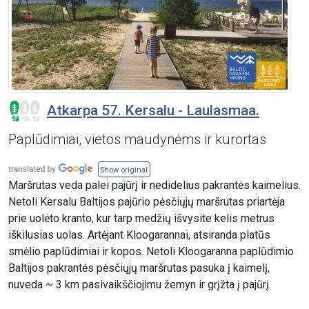
Atkarpa 57. Kersalu - Laulasmaa.
Paplūdimiai, vietos maudynėms ir kurortas
Show original
Maršrutas veda palei pajūrį ir nedidelius pakrantės kaimelius.
Netoli Kersalu Baltijos pajūrio pėsčiųjų maršrutas priartėja
prie uolėto kranto, kur tarp medžių išvysite kelis metrus
iškilusias uolas. Artėjant Kloogarannai, atsiranda platūs
smėlio paplūdimiai ir kopos. Netoli Kloogaranna paplūdimio
Baltijos pakrantės pėsčiųjų maršrutas pasuka į kaimelį,
nuveda ~ 3 km pasivaikščiojimu žemyn ir grįžta į pajūrį.