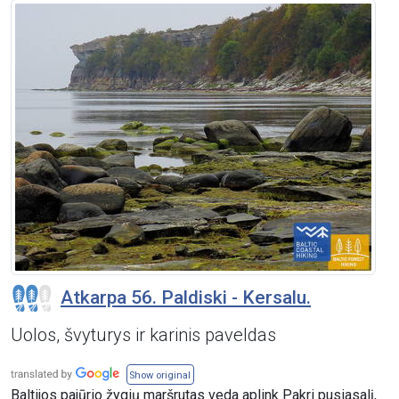
Atkarpa 56. Paldiski - Kersalu.
Uolos, švyturys ir karinis paveldas
Show original
Baltijos pajūrio žygių maršrutas veda aplink Pakri pusiasalį,