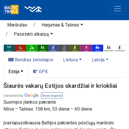
Maršrutas
Harjumaa & Talinas
Pasirinkti atkarpą
Bendras žemėlapis
Lietuva
Latvija
Estija
GPX
Šiaurės vakarų Estijos skardžiai ir kriokliai
Show original
Suomijos įlankos pakrantė
Nõva – Talinas: 158 km, 53 diena – 60 diena
Įvairiapusiškiausia Baltijos pakrantės pėsčiųjų maršruto