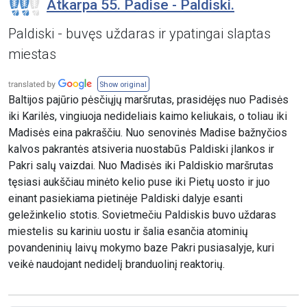
Atkarpa 55. Padise - Paldiski.
Paldiski - buvęs uždaras ir ypatingai slaptas
miestas
Show original
Baltijos pajūrio pėsčiųjų maršrutas, prasidėjęs nuo Padisės
iki Karilės, vingiuoja nedideliais kaimo keliukais, o toliau iki
Madisės eina pakraščiu. Nuo senovinės Madise bažnyčios
kalvos pakrantės atsiveria nuostabūs Paldiski įlankos ir
Pakri salų vaizdai. Nuo Madisės iki Paldiskio maršrutas
tęsiasi aukščiau minėto kelio puse iki Pietų uosto ir juo
einant pasiekiama pietinėje Paldiski dalyje esanti
geležinkelio stotis. Sovietmečiu Paldiskis buvo uždaras
miestelis su kariniu uostu ir šalia esančia atominių
povandeninių laivų mokymo baze Pakri pusiasalyje, kuri
veikė naudojant nedidelį branduolinį reaktorių.