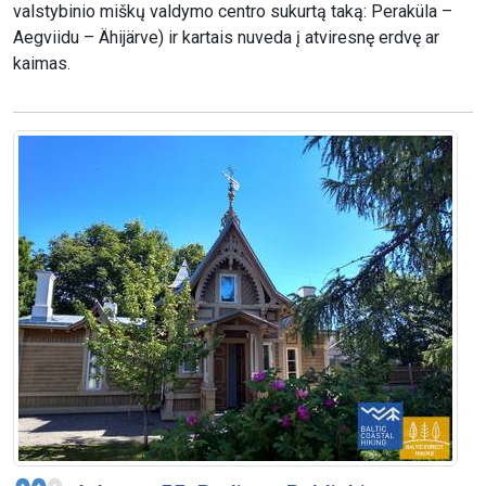
valstybinio miškų valdymo centro sukurtą taką: Peraküla –
Aegviidu – Ähijärve) ir kartais nuveda į atviresnę erdvę ar
kaimas.