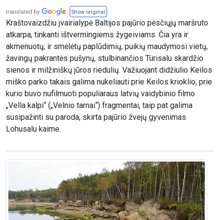
Show original
Kraštovaizdžiu įvairialypė Baltijos pajūrio pėsčiųjų maršruto
atkarpa, tinkanti ištvermingiems žygeiviams. Čia yra ir
akmenuotų, ir smėlėtų paplūdimių, puikių maudymosi vietų,
žavingų pakrantės pušynų, stulbinančios Türisalu skardžio
sienos ir milžiniškų jūros riedulių. Važiuojant didžiulio Keilos
miško parko takais galima nukeliauti prie Keilos krioklio, prie
kurio buvo nufilmuoti populiaraus latvių vaidybinio filmo
„Vella kalpi“ („Velnio tarnai“) fragmentai, taip pat galima
susipažinti su paroda, skirta pajūrio žvejų gyvenimas
Lohusalu kaime.