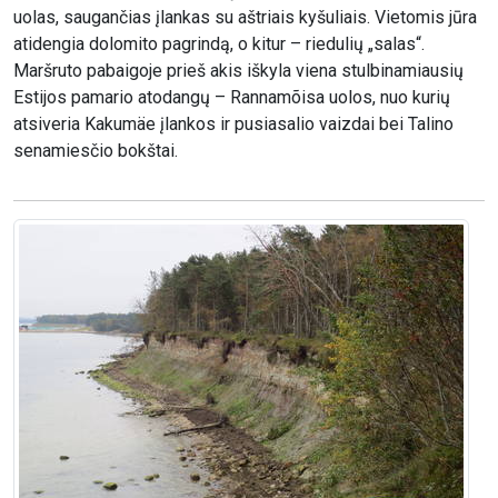
uolas, saugančias įlankas su aštriais kyšuliais. Vietomis jūra
atidengia dolomito pagrindą, o kitur – riedulių „salas“.
Maršruto pabaigoje prieš akis iškyla viena stulbinamiausių
Estijos pamario atodangų – Rannamõisa uolos, nuo kurių
atsiveria Kakumäe įlankos ir pusiasalio vaizdai bei Talino
senamiesčio bokštai.