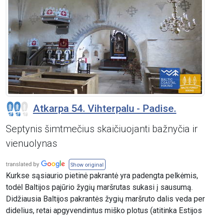
Atkarpa 54. Vihterpalu - Padise.
Septynis šimtmečius skaičiuojanti bažnyčia ir
vienuolynas
Show original
Kurkse sąsiaurio pietinė pakrantė yra padengta pelkėmis,
todėl Baltijos pajūrio žygių maršrutas sukasi į sausumą.
Didžiausia Baltijos pakrantės žygių maršruto dalis veda per
didelius, retai apgyvendintus miško plotus (atitinka Estijos