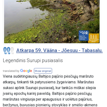
Atkarpa 59. Vääna - Jõesuu - Tabasalu.
Legendinis Surupi pusiasalis
Show original
Viena sudėtingiausių Baltijos pajūrio pėsčiųjų maršruto
atkarpų, tinkanti tik patyrusiems žygeiviams. Maršrutas
sukasi aplink Suurupi pusiasalį, kur tankūs miškai slepia
įvairių epochų karinį paveldą. Baltijos pajūrio pėsčiųjų
maršrutas vingiuoja per apaugusius ir uolėtus pajūrius,
beržynus, buvusias pionierių stovyklas ir smėlio-akmens