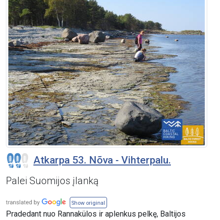
Atkarpa 53. Nõva - Vihterpalu.
Palei Suomijos įlanką
Show original
Pradedant nuo Rannakülos ir aplenkus pelkę, Baltijos