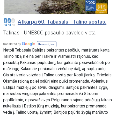
Atkarpa 60. Tabasalu - Talino uostas.
Talinas - UNESCO pasaulio paveldo vieta
Show original
Netoli Tabasalu Baltijos pakrantės pėsčiųjų maršrutas kerta
Talino ribą ir eina per Tiskre ir Vismeistri rajonus, kad
pasiektų Kakumäe paplūdimį, kur galėsite pasivaikščioti po
miškingą Kakumäe pusiasalio viršutinę dalį, apsuptą uolų.
Čia atsiveria vaizdas į Talino uostą per Kopli įlanką. Priešais
Õismäe rajoną palei pajūrį eina puiki promenada. Aplenkus
Estijos muziejų po atviru dangumi, Baltijos pakrantės žygių
maršrutas vingiuoja pakrantės promenada iki Stroomi
paplūdimio, o pravažiavęs Pelguranos rajoną pėsčiųjų takais
nukeliauja į Estijos jūrų muziejų, kur pakrantės promenada
veda į. Talino uostą, žymintį Baltijos pajūrio žygių maršruto