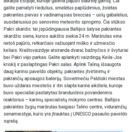
atkarpa Estijoje, kurioje galima pajusti šiaurinę gamtą. Čia
galite pamatyti riedulius, smėlėtus paplūdimius, žolėtas
pakrantės pievas ir vadinamąsias breccias – uolų gabalėlius,
susidariusius po senovinio meteorito sprogimo. Čia stūkso
Pakri skardis: tai įspūdingiausia Baltijos šalyse pakrantės
skardžio siena, kurios aukštis siekia 24 m. Maršrutas eina
netoli pajūrio, retkarčiais važiuojant miško ir užmiesčio
keliais. Kraštovaizdyje atsiranda dvarai, bažnyčios ir švyturiai
bei Pakri vėjo parkas. Galite aplankyti vaizdingą Keila-Joa
krioklį ir paslaptingas Pakri salas. Aplink Taliną išsaugota
daug karinio paveldo objektų: pakrantės įtvirtinimų ir
pakrančių apsaugos baterijų. Sovietmečiu Paldiski miestas
buvo uždaras miestelis ir itin slapta karinė aikštelė, kurioje
buvo specialiai pastatytas branduolinis povandeninis
reaktorius – karinių specialistų mokymo centras. Baltijos
pakrantės žygių maršrutas baigiasi Talino centre, viduramžių
senamiestyje, kuris yra įtrauktas į UNESCO pasaulio paveldo
sąrašą.