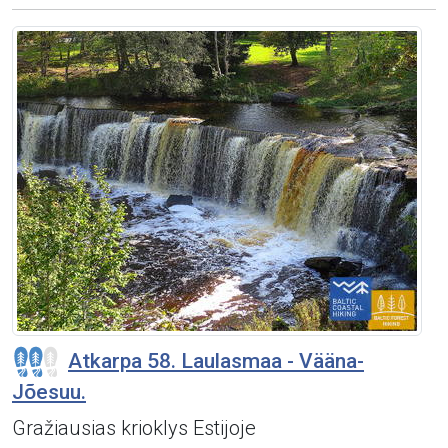
Atkarpa 58. Laulasmaa - Vääna-
Jõesuu.
Gražiausias krioklys Estijoje