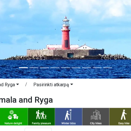
nd Ryga
Pasirinkti atkarpą
rmala and Ryga