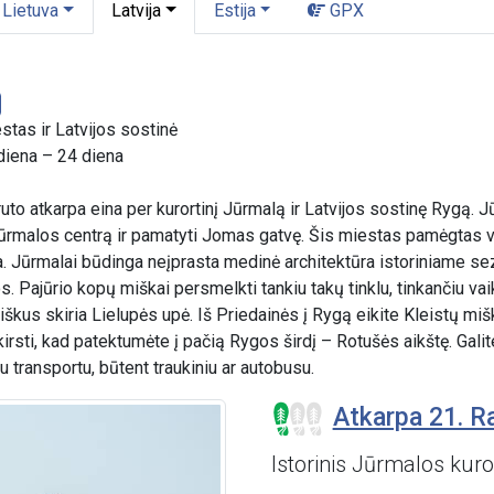
Lietuva
Latvija
Estija
GPX
stas ir Latvijos sostinė
diena – 24 diena
ruto atkarpa eina per kurortinį Jūrmalą ir Latvijos sostinę Rygą.
r Jūrmalos centrą ir pamatyti Jomas gatvę. Šis miestas pamėgtas 
 Jūrmalai būdinga neįprasta medinė architektūra istoriniame s
los. Pajūrio kopų miškai persmelkti tankiu takų tinklu, tinkančiu va
kus skiria Lielupės upė. Iš Priedainės į Rygą eikite Kleistų mišk
irsti, kad patektumėte į pačią Rygos širdį – Rotušės aikštę. Galit
u transportu, būtent traukiniu ar autobusu.
Atkarpa 21. R
Istorinis Jūrmalos kuro