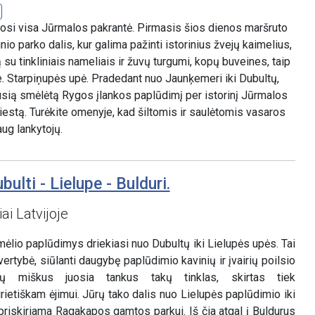
osi visa Jūrmalos pakrantė. Pirmasis šios dienos maršruto
io parko dalis, kur galima pažinti istorinius žvejų kaimelius,
u tinkliniais nameliais ir žuvų turgumi, kopų buveines, taip
e. Starpiņupės upė. Pradedant nuo Jaunķemeri iki Dubultų,
sią smėlėtą Rygos įlankos paplūdimį per istorinį Jūrmalos
 miestą. Turėkite omenyje, kad šiltomis ir saulėtomis vasaros
ug lankytojų.
ulti - Lielupe - Bulduri.
ai Latvijoje
ėlio paplūdimys driekiasi nuo Dubultų iki Lielupės upės. Tai
ertybė, siūlanti daugybę paplūdimio kavinių ir įvairių poilsio
pų miškus juosia tankus takų tinklas, skirtas tiek
rietiškam ėjimui. Jūrų tako dalis nuo Lielupės paplūdimio iki
riskiriama Ragakapos gamtos parkui. Iš čia atgal į Buldurus