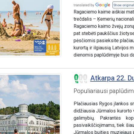
Show original
Ragaciemo kaime aiškiai mat
trečdalis – Ķemerių nacionalin
Ragaciemo kaimo žvejų zoną s
pat stebėti paukščius žiotys
pėsčiomis pasieksite plačiau
kurortą ir ilgiausią Latvijos
dienomis paplūdimyje bus da
Atkarpa 22. Dub
Populiariausi paplūdimi
Plačiausias Rygos įlankos sm
didžiausia Jūrmalos kurorto v
galimybių. Pakrantės ko
pasivaikščiojimams, tiek šiau
Jūrmalos buities muziejaus p