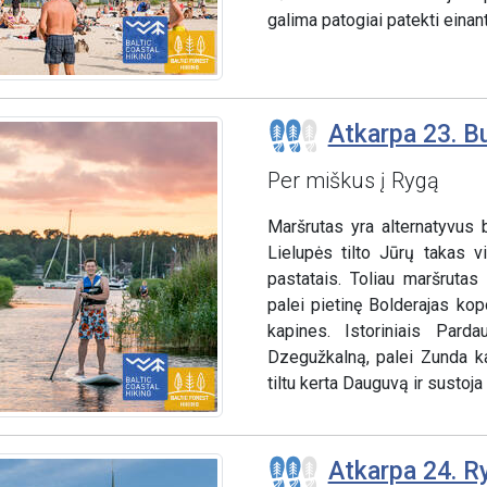
galima patogiai patekti einant 
Atkarpa 23. B
Per miškus į Rygą
Maršrutas yra alternatyvus 
Lielupės tilto Jūrų takas v
pastatais. Toliau maršrutas
palei pietinę Bolderajas ko
kapines. Istoriniais Pard
Dzegužkalną, palei Zunda k
tiltu kerta Dauguvą ir sustoj
Atkarpa 24. Ry