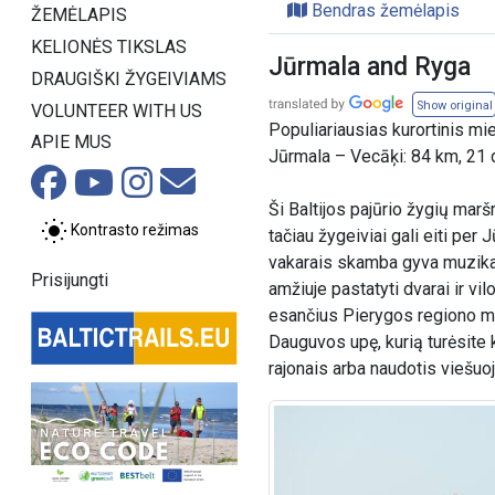
Bendras žemėlapis
ŽEMĖLAPIS
KELIONĖS TIKSLAS
Jūrmala and Ryga
DRAUGIŠKI ŽYGEIVIAMS
Show original
VOLUNTEER WITH US
Populiariausias kurortinis mie
APIE MUS
Jūrmala – Vecāķi: 84 km, 21 
Ši Baltijos pajūrio žygių marš
Kontrasto režimas
tačiau žygeiviai gali eiti pe
vakarais skamba gyva muzika.
Prisijungti
amžiuje pastatyti dvarai ir vi
esančius Pierygos regiono miš
Dauguvos upę, kurią turėsite k
rajonais arba naudotis viešuoj