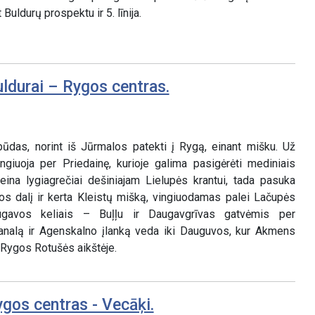
Buldurų prospektu ir 5. līnija.
uldurai – Rygos centras.
būdas, norint iš Jūrmalos patekti į Rygą, einant mišku. Už
ingiuoja per Priedainę, kurioje galima pasigėrėti mediniais
 eina lygiagrečiai dešiniajam Lielupės krantui, tada pasuka
pos dalį ir kerta Kleistų mišką, vingiuodamas palei Lačupės
augavos keliais – Buļļu ir Daugavgrīvas gatvėmis per
analą ir Agenskalno įlanką veda iki Dauguvos, kur Akmens
a Rygos Rotušės aikštėje.
gos centras - Vecāķi.