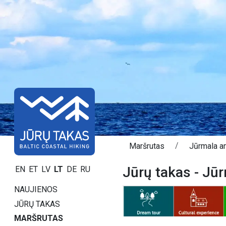
Maršrutas
Jūrmala a
Jūrų takas - Jū
EN
ET
LV
LT
DE
RU
NAUJIENOS
JŪRŲ TAKAS
MARŠRUTAS