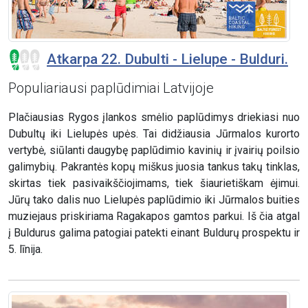
Atkarpa 22. Dubulti - Lielupe - Bulduri.
Populiariausi paplūdimiai Latvijoje
Plačiausias Rygos įlankos smėlio paplūdimys driekiasi nuo
Dubultų iki Lielupės upės. Tai didžiausia Jūrmalos kurorto
vertybė, siūlanti daugybę paplūdimio kavinių ir įvairių poilsio
galimybių. Pakrantės kopų miškus juosia tankus takų tinklas,
skirtas tiek pasivaikščiojimams, tiek šiaurietiškam ėjimui.
Jūrų tako dalis nuo Lielupės paplūdimio iki Jūrmalos buities
muziejaus priskiriama Ragakapos gamtos parkui. Iš čia atgal
į Buldurus galima patogiai patekti einant Buldurų prospektu ir
5. līnija.