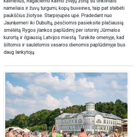
kaimelius, Ragaciemo kaimo žvejų zoną su tinkliniais
nameliais ir žuvų turgumi, kopų buveines, taip pat stebėti
paukščius žiotyse. Starpiņupės upė. Pradedant nuo
Jaunķemeri iki Dubultų, pėsčiomis pasieksite plačiausią
smėlėtą Rygos įlankos paplūdimį per istorinį Jūrmalos
kurortą ir ilgiausią Latvijos miestą. Turėkite omenyje, kad
šiltomis ir saulėtomis vasaros dienomis paplūdimyje bus
daug lankytojų.