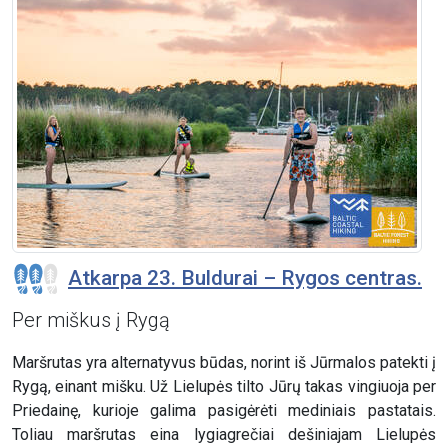
Atkarpa 23. Buldurai – Rygos centras.
Per miškus į Rygą
Maršrutas yra alternatyvus būdas, norint iš Jūrmalos patekti į
Rygą, einant mišku. Už Lielupės tilto Jūrų takas vingiuoja per
Priedainę, kurioje galima pasigėrėti mediniais pastatais.
Toliau maršrutas eina lygiagrečiai dešiniajam Lielupės