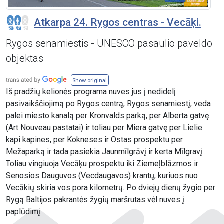
Atkarpa 24. Rygos centras - Vecāķi.
Rygos senamiestis - UNESCO pasaulio paveldo
objektas
Show original
Iš pradžių kelionės programa nuves jus į nedidelį
pasivaikščiojimą po Rygos centrą, Rygos senamiestį, veda
palei miesto kanalą per Kronvalds parką, per Alberta gatvę
(Art Nouveau pastatai) ir toliau per Miera gatvę per Lielie
kapi kapines, per Kokneses ir Ostas prospektu per
Mežaparką ir tada pasiekia Jaunmīlgrāvį ir kerta Mīlgravį .
Toliau vingiuoja Vecāķu prospektu iki Ziemeļblāzmos ir
Senosios Dauguvos (Vecdaugavos) krantų, kuriuos nuo
Vecākių skiria vos pora kilometrų. Po dviejų dienų žygio per
Rygą Baltijos pakrantės žygių maršrutas vėl nuves į
paplūdimį.