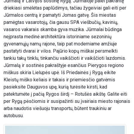
Jūrmalą ir Latvijos sostinę Rygą. Jūrmaloje palei pakrantę
driekiasi smėlėtas paplūdimys, tačiau žygeiviai gali eiti per
Jūrmalos centrą ir pamatyti Jomas gatvę. Šis miestas
pamėgtas vasarotojų, čia gausu SPA viešbučių, kavinių,
vasaros vakarais skamba gyva muzika. Jūrmalai būdinga
neįprasta medinė architektūra istoriniame sezoninių
gyvenamųjų namų rajone, taip pat moderniame amžiuje
pastatyti dvarai ir vilos. Pajūrio kopų miškai persmelkti
tankiu takų tinklu, tinkančiu vaikščioti ir vaikščioti lazdomis.
Jūrmalą ir sostinės pakraštyje esančius Pierygos regiono
miškus skiria Lielupės upė. Iš Priedainės į Rygą eikite
Kleistų miško keliais ir takais ir priemiesčio gatvėmis
pasieksite Dauguvos upę, kurią turėsite kirsti, kad
patektumėte į pačią Rygos širdį – Rotušės aikštę. Galite eiti
per Rygą pėsčiomis ir susipažinti su įvairiais miesto rajonais
arba naudotis viešuoju transportu, būtent traukiniu ar
autobusu.