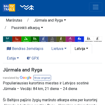
Maršrutas
Jūrmala and Ryga
Pasirinkti atkarpą
Bendras žemėlapis
Lietuva
Latvija
Estija
GPX
Jūrmala and Ryga
Show original
Populiariausias kurortinis miestas ir Latvijos sostinė
Jūrmala – Vecāķi: 84 km, 21 diena – 24 diena
Ši Baltijos pajūrio žygių maršruto atkarpa eina per kurortinį