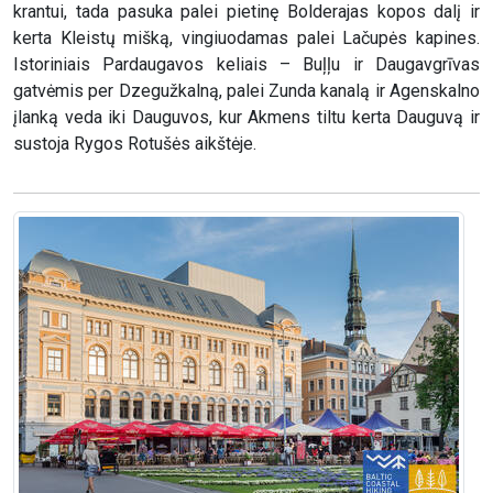
krantui, tada pasuka palei pietinę Bolderajas kopos dalį ir
kerta Kleistų mišką, vingiuodamas palei Lačupės kapines.
Istoriniais Pardaugavos keliais – Buļļu ir Daugavgrīvas
gatvėmis per Dzegužkalną, palei Zunda kanalą ir Agenskalno
įlanką veda iki Dauguvos, kur Akmens tiltu kerta Dauguvą ir
sustoja Rygos Rotušės aikštėje.