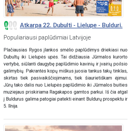
Atkarpa 22. Dubulti - Lielupe - Bulduri.
Populiariausi paplūdimiai Latvijoje
Plačiausias Rygos įlankos smėlio paplūdimys driekiasi nuo
Dubultų iki Lielupės upės. Tai didžiausia Jūrmalos kurorto
vertybė, siūlanti daugybę paplūdimio kavinių ir įvairių poilsio
galimybių. Pakrantės kopų miškus juosia tankus takų tinklas,
skirtas tiek pasivaikščiojimams, tiek šiaurietiškam ėjimui.
Jūrų tako dalis nuo Lielupės paplūdimio iki Jūrmalos buities
muziejaus priskiriama Ragakapos gamtos parkui. Iš čia atgal
į Buldurus galima patogiai patekti einant Buldurų prospektu ir
5. līnija.