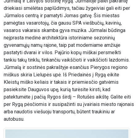
Jūrmalą ir Latvijos sostinę Rygą. Jūrmaloje palei pakrantę
driekiasi smėlėtas paplūdimys, tačiau žygeiviai gali eiti per
Jūrmalos centrą ir pamatyti Jomas gatvę. Šis miestas
pamėgtas vasarotojų, čia gausu SPA viešbučių, kavinių,
vasaros vakarais skamba gyva muzika. Jūrmalai būdinga
neįprasta medinė architektūra istoriniame sezoninių
gyvenamųjų namų rajone, taip pat moderniame amžiuje
pastatyti dvarai ir vilos. Pajūrio kopų miškai persmelkti
tankiu takų tinklu, tinkančiu vaikščioti ir vaikščioti lazdomis.
Jūrmalą ir sostinės pakraštyje esančius Pierygos regiono
miškus skiria Lielupės upė. Iš Priedainės į Rygą eikite
Kleistų miško keliais ir takais ir priemiesčio gatvėmis
pasieksite Dauguvos upę, kurią turėsite kirsti, kad
patektumėte į pačią Rygos širdį – Rotušės aikštę. Galite eiti
per Rygą pėsčiomis ir susipažinti su įvairiais miesto rajonais
arba naudotis viešuoju transportu, būtent traukiniu ar
autobusu.