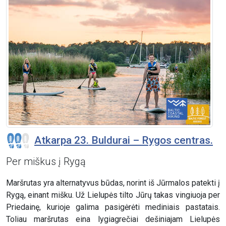
Atkarpa 23. Buldurai – Rygos centras.
Per miškus į Rygą
Maršrutas yra alternatyvus būdas, norint iš Jūrmalos patekti į
Rygą, einant mišku. Už Lielupės tilto Jūrų takas vingiuoja per
Priedainę, kurioje galima pasigėrėti mediniais pastatais.
Toliau maršrutas eina lygiagrečiai dešiniajam Lielupės