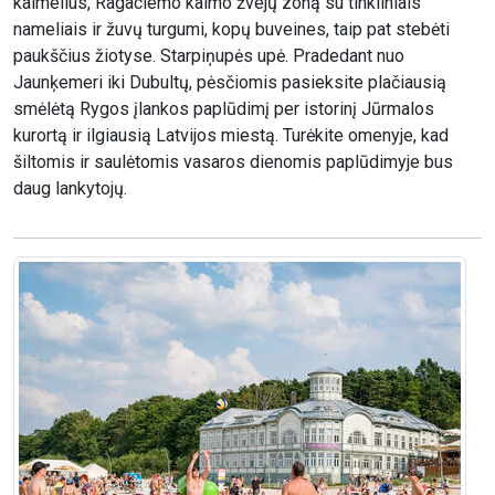
kaimelius, Ragaciemo kaimo žvejų zoną su tinkliniais
nameliais ir žuvų turgumi, kopų buveines, taip pat stebėti
paukščius žiotyse. Starpiņupės upė. Pradedant nuo
Jaunķemeri iki Dubultų, pėsčiomis pasieksite plačiausią
smėlėtą Rygos įlankos paplūdimį per istorinį Jūrmalos
kurortą ir ilgiausią Latvijos miestą. Turėkite omenyje, kad
šiltomis ir saulėtomis vasaros dienomis paplūdimyje bus
daug lankytojų.