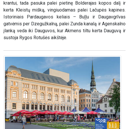
krantui, tada pasuka palei pietinę Bolderajas kopos dalį ir
kerta Kleistų mišką, vingiuodamas palei Lačupės kapines.
Istoriniais Pardaugavos keliais – Buļļu ir Daugavgrīvas
gatvėmis per Dzegužkalną, palei Zunda kanalą ir Agenskalno
įlanką veda iki Dauguvos, kur Akmens tiltu kerta Dauguvą ir
sustoja Rygos Rotušės aikštėje.