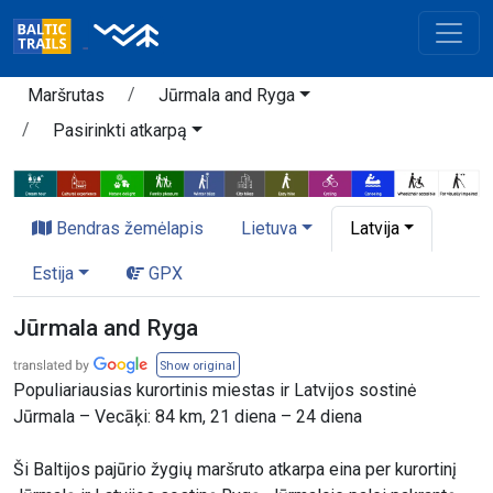
Maršrutas
Jūrmala and Ryga
Pasirinkti atkarpą
Bendras žemėlapis
Lietuva
Latvija
Estija
GPX
Jūrmala and Ryga
Show original
Populiariausias kurortinis miestas ir Latvijos sostinė
Jūrmala – Vecāķi: 84 km, 21 diena – 24 diena
Ši Baltijos pajūrio žygių maršruto atkarpa eina per kurortinį