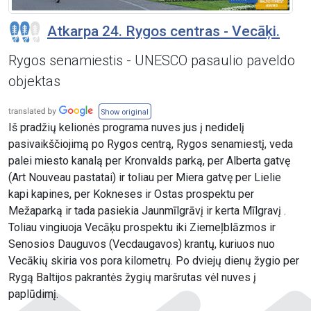
Atkarpa 24. Rygos centras - Vecāķi.
Rygos senamiestis - UNESCO pasaulio paveldo
objektas
Show original
Iš pradžių kelionės programa nuves jus į nedidelį
pasivaikščiojimą po Rygos centrą, Rygos senamiestį, veda
palei miesto kanalą per Kronvalds parką, per Alberta gatvę
(Art Nouveau pastatai) ir toliau per Miera gatvę per Lielie
kapi kapines, per Kokneses ir Ostas prospektu per
Mežaparką ir tada pasiekia Jaunmīlgrāvį ir kerta Mīlgravį .
Toliau vingiuoja Vecāķu prospektu iki Ziemeļblāzmos ir
Senosios Dauguvos (Vecdaugavos) krantų, kuriuos nuo
Vecākių skiria vos pora kilometrų. Po dviejų dienų žygio per
Rygą Baltijos pakrantės žygių maršrutas vėl nuves į
paplūdimį.