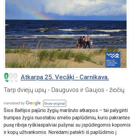
Atkarpa 25. Vecāķi - Carnikava.
Tarp dviejų upių - Dauguvos ir Gaujos - žiočių
Show original
Šios Baltijos pajūrio žygių maršruto atkarpos – tai palyginti
trumpas žygis nuostabiu smėlio paplūdimiu, kurio pakrantės
pusę riboja ryškiaspalviai pušynai su įspūdingomis kopomis
ir kopų užtvankomis. Norėdami patekti iš paplūdimio į