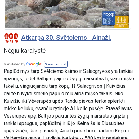
Atkarpa 30. Svētciems - Ainaži.
Nėgių karalystė
Show original
Paplūdimys tarp Svētciemo kaimo ir Salacgryvos yra tankiai
apaugęs, todėl Baltijos pajūrio žygių maršrutas tęsiasi miško
takeliu, vingiuojančiu tarp kopų. Iš Salacgrivos į Kuivižius
galite nuvykti smėlio paplūdimiu arba miško takais. Nuo
Kuivižių iki Vėverupės upės Randu pievas tenka aplenkti
miško keliuku, esančiu rytinėje A1 kelio pusėje. Pravažiavus
Vēverupės upę, Baltijos pakrantės žygių maršrutas grįžta į
tankiai apaugusį paplūdimį ir iš jo išeina šalia Blusupites
upės žiočių, kad pasiektų Ainaži prieplauką, eidami Kāpu ir
Valdemāra gatve. Latvijoje įveikėte ~ 580 km ir pasiekėte