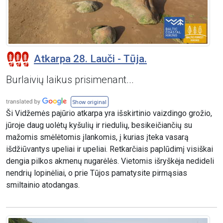
Atkarpa 28. Lauči - Tūja.
Burlaivių laikus prisimenant...
Show original
Ši Vidžemės pajūrio atkarpa yra išskirtinio vaizdingo grožio,
jūroje daug uolėtų kyšulių ir riedulių, besikeičiančių su
mažomis smėlėtomis įlankomis, į kurias įteka vasarą
išdžiūvantys upeliai ir upeliai. Retkarčiais paplūdimį visiškai
dengia pilkos akmenų nugarėlės. Vietomis išryškėja nedideli
nendrių lopinėliai, o prie Tūjos pamatysite pirmąsias
smiltainio atodangas.