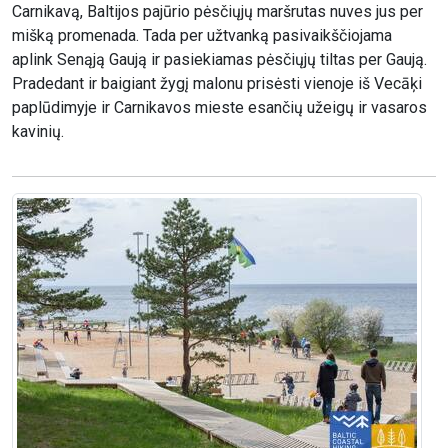
Carnikavą, Baltijos pajūrio pėsčiųjų maršrutas nuves jus per
mišką promenada. Tada per užtvanką pasivaikščiojama
aplink Senąją Gaują ir pasiekiamas pėsčiųjų tiltas per Gaują.
Pradedant ir baigiant žygį malonu prisėsti vienoje iš Vecāķi
paplūdimyje ir Carnikavos mieste esančių užeigų ir vasaros
kavinių.