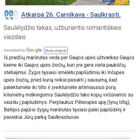
Atkarpa 26. Carnikava - Saulkrasti.
Saulėlydžio takas, užburiantis romantiškais
vaizdais
Show original
Iš pradžių maršrutas veda per Gaujos upės užtvankas Gaujos
kaime iki Gaujos upės žiočių, kuri yra gera vieta paukščių
stebėjimui. Žygis tęsiasi smėlėtu paplūdimiu iki Inčupės
upės žiočių, prieš kurią reikia pasukti į sausumą, kad
patektumėte iki tilto ir įveiktumėte artimiausius porą
kilometrų miškingomis Saulėlydžio tako kopų viršūnėmis su
vaizdu į papludimys. Perplaukus Pēterupės upę (lynų tiltą),
Baltijos pajūrio žygių maršrutas tęsiasi palei paplūdimį ir
pasiekia Jūrų parką Saulkrastuose.