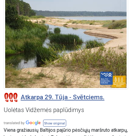
Atkarpa 29. Tūja - Svētciems.
Uolėtas Vidžemės paplūdimys
Show original
Viena gražiausių Baltijos pajūrio pėsčiųjų maršruto atkarpų,