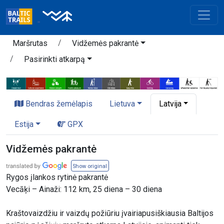
Maršrutas
Vidžemės pakrantė
Pasirinkti atkarpą
Bendras žemėlapis
Lietuva
Latvija
Estija
GPX
Vidžemės pakrantė
Show original
Rygos įlankos rytinė pakrantė
Vecāķi – Ainaži: 112 km, 25 diena – 30 diena
Kraštovaizdžiu ir vaizdų požiūriu įvairiapusiškiausia Baltijos