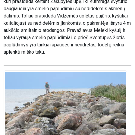
kuri prasideda kertant Zaķupytės upę. Iki Ķurmrags švyturio
daugiausia yra smėlio paplūdimių su nedidelėmis akmenų
dalimis. Toliau prasideda Vidžemės uolėtas pajūris: kyšuliai
kaitaliojasi su nedidelėmis įlankomis, o pakrantėje išnyra 4 m
aukščio smiltainio atodangos. Pravažiavus Meleki kyšulį ir
toliau vyrauja smėlio paplūdimiai, o prieš Šventupės žiotis
paplūdimys yra tankiai apaugęs ir nendrėtas, todėl jį reikia
aplenkti miško taku.