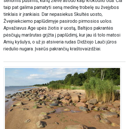
senomis pušimis, kurių žievė atrodo kaip krokodilo oda. Čia
taip pat galima pamatyti seną medinę trobelę su žvejybos
tinklais ir įrankiais. Dar nepasiekus Skultės uosto,
Žvejniekciemo paplūdimyje pasirodo pirmosios uolos.
Apvažiavus Age upės žiotis ir uostą, Baltijos pakrantės
pėsčiųjų maršrutas grįžta į paplūdimį, kur jau iš tolo matosi
Arnių kyšulys, o už jo atsiveria rudas Didžiojo Lauči jūros
riedulio nugara. Įvairūs pakrančių kraštovaizdžiai.