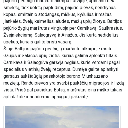
pajūrio pėsčiųjų maršruto atkarpa Latvijoje, apimanti tiek
smėlėtą, tiek uolėtą paplūdimį, pajūrio pievas, nendrynus,
kopas, smiltainio atodangas, miškus, kyšulius ir mažas
įlankėlės, žvejų kaimelius, aludes, mažų upių žiotys. Baltijos
pajūrio žygių maršrutas vingiuoja per Carnikavą, Saulkrastus,
Žvejniekciemą, Salacgryvą ir Ainažus. Jis kerta nedidelius
upelius, kuriais galite bristi vasarą.
Šioje Baltijos pajūrio pėsčiųjų maršruto atkarpoje rasite
Gaujos ir Salacos upių žiotis, kurias galima aplenkti tiltais.
Carnikava ir Salacgrīva garsėja nėgiais, kurie verdami pagal
specialius vietinių žvejų receptus. Duntėje galite aplankyti
garsaus aukštaūgių pasakotojo barono Miunhauzeno
muziejų. Randu pievos yra svarbi paukščių migracijos ir lizdų
vieta. Prieš pat pasiekus Estiją, maršrutas eina miško takais
aplink žole ir nendrėmis apaugusį pakrantę.