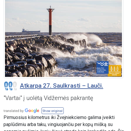
Atkarpa 27. Saulkrasti – Lauči.
"Vartai" į uolėtą Vidžemės pakrantę
Show original
Pirmuosius kilometrus iki Žvejniekciemo galima įveikti
paplūdimiu arba taku, vingiuojančiu per kopų mišką su