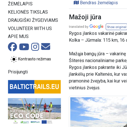
Bendras žemėlapis
ŽEMĖLAPIS
KELIONĖS TIKSLAS
Mažoji jūra
DRAUGIŠKI ŽYGEIVIAMS
Show original
VOLUNTEER WITH US
Rygos įlankos vakarinė pakra
APIE MUS
Kolka – Jūrmala: 115 km, 16 
Mažąja bangų jūra – vakarinę
Kontrasto režimas
Šliterės nacionaliniame parke, 
Rygos įlankos pakrante iki J
Prisijungti
įlankėlių prie Kaltenės, kur v
pramoninė žvejyba, kai kur ve
vietinius žvejus.