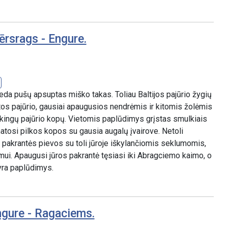
ērsrags - Engure.
eda pušų apsuptas miško takas. Toliau Baltijos pajūrio žygių
tos pajūrio, gausiai apaugusios nendrėmis ir kitomis žolėmis
iškingų pajūrio kopų. Vietomis paplūdimys grįstas smulkiais
matosi pilkos kopos su gausia augalų įvairove. Netoli
pakrantės pievos su toli jūroje iškylančiomis seklumomis,
ui. Apaugusi jūros pakrantė tęsiasi iki Abragciemo kaimo, o
yra paplūdimys.
ngure - Ragaciems.