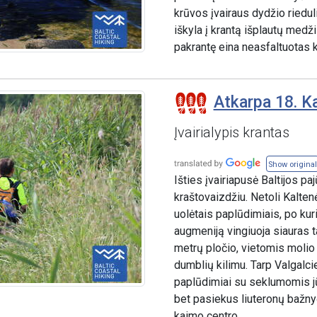
krūvos įvairaus dydžio rieduli
iškyla į krantą išplautų me
pakrantę eina neasfaltuotas k
Atkarpa 18. Ka
Įvairialypis krantas
Show original
Išties įvairiapusė Baltijos pa
kraštovaizdžiu. Netoli Kalte
uolėtais paplūdimiais, po kuri
augmeniją vingiuoja siauras 
metrų pločio, vietomis molio s
dumblių kilimu. Tarp Valgalc
paplūdimiai su seklumomis jū
bet pasiekus liuteronų bažnyč
kaimo centro.