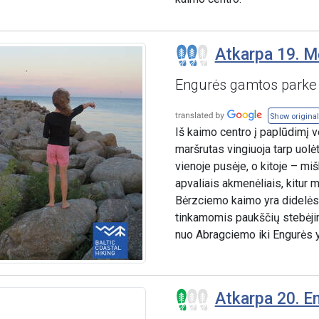
Atkarpa 19. M
Engurės gamtos parke
Show original
Iš kaimo centro į paplūdimį v
maršrutas vingiuoja tarp uolė
vienoje pusėje, o kitoje – m
apvaliais akmenėliais, kitur 
Bėrzciemo kaimo yra didelės 
tinkamomis paukščių stebėjim
nuo Abragciemo iki Engurės 
Atkarpa 20. E