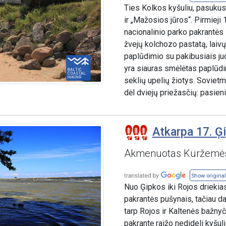
Ties Kolkos kyšuliu, pasukus 
ir „Mažosios jūros“. Pirmieji
nacionalinio parko pakrantės z
žvejų kolchozo pastatą, laivų
paplūdimio su pakibusiais juo
yra siauras smėlėtas paplūdim
seklių upelių žiotys. Sovietme
dėl dviejų priežasčių: pasien
Atkarpa 17. Ģi
Akmenuotas Kuržemės
Show original
Nuo Ģipkos iki Rojos driekia
pakrantės pušynais, tačiau d
tarp Rojos ir Kaltenės bažnyči
pakrantę raižo nedideli kyšuli