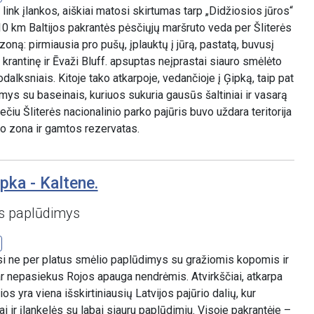
link įlankos, aiškiai matosi skirtumas tarp „Didžiosios jūros“
 10 km Baltijos pakrantės pėsčiųjų maršruto veda per Šliterės
oną: pirmiausia pro pušų, įplauktų į jūrą, pastatą, buvusį
 krantinę ir Ēvaži Bluff. apsuptas neįprastai siauro smėlėto
dalksniais. Kitoje tako atkarpoje, vedančioje į Ģipką, taip pat
ys su baseinais, kuriuos sukuria gausūs šaltiniai ir vasarą
čiu Šliterės nacionalinio parko pajūris buvo uždara teritorija
io zona ir gamtos rezervatas.
pka - Kaltene.
 paplūdimys
si ne per platus smėlio paplūdimys su gražiomis kopomis ir
ar nepasiekus Rojos apauga nendrėmis. Atvirkščiai, atkarpa
os yra viena išskirtiniausių Latvijos pajūrio dalių, kur
ai ir įlankelės su labai siauru paplūdimiu. Visoje pakrantėje –