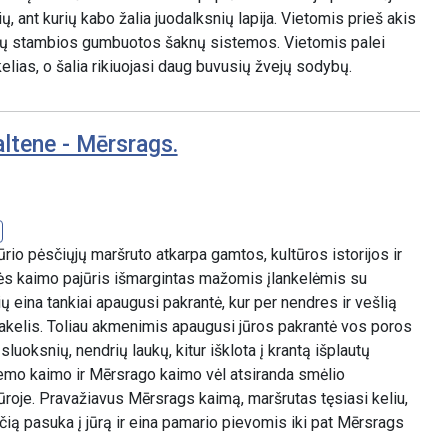
ų, ant kurių kabo žalia juodalksnių lapija. Vietomis prieš akis
džių stambios gumbuotos šaknų sistemos. Vietomis palei
elias, o šalia rikiuojasi daug buvusių žvejų sodybų.
ltene - Mērsrags.
jūrio pėsčiųjų maršruto atkarpa gamtos, kultūros istorijos ir
nės kaimo pajūris išmargintas mažomis įlankelėmis su
ų eina tankiai apaugusi pakrantė, kur per nendres ir vešlią
takelis. Toliau akmenimis apaugusi jūros pakrantė vos poros
luoksnių, nendrių laukų, kitur išklota į krantą išplautų
iemo kaimo ir Mērsrago kaimo vėl atsiranda smėlio
roje. Pravažiavus Mērsrags kaimą, maršrutas tęsiasi keliu,
ią pasuka į jūrą ir eina pamario pievomis iki pat Mērsrags