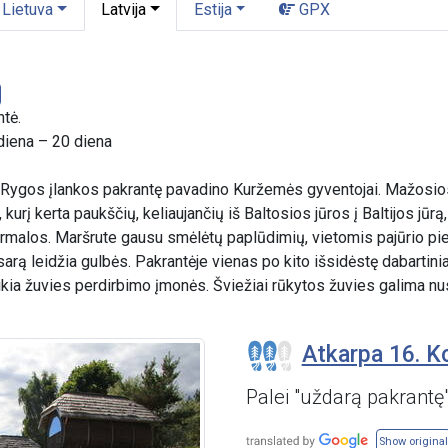
Lietuva
Latvija
Estija
GPX
ntė.
diena – 20 diena
 Rygos įlankos pakrantę pavadino Kuržemės gyventojai. Mažosios
kurį kerta paukščių, keliaujančių iš Baltosios jūros į Baltijos jūrą
ūrmalos. Maršrute gausu smėlėtų paplūdimių, vietomis pajūrio pi
asarą leidžia gulbės. Pakrantėje vienas po kito išsidėstę dabartini
ikia žuvies perdirbimo įmonės. Šviežiai rūkytos žuvies galima nu
Atkarpa 16. Ko
Palei "uždarą pakrantę
Show original