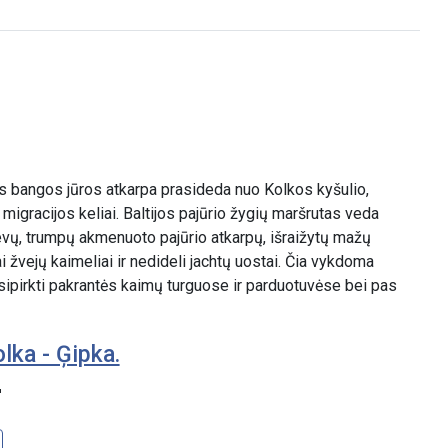
 bangos jūros atkarpa prasideda nuo Kolkos kyšulio,
, migracijos keliai. Baltijos pajūrio žygių maršrutas veda
evų, trumpų akmenuoto pajūrio atkarpų, išraižytų mažų
ai žvejų kaimeliai ir nedideli jachtų uostai. Čia vykdoma
sipirkti pakrantės kaimų turguose ir parduotuvėse bei pas
lka - Ģipka.
"