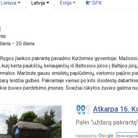
Lietuva
Latvija
Estija
GPX
ntė.
diena – 20 diena
 Rygos įlankos pakrantę pavadino Kuržemės gyventojai. Mažosios
kurį kerta paukščių, keliaujančių iš Baltosios jūros į Baltijos jūrą
ūrmalos. Maršrute gausu smėlėtų paplūdimių, vietomis pajūrio pi
asarą leidžia gulbės. Pakrantėje vienas po kito išsidėstę dabartini
ikia žuvies perdirbimo įmonės. Šviežiai rūkytos žuvies galima nu
Atkarpa 16. Ko
Palei "uždarą pakrantę
Show original