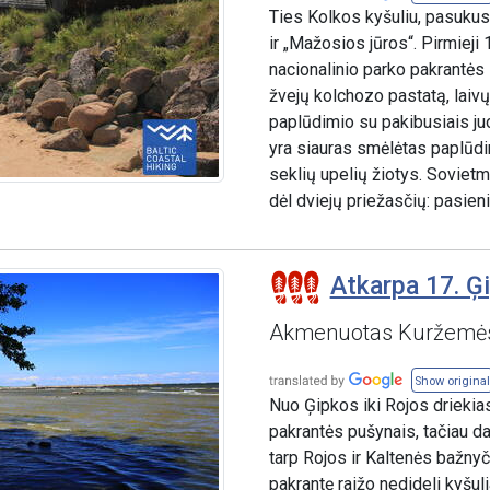
Ties Kolkos kyšuliu, pasukus 
ir „Mažosios jūros“. Pirmieji
nacionalinio parko pakrantės z
žvejų kolchozo pastatą, laivų
paplūdimio su pakibusiais juo
yra siauras smėlėtas paplūdim
seklių upelių žiotys. Sovietme
dėl dviejų priežasčių: pasien
Atkarpa 17. Ģi
Akmenuotas Kuržemės
Show original
Nuo Ģipkos iki Rojos driekia
pakrantės pušynais, tačiau d
tarp Rojos ir Kaltenės bažnyči
pakrantę raižo nedideli kyšuli