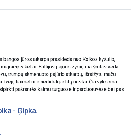
 bangos jūros atkarpa prasideda nuo Kolkos kyšulio,
, migracijos keliai. Baltijos pajūrio žygių maršrutas veda
evų, trumpų akmenuoto pajūrio atkarpų, išraižytų mažų
ai žvejų kaimeliai ir nedideli jachtų uostai. Čia vykdoma
sipirkti pakrantės kaimų turguose ir parduotuvėse bei pas
lka - Ģipka.
"