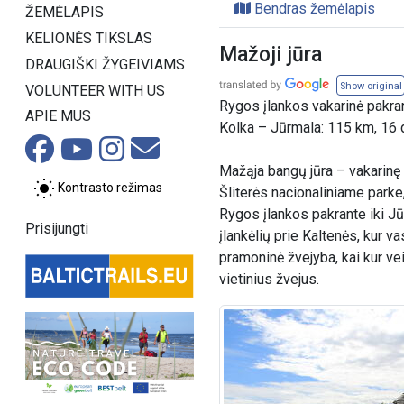
Bendras žemėlapis
ŽEMĖLAPIS
KELIONĖS TIKSLAS
Mažoji jūra
DRAUGIŠKI ŽYGEIVIAMS
Show original
VOLUNTEER WITH US
Rygos įlankos vakarinė pakra
APIE MUS
Kolka – Jūrmala: 115 km, 16 
Mažąja bangų jūra – vakarinę
Kontrasto režimas
Šliterės nacionaliniame parke, 
Rygos įlankos pakrante iki J
Prisijungti
įlankėlių prie Kaltenės, kur v
pramoninė žvejyba, kai kur ve
vietinius žvejus.