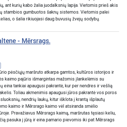
ų, ant kurių kabo žalia juodalksnių lapija. Vietomis prieš akis
džių stambios gumbuotos šaknų sistemos. Vietomis palei
elias, o šalia rikiuojasi daug buvusių žvejų sodybų.
ltene - Mērsrags.
jūrio pėsčiųjų maršruto atkarpa gamtos, kultūros istorijos ir
nės kaimo pajūris išmargintas mažomis įlankelėmis su
ų eina tankiai apaugusi pakrantė, kur per nendres ir vešlią
takelis. Toliau akmenimis apaugusi jūros pakrantė vos poros
luoksnių, nendrių laukų, kitur išklota į krantą išplautų
iemo kaimo ir Mērsrago kaimo vėl atsiranda smėlio
roje. Pravažiavus Mērsrags kaimą, maršrutas tęsiasi keliu,
ią pasuka į jūrą ir eina pamario pievomis iki pat Mērsrags