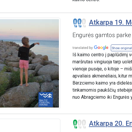
Atkarpa 19. M
Engurės gamtos parke
Show original
Iš kaimo centro į paplūdimį v
maršrutas vingiuoja tarp uolė
vienoje pusėje, o kitoje – m
apvaliais akmenėliais, kitur 
Bėrzciemo kaimo yra didelės 
tinkamomis paukščių stebėjim
nuo Abragciemo iki Engurės 
Atkarpa 20. E