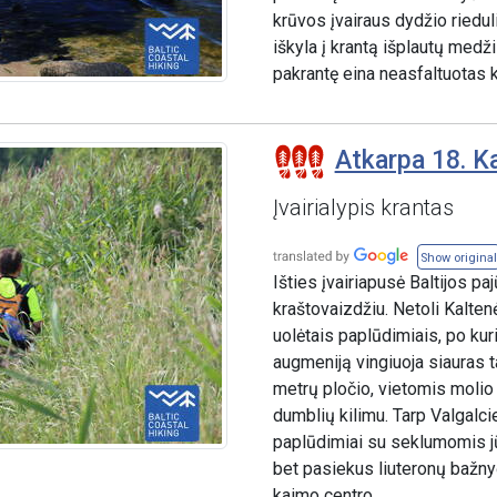
krūvos įvairaus dydžio rieduli
iškyla į krantą išplautų me
pakrantę eina neasfaltuotas k
Atkarpa 18. Ka
Įvairialypis krantas
Show original
Išties įvairiapusė Baltijos pa
kraštovaizdžiu. Netoli Kalte
uolėtais paplūdimiais, po kuri
augmeniją vingiuoja siauras 
metrų pločio, vietomis molio s
dumblių kilimu. Tarp Valgalc
paplūdimiai su seklumomis jū
bet pasiekus liuteronų bažnyč
kaimo centro.