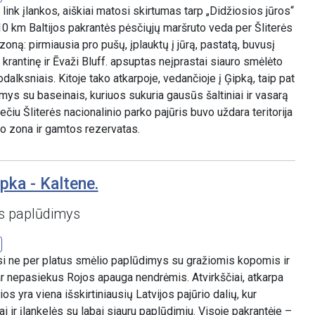
link įlankos, aiškiai matosi skirtumas tarp „Didžiosios jūros“
 10 km Baltijos pakrantės pėsčiųjų maršruto veda per Šliterės
oną: pirmiausia pro pušų, įplauktų į jūrą, pastatą, buvusį
 krantinę ir Ēvaži Bluff. apsuptas neįprastai siauro smėlėto
dalksniais. Kitoje tako atkarpoje, vedančioje į Ģipką, taip pat
ys su baseinais, kuriuos sukuria gausūs šaltiniai ir vasarą
čiu Šliterės nacionalinio parko pajūris buvo uždara teritorija
io zona ir gamtos rezervatas.
pka - Kaltene.
 paplūdimys
si ne per platus smėlio paplūdimys su gražiomis kopomis ir
ar nepasiekus Rojos apauga nendrėmis. Atvirkščiai, atkarpa
os yra viena išskirtiniausių Latvijos pajūrio dalių, kur
ai ir įlankelės su labai siauru paplūdimiu. Visoje pakrantėje –