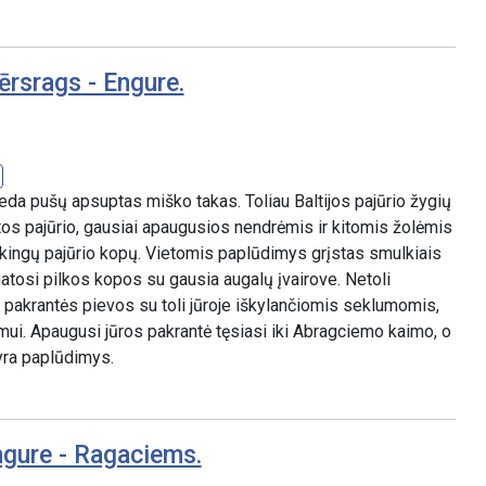
ērsrags - Engure.
eda pušų apsuptas miško takas. Toliau Baltijos pajūrio žygių
tos pajūrio, gausiai apaugusios nendrėmis ir kitomis žolėmis
iškingų pajūrio kopų. Vietomis paplūdimys grįstas smulkiais
matosi pilkos kopos su gausia augalų įvairove. Netoli
pakrantės pievos su toli jūroje iškylančiomis seklumomis,
ui. Apaugusi jūros pakrantė tęsiasi iki Abragciemo kaimo, o
yra paplūdimys.
ngure - Ragaciems.