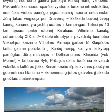
švyturiu, nuo kurio galima pamatyti Kuršių marių vandenis.
Pakrantės kaimuose sparčiai vystoma turizmo infrastruktūra,
nes šias vietas pamėgo jėgos aitvarų sporto entuziastai.
Jūrų takas vingiuoja per Dreverną – kažkada buvusį žvejų
kaimą, kuriame yra jachtų uostas ir kempingas. Toliau jis 10
km tęsiasi palei istorinį Karaliaus Vilhelmo kanalą,
suformuotą XIX a. 7–8 dešimtmetyje ir pavadintą tuomečio
Vokietijos kaizerio Vilhelmo Pirmojo garbei. Iš Klaipėdos
keltu galima persikelti į Kuršių neriją, kur yra lankytojų
pamėgtas Jūrų muziejus ir Delfinariumas. Klaipėda (vok.
Memel) – tai buvusi Rytų Prūsijos dalis, todėl čia akivaizdi
vokiškos kultūros įtaka. Senamiesčio išplanavimas pasižymi
geometriniu tikslumu – akmenimis grįstos gatvelės jį skaido
griežtais stačiakampiais.