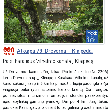
Atkarpa 73. Dreverna – Klaipėda.
Palei karaliaus Vilhelmo kanalą į Klaipėdą
Už Drevernos kaimo Jūrų takas Priekulės keliu (Nr. 2206)
kerta Drevernos upę, Klišupę ir Karaliaus Vilhelmo kanalą, už
kurio sukasi į kairę ir 9 km kaip medžių lapija padengta alėja
vingiuoja palei rytinį istorinio kanalo krantą. Čia įrengtos
poilsiavietės ir turizmo informacijos stendai, pasakojantys
apie apylinkių gamtinę įvairovę. Dar po 4 km Jūrų takas
pasiekia Kairių gatvę, o einant toliau galima grožėtis miesto