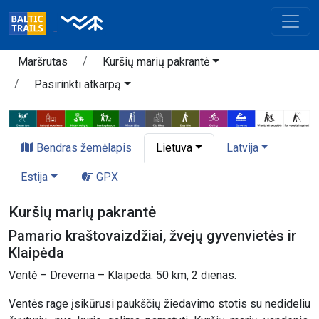
Maršrutas
Kuršių marių pakrantė
Pasirinkti atkarpą
Bendras žemėlapis
Lietuva
Latvija
Estija
GPX
Kuršių marių pakrantė
Pamario kraštovaizdžiai, žvejų gyvenvietės ir
Klaipėda
Ventė – Dreverna – Klaipeda: 50 km, 2 dienas.
Ventės rage įsikūrusi paukščių žiedavimo stotis su nedideliu