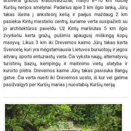
atsiveria gražūs kraštovaizdžiai, matyti 8–10 km nutolę
Kuršių nerijos smėlynai. Padarius apie 3 km ilgio lanką, Jūrų
takas išeina į ankstesnį kelią ir paėjus maždaug 2 km
pasiekia Kintų miestelio centrą, kuriame verta susipažinti su
jo architektūros paveldu. Už Kintų maršrutas 5 km ilgio
žvyrkeliu kerta gražų, pušimis apaugusį miškingą kopų
masyvą. Likus 3 km iki Drevernos kaimo Jūrų takas kerta
Svencelę, kuri yra mėgstamiausia Lietuvos buriuotojų ir jėgos
aitvarų sporto entuziastų vieta. Čia vyksta naujų, alternatyvių
turistinių bazių, kempingų ir maitinimo vietų statyba ir
kurorto plėtra. Drevernos kaime Jūrų takas pasisuka Bangų
gatve. Čia verta nueiti iki Drevernos uosto, iš kur vėl galima
pasižvalgyti per Kuršių marias į nuostabią Kuršių neriją.