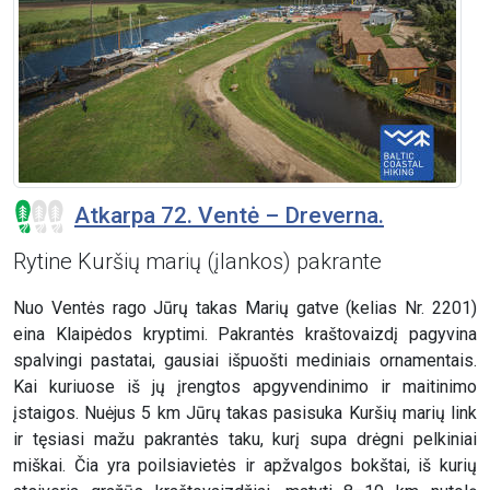
Atkarpa 72. Ventė – Dreverna.
Rytine Kuršių marių (įlankos) pakrante
Nuo Ventės rago Jūrų takas Marių gatve (kelias Nr. 2201)
eina Klaipėdos kryptimi. Pakrantės kraštovaizdį pagyvina
spalvingi pastatai, gausiai išpuošti mediniais ornamentais.
Kai kuriuose iš jų įrengtos apgyvendinimo ir maitinimo
įstaigos. Nuėjus 5 km Jūrų takas pasisuka Kuršių marių link
ir tęsiasi mažu pakrantės taku, kurį supa drėgni pelkiniai
miškai. Čia yra poilsiavietės ir apžvalgos bokštai, iš kurių