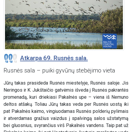
Atkarpa 69. Rusnės sala.
Rusnės sala – puiki gyvūnų stebėjimo vieta
Jūrų takas prasideda Rusnės miestelyje, Rusnės saloje. Jis
Neringos ir K. Jukštaičio gatvėmis išveda į Rusnės pakrantės
promenadą, kuri driekiasi Pakalnės upe – viena iš Nemuno
deltos atšakų. Toliau Jūrų takas veda per Rusnės uostą iki
pat Pakalnės kaimo, vingiuodamas Rusnės polderių pylimais
ir atverdamas gražius vaizdus į spalvingą salos užstatymą
bei gluosnius, svyrančius virš Pakalnės vandens. Taip pat už