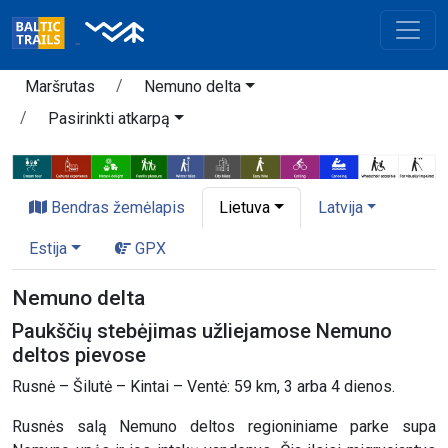
Maršrutas
Nemuno delta
Pasirinkti atkarpą
Bendras žemėlapis
Lietuva
Latvija
Estija
GPX
Nemuno delta
Paukščių stebėjimas užliejamose Nemuno
deltos pievose
Rusnė – Šilutė – Kintai – Ventė: 59 km, 3 arba 4 dienos.
Rusnės salą Nemuno deltos regioniniame parke supa