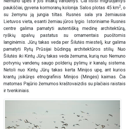
Nemuno upės ir jos intakų vandenys. Čia ilsisi migruojantys
2
paukščiai, gyvena kormoranų kolonija. Salos plotas 45 km
, o
su žemynu ją jungia tiltas. Rusnės sala yra žemiausia
Lietuvos vieta, esanti žemiau jūros lygio. Istoriniame Rusnės
centre galima pamatyti autentišką medinę architektūrą,
ryškių spalvų pastatus su ornamentais puoštomis
langinėmis. Jūrų takas veda per Šilutės miestelį, kur galima
pamatyti Rytų Prūsijai būdingą architektūros stilių. Nuo
Šilutės iki Kintų Jūrų takas veda žemuma, kurią nuo Nemuno
potvynių vandenų saugo polderių pylimų ir kanalų sistema.
Netoli nuo Kintų Jūrų takas kerta Minijos upę, ant kurios
krantų įsikūręs etnografinis Minijos (Mingės) kaimas. Čia
matomas Pajūrio žemumos kraštovaizdis su plačiais raistais
ir tvenkiniais.