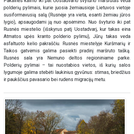
Pakalnės kaimo iki pat Uostadvario švyturio maršrutas veda
polderių pylimais, kurie juosia žemiausioje Lietuvos vietoje
susiformavusią salą (Rusnėje yra vieta, esanti žemiau jūros
lygio), apsaugodami ją nuo apsėmimo. Nuo švyturio iki pat
Rusnės miestelio (išskyrus patį Uostadvarį, kur takas eina
Atmatos upės kranto polderio pylimu), Jūrų takas veda
asfaltuoto kelio pakraščiu. Rusnės miestelyje Kuršmarių ir
Taikos gatvėmis galima pasiekti pradinį maršruto tašką.
Rusnės sala yra Nemuno deltos regioniniame parke.
Polderių pylimai – tai nuostabios vietos, iš kurių salos
lygumoje galima stebėti laukinius gyvūnus: stirnas, briedžius
ir paukščius pavasario bei rudens migracijų metu.