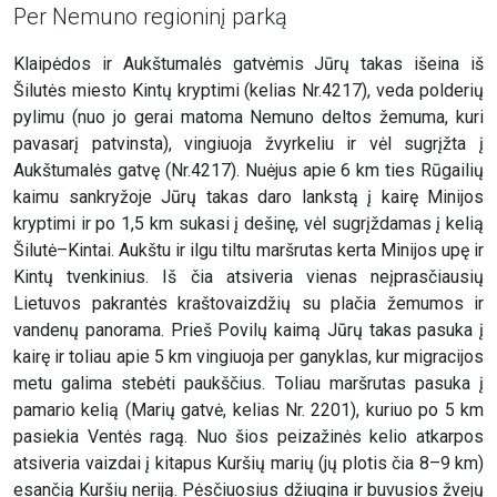
Per Nemuno regioninį parką
Klaipėdos ir Aukštumalės gatvėmis Jūrų takas išeina iš
Šilutės miesto Kintų kryptimi (kelias Nr.4217), veda polderių
pylimu (nuo jo gerai matoma Nemuno deltos žemuma, kuri
pavasarį patvinsta), vingiuoja žvyrkeliu ir vėl sugrįžta į
Aukštumalės gatvę (Nr.4217). Nuėjus apie 6 km ties Rūgailių
kaimu sankryžoje Jūrų takas daro lankstą į kairę Minijos
kryptimi ir po 1,5 km sukasi į dešinę, vėl sugrįždamas į kelią
Šilutė–Kintai. Aukštu ir ilgu tiltu maršrutas kerta Minijos upę ir
Kintų tvenkinius. Iš čia atsiveria vienas neįprasčiausių
Lietuvos pakrantės kraštovaizdžių su plačia žemumos ir
vandenų panorama. Prieš Povilų kaimą Jūrų takas pasuka į
kairę ir toliau apie 5 km vingiuoja per ganyklas, kur migracijos
metu galima stebėti paukščius. Toliau maršrutas pasuka į
pamario kelią (Marių gatvė, kelias Nr. 2201), kuriuo po 5 km
pasiekia Ventės ragą. Nuo šios peizažinės kelio atkarpos
atsiveria vaizdai į kitapus Kuršių marių (jų plotis čia 8–9 km)
esančią Kuršių neriją. Pėsčiuosius džiugina ir buvusios žvejų