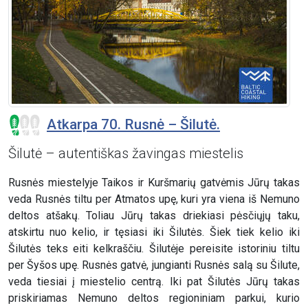
Atkarpa 70. Rusnė – Šilutė.
Šilutė – autentiškas žavingas miestelis
Rusnės miestelyje Taikos ir Kuršmarių gatvėmis Jūrų takas
veda Rusnės tiltu per Atmatos upę, kuri yra viena iš Nemuno
deltos atšakų. Toliau Jūrų takas driekiasi pėsčiųjų taku,
atskirtu nuo kelio, ir tęsiasi iki Šilutės. Šiek tiek kelio iki
Šilutės teks eiti kelkraščiu. Šilutėje pereisite istoriniu tiltu
per Šyšos upę. Rusnės gatvė, jungianti Rusnės salą su Šilute,
veda tiesiai į miestelio centrą. Iki pat Šilutės Jūrų takas
priskiriamas Nemuno deltos regioniniam parkui, kurio