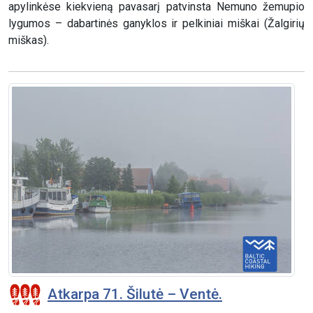
apylinkėse kiekvieną pavasarį patvinsta Nemuno žemupio
lygumos – dabartinės ganyklos ir pelkiniai miškai (Žalgirių
miškas).
Atkarpa 71. Šilutė – Ventė.