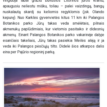
vingiuoja labai gražiu buvusios Litorinos jūros krantu,
apaugusiu neliestu mišku, toliau – palei vaizdingą, bangų
nuskalautą skardį su keliomis regyklomis (įsk. Olando
kepurę). Nuo Karklės gyvenvietės kitus 11 km iki Palangos
Botanikos parko Jūrų takas veda smėlėtais, pilnais
akmenukų paplūdimiais, kur vietomis pasitaiko ir didesnių
akmenų. Einant Palangos Botanikos parko vakarinėje dalyje
esančiais takeliais, Jūrų takas pasiekia Meilės alėją ir ja
veda iki Palangos pėsčiųjų tilto. Didelė šios atkarpos dalis
eina per Pajūrio regioninį parką.