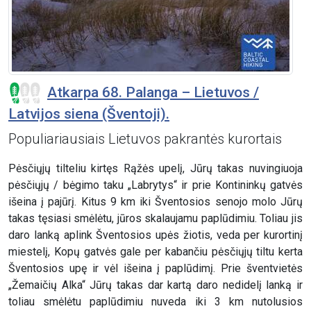
Atkarpa 68. Palanga – Lietuvos /
Latvijos siena (Šventoji).
Populiariausiais Lietuvos pakrantės kurortais
Pėsčiųjų tilteliu kirtęs Rąžės upelį, Jūrų takas nuvingiuoja
pėsčiųjų / bėgimo taku „Labrytys“ ir prie Kontininkų gatvės
išeina į pajūrį. Kitus 9 km iki Šventosios senojo molo Jūrų
takas tęsiasi smėlėtu, jūros skalaujamu paplūdimiu. Toliau jis
daro lanką aplink Šventosios upės žiotis, veda per kurortinį
miestelį, Kopų gatvės gale per kabančiu pėsčiųjų tiltu kerta
Šventosios upę ir vėl išeina į paplūdimį. Prie šventvietės
„Žemaičių Alka“ Jūrų takas dar kartą daro nedidelį lanką ir
toliau smėlėtu paplūdimiu nuveda iki 3 km nutolusios