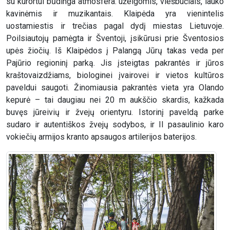
su kurortui būdinga atmosfera: užeigomis, viešbučiais, lauko
kavinėmis ir muzikantais. Klaipėda yra vienintelis
uostamiestis ir trečias pagal dydį miestas Lietuvoje.
Poilsiautojų pamėgta ir Šventoji, įsikūrusi prie Šventosios
upės žiočių. Iš Klaipėdos į Palangą Jūrų takas veda per
Pajūrio regioninį parką. Jis įsteigtas pakrantės ir jūros
kraštovaizdžiams, biologinei įvairovei ir vietos kultūros
paveldui saugoti. Žinomiausia pakrantės vieta yra Olando
kepurė – tai daugiau nei 20 m aukščio skardis, kažkada
buvęs jūreivių ir žvejų orientyru. Istorinį paveldą parke
sudaro ir autentiškos žvejų sodybos, ir II pasaulinio karo
vokiečių armijos kranto apsaugos artilerijos baterijos.