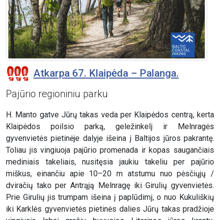
Atkarpa 67. Klaipėda – Palanga.
Pajūrio regioniniu parku
H. Manto gatve Jūrų takas veda per Klaipėdos centrą, kerta
Klaipėdos poilsio parką, geležinkelį ir Melnragės
gyvenvietės pietinėje dalyje išeina į Baltijos jūros pakrantę.
Toliau jis vingiuoja pajūrio promenada ir kopas saugančiais
mediniais takeliais, nusitęsia jaukiu takeliu per pajūrio
miškus, einančiu apie 10–20 m atstumu nuo pėsčiųjų /
dviračių tako per Antrąją Melnragę iki Girulių gyvenvietės.
Prie Girulių jis trumpam išeina į paplūdimį, o nuo Kukuliškių
iki Karklės gyvenvietės pietinės dalies Jūrų takas pradžioje