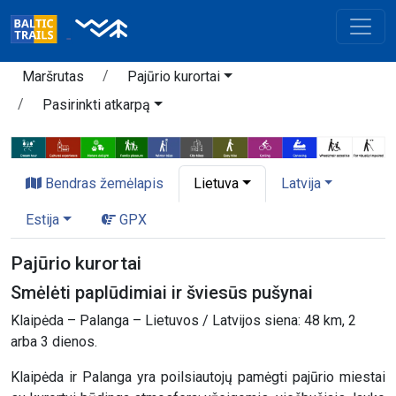
Maršrutas
Pajūrio kurortai
Pasirinkti atkarpą
Bendras žemėlapis
Lietuva
Latvija
Estija
GPX
Pajūrio kurortai
Smėlėti paplūdimiai ir šviesūs pušynai
Klaipėda – Palanga – Lietuvos / Latvijos siena: 48 km, 2
arba 3 dienos.
Klaipėda ir Palanga yra poilsiautojų pamėgti pajūrio miestai