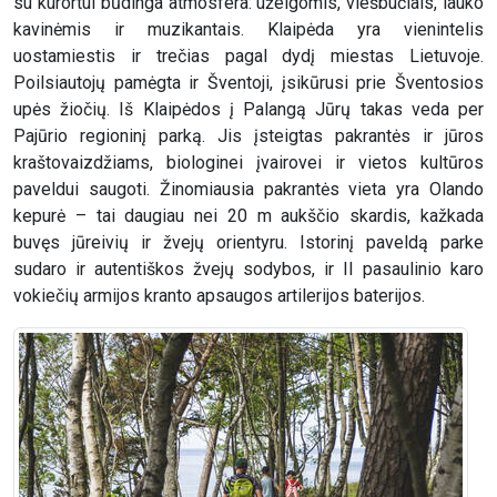
su kurortui būdinga atmosfera: užeigomis, viešbučiais, lauko
kavinėmis ir muzikantais. Klaipėda yra vienintelis
uostamiestis ir trečias pagal dydį miestas Lietuvoje.
Poilsiautojų pamėgta ir Šventoji, įsikūrusi prie Šventosios
upės žiočių. Iš Klaipėdos į Palangą Jūrų takas veda per
Pajūrio regioninį parką. Jis įsteigtas pakrantės ir jūros
kraštovaizdžiams, biologinei įvairovei ir vietos kultūros
paveldui saugoti. Žinomiausia pakrantės vieta yra Olando
kepurė – tai daugiau nei 20 m aukščio skardis, kažkada
buvęs jūreivių ir žvejų orientyru. Istorinį paveldą parke
sudaro ir autentiškos žvejų sodybos, ir II pasaulinio karo
vokiečių armijos kranto apsaugos artilerijos baterijos.