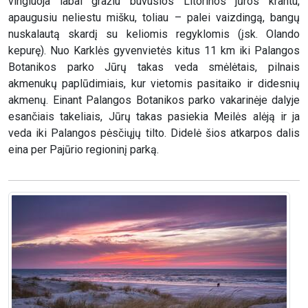
vingiuoja labai gražiu buvusios Litorinos jūros krantu,
apaugusiu neliestu mišku, toliau – palei vaizdingą, bangų
nuskalautą skardį su keliomis regyklomis (įsk. Olando
kepurę). Nuo Karklės gyvenvietės kitus 11 km iki Palangos
Botanikos parko Jūrų takas veda smėlėtais, pilnais
akmenukų paplūdimiais, kur vietomis pasitaiko ir didesnių
akmenų. Einant Palangos Botanikos parko vakarinėje dalyje
esančiais takeliais, Jūrų takas pasiekia Meilės alėją ir ja
veda iki Palangos pėsčiųjų tilto. Didelė šios atkarpos dalis
eina per Pajūrio regioninį parką.