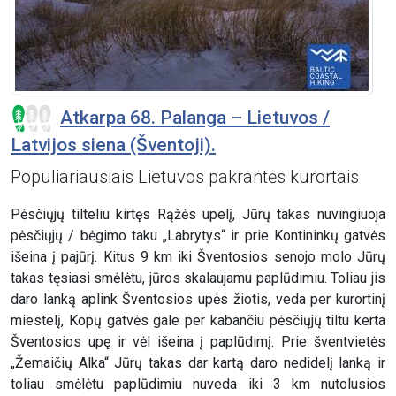
Atkarpa 68. Palanga – Lietuvos /
Latvijos siena (Šventoji).
Populiariausiais Lietuvos pakrantės kurortais
Pėsčiųjų tilteliu kirtęs Rąžės upelį, Jūrų takas nuvingiuoja
pėsčiųjų / bėgimo taku „Labrytys“ ir prie Kontininkų gatvės
išeina į pajūrį. Kitus 9 km iki Šventosios senojo molo Jūrų
takas tęsiasi smėlėtu, jūros skalaujamu paplūdimiu. Toliau jis
daro lanką aplink Šventosios upės žiotis, veda per kurortinį
miestelį, Kopų gatvės gale per kabančiu pėsčiųjų tiltu kerta
Šventosios upę ir vėl išeina į paplūdimį. Prie šventvietės
„Žemaičių Alka“ Jūrų takas dar kartą daro nedidelį lanką ir
toliau smėlėtu paplūdimiu nuveda iki 3 km nutolusios