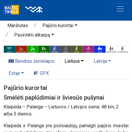
Maršrutas
Pajūrio kurortai
Pasirinkti atkarpą
Bendras žemėlapis
Lietuva
Latvija
Estija
GPX
Pajūrio kurortai
Smėlėti paplūdimiai ir šviesūs pušynai
Klaipėda – Palanga – Lietuvos / Latvijos siena: 48 km, 2
arba 3 dienos.
Klaipėda ir Palanga yra poilsiautojų pamėgti pajūrio miestai