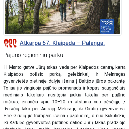
Atkarpa 67. Klaipėda – Palanga.
Pajūrio regioniniu parku
H. Manto gatve Jūrų takas veda per Klaipėdos centrą, kerta
Klaipėdos poilsio parką, geležinkelį ir Melnragės
gyvenvietės pietinėje dalyje išeina į Baltijos jūros pakrantę.
Toliau jis vingiuoja pajūrio promenada ir kopas saugančiais
mediniais takeliais, nusitęsia jaukiu takeliu per pajūrio
miškus, einančiu apie 10–20 m atstumu nuo pėsčiųjų /
dviračių tako per Antrąją Melnragę iki Girulių gyvenvietės.
Prie Girulių jis trumpam išeina į paplūdimį, o nuo Kukuliškių
iki Karklės gyvenvietės pietinės dalies Jūrų takas pradžioje